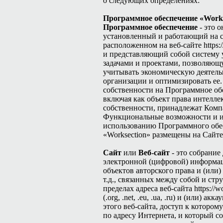
о следующих определениях:
Программное обеспечение «Works
Программное обеспечение
- это о
установленный и работающий на 
расположенном на веб-сайте https:/
и представляющий собой систему 
задачами и проектами, позволяющ
учитывать экономическую деятель
организации и оптимизировать ее.
собственности на Программное об
включая как объект права интелле
собственности, принадлежат Комп
Функциональные возможности и 
использованию Программного обе
«Worksection» размещены на Сайте
Сайт
или
Веб-сайт
- это собрание
электронной (цифровой) информа
объектов авторского права и (или
т.д., связанных между собой и ст
пределах адреса веб-сайта https://w
(.org, .net, .eu, .ua, .ru) и (или) ак
этого веб-сайта, доступ к котором
по адресу Интернета, и который со