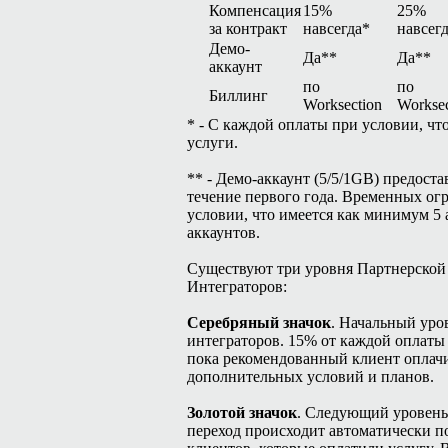
Компенсация
15%
25%
за контракт
навсегда*
навсег
Демо-
Да**
Да**
аккаунт
по
по
Биллинг
Worksection
Worksec
* - С каждой оплаты при условии, чт
услуги.
** - Демо-аккаунт (5/5/1GB) предоста
течение первого года. Временных ог
условии, что имеется как минимум 5
аккаунтов.
Существуют три уровня Партнерской
Интеграторов:
Серебряный значок
. Начальный уро
интеграторов. 15% от каждой оплаты
пока рекомендованный клиент оплачив
дополнительных условий и планов.
Золотой значок
. Следующий уровень 
переход происходит автоматически п