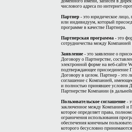
доменного имени, записей в дирек
числового адреса по интернет-про
Партнер
- это юридическое лицо,
или индивидуум, который присоед
программе в качестве Партнера.
Партнерская программа
- это фо
сотрудничества между Компанией 
Заявление
- это заявление о прис
Договору о Партнерстве, составле
электронной форме на веб-сайте Wo
подтверждающее присоединение П
Договору в целом. Партнер - это 
соглашение с Компанией, имеющее
и полностью принявшее условия Д
Партнерстве Компании (в дальней
Пользовательское соглашение
- э
заключенное между Компанией и 
которое определяет права, полном
ограничения использования прог
обеспечения конечным пользовате
которого бесусловно принимаются