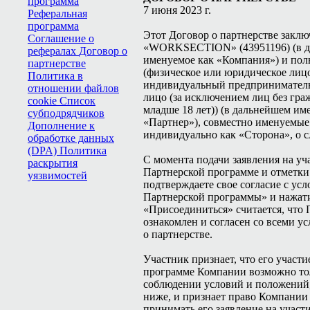
программа
7 июня 2023 г.
Реферальная
программа
Этот Договор о партнерстве зак
Соглашение о
«WORKSECTION» (43951196) (в 
рефералах
Договор о
именуемое как «Компания») и пол
партнерстве
(физическое или юридическое лиц
Политика в
индивидуальный предприниматель
отношении файлов
лицо (за исключением лиц без гра
cookie
Список
младше 18 лет)) (в дальнейшем и
субподрядчиков
«Партнер»), совместно именуемые
Дополнение к
индивидуально как «Сторона», о 
обработке данных
(DPA)
Политика
С момента подачи заявления на уч
раскрытия
Партнерской программе и отметки
уязвимостей
подтверждаете свое согласие с ус
Партнерской программы» и нажат
«Присоединиться» считается, что 
ознакомлен и согласен со всеми у
о партнерстве.
Участник признает, что его участи
программе Компании возможно то
соблюдении условий и положений
ниже, и признает право Компании
принимать его заявление на участ