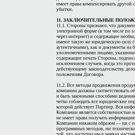
имеет права компенсировать другой 
убытки.
11. ЗАКЛЮЧИТЕЛЬНЫЕ ПОЛО
11.1. Стороны признают, что докумен
электронной форме (в том числе по э
через интернет) и содержащие необх
имеют такую же юридическую силу (т
аутентичными), как и документы на 
уполномоченными лицами, указанным
содержащие печать Стороны, подпис
исключением случаев, когда это прот
действующему законодательству, дел
положениям Договора.
11.2. Все методы продвижения проду
компании должны соответствовать 
и быть законными способами ведения 
четко соблюдать все юридические но
которой действует Партнер. Вся инфо
Компании является собственностью к
не имеет права получать информацию
Компании никаким образом — ни с 
программных методов, ни техническ
той, что доступна им в рамках насто