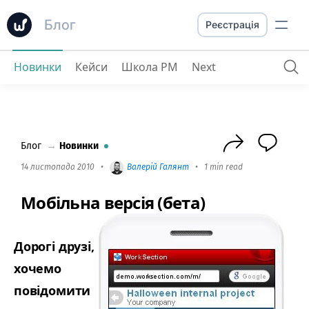
Блог
Реєстрація
Новинки
Кейси
Школа PM
Next
Мобільна версія (бета)
Блог
→
Новинки
14 листопада 2010
•
Валерій Галянт
•
1 min read
Мобільна версія (бета)
Дорогі друзі,
хочемо
повідомити