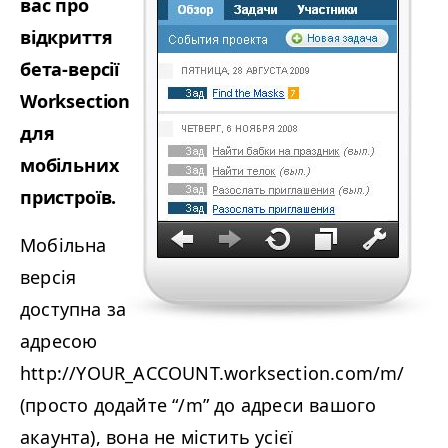
вас про
відкриття
бета-версії
Work­sec­tion
для
мобільних
пристроїв.
Мобільна
версія
доступна за
адресою
http://
YOUR_ACCOUNT
.worksection.com/m/
(просто додайте “/​m” до адреси вашого
акаунта), вона не містить усієї