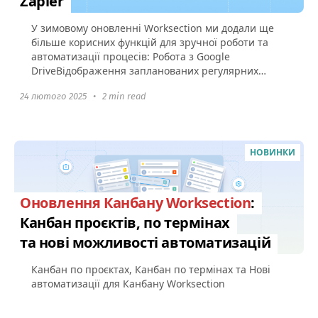
Zapier
У зимовому оновленні Worksection ми додали ще
більше корисних функцій для зручної роботи та
автоматизації процесів: Робота з Google
DriveВідображення запланованих регулярних
задач Сповіщення про старт...
24 лютого 2025
•
2 min read
НОВИНКИ
Оновлення Канбану Worksection
:
Канбан проєктів, по термінах
та нові можливості автоматизацій
Канбан по проєктах, Канбан по термінах та Нові
автоматизації для Канбану Worksection