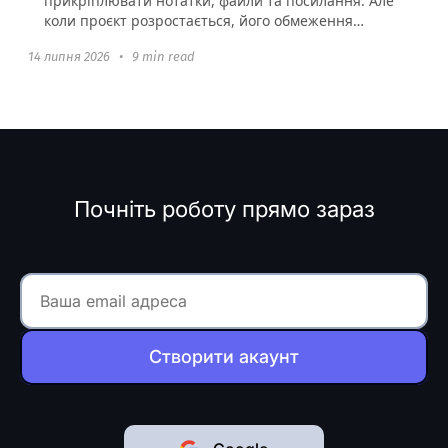
прикріплювати нотатки, файли та посилання. Але
коли проєкт розростається, його обмеження
стають очевидними: неглибока...
14 липня 2026
•
9 min read
Почніть роботу прямо зараз
Створити акаунт