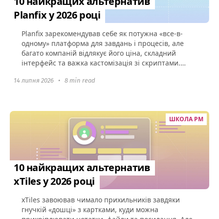
10 найкращих альтернатив
Planfix у 2026 році
Planfix зарекомендував себе як потужна «все-в-
одному» платформа для завдань і процесів, але
багато компаній відлякує його ціна, складний
інтерфейс та важка кастомізація зі скриптами.
Якщо ваша команда...
14 липня 2026
•
8 min read
ШКОЛА PM
10 найкращих альтернатив
xTiles у 2026 році
xTiles завоював чимало прихильників завдяки
гнучкій «дошці» з картками, куди можна