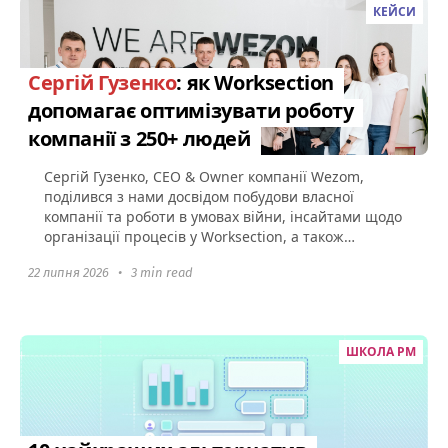
КЕЙСИ
Сергій Гузенко
: як Worksection
допомагає оптимізувати роботу
компанії з 250+ людей
Сергій Гузенко, CEO & Owner компанії Wezom,
поділився з нами досвідом побудови власної
компанії та роботи в умовах війни, інсайтами щодо
організації процесів у Worksection, а також
порадами щодо того...
22 липня 2026
•
3 min read
ШКОЛА PM