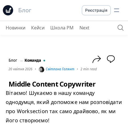
Блог
Реєстрація
Новинки
Кейси
Школа PM
Next
Middle Content Copywriter
Блог
→
Команда
20 квітня 2026
•
Світлана Галянт
•
2 min read
Middle Content Copywriter
Вітаємо! Шукаємо в нашу команду
однодумця, який допоможе нам розповідати
про Worksection так само драйвово, як ми
його створюємо!