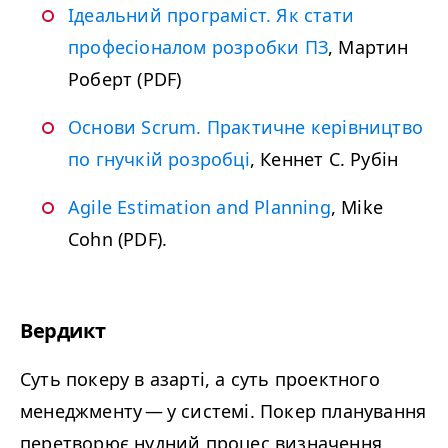
Ідеальний програміст. Як стати
професіоналом розробки ПЗ
, Мартин
Роберт (
PDF
)
Основи Scrum. Практичне керівництво
по гнучкій розробці
, Кеннет С. Рубін
Agile Esti­ma­tion and Plan­ning
, Mike
Cohn (
PDF
).
Вердикт
Суть покеру в азарті, а суть проектного
менеджменту — у системі. Покер планування
перетворює нудний процес визначення