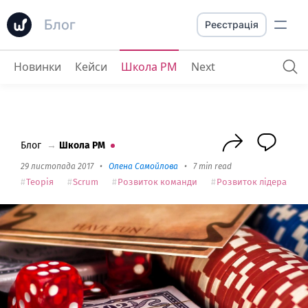
Блог
Реєстрація
Новинки
Кейси
Школа PM
Next
Картки, гроші, два стволи. Як виглядає покер у скрамі?
Блог
→
Школа PM
29 листопада 2017
•
Олена Самойлова
•
7 min read
Теорія
Scrum
Розвиток команди
Розвиток лідера