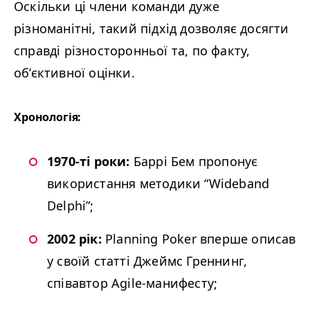
Оскільки ці члени команди дуже
різноманітні, такий підхід дозволяє досягти
справді різносторонньої та, по факту,
об’єктивної оцінки.
Хронологія:
1970-ті роки:
Баррі Бем пропонує
використання методики
“
Wide­band
Delphi”;
2002 рік:
Plan­ning Pok­er вперше описав
у своїй статті Джеймс Греннинг,
співавтор Agile-манифесту;