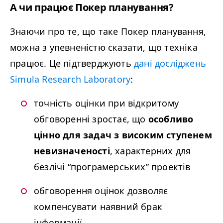
А чи працює Покер планування?
Знаючи про те, що таке Покер планування,
можна з упевненістю сказати, що техніка
працює. Це підтверджують
дані досліджень
Sim­u­la Research Lab­o­ra­to­ry
:
точність оцінки при відкритому
обговоренні зростає, що
особливо
цінно для задач з високим ступенем
невизначеності
, характерних для
безлічі
“
програмерських” проектів
обговорення оцінок дозволяє
компенсувати наявний брак
інформації