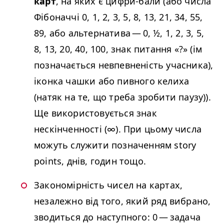
карт
, на яких є цифри-бали (або числа
Фібоначчі 0, 1, 2, 3, 5, 8, 13, 21, 34, 55,
89, або альтернатива — 0, ½, 1, 2, 3, 5,
8, 13, 20, 40, 100, знак питання «?» (ім
позначається невпевненість учасника),
іконка чашки або пивного келиха
(натяк на те, що треба зробити паузу)).
Ще використовується знак
нескінченності (∞). При цьому числа
можуть служити позначенням sto­ry
points, днів, годин тощо.
Закономірність чисел на картах,
незалежно від того, який ряд вибрано,
зводиться до наступного: 0 — задача