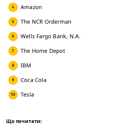
Ama­zon
The
NCR
Orderman
Wells Far­go Bank, N.A.
The Home Depot
IBM
Coca Cola
Tes­la
Що почитати: