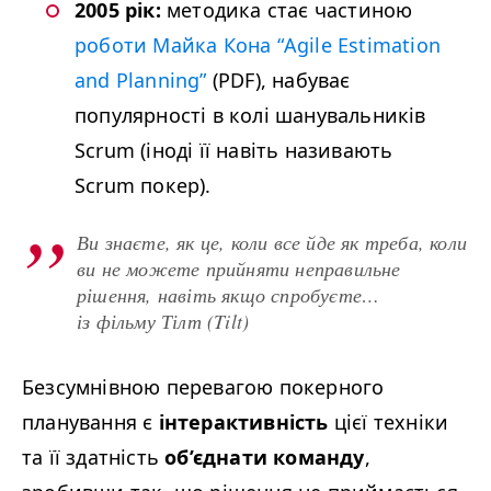
2005 рік:
методика стає частиною
роботи Майка Кона
“
Agile Esti­ma­tion
and Plan­ning”
(
PDF
), набуває
популярності в колі шанувальників
Scrum (іноді її навіть називають
Scrum покер).
Ви знаєте, як це, коли все йде як треба, коли
ви не можете прийняти неправильне
рішення, навіть якщо спробуєте…
із фільму Тілт (Tilt)
Безсумнівною перевагою покерного
планування є
інтерактивність
цієї техніки
та її здатність
об’єднати команду
,