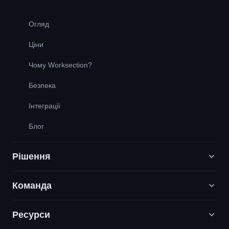
Огляд
Ціни
Чому Worksection?
Безпека
Інтеграції
Блог
Рішення
Команда
Digital Маркетинг агенції
PR / HR / Creative / Consulting
Ресурси
Вакансії
Продуктові компанії