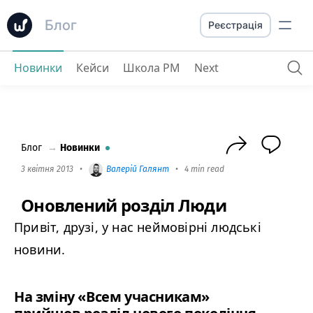
Блог
Реєстрація
Новинки
Кейси
Школа PM
Next
Оновлений розділ Люди
Блог
→
Новинки
3 квітня 2013
•
Валерій Галянт
•
4 min read
Оновлений розділ Люди
Привіт, друзі, у нас неймовірні людські
новини.
На зміну «Всем учасникам»