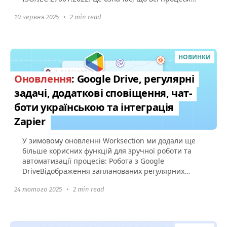
захисту даних у Worksection...
10 червня 2025
•
2 min read
НОВИНКИ
Оновлення
: Google Drive, регулярні
задачі, додаткові сповіщення, чат-
боти українською та інтеграція
Zapier
У зимовому оновленні Worksection ми додали ще
більше корисних функцій для зручної роботи та
автоматизації процесів: Робота з Google
DriveВідображення запланованих регулярних
задач Сповіщення про старт...
24 лютого 2025
•
2 min read