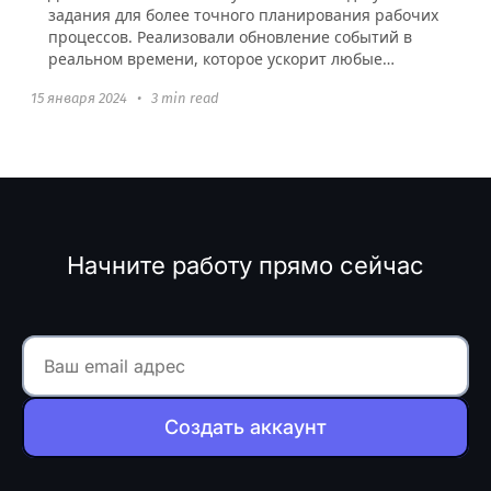
задания для более точного планирования рабочих
процессов. Реализовали обновление событий в
реальном времени, которое ускорит любые
взаимодействия в аккаунте и добавили
15 января 2024
•
3 min read
интеграцию с Figma.
Начните работу прямо сейчас
Создать аккаунт