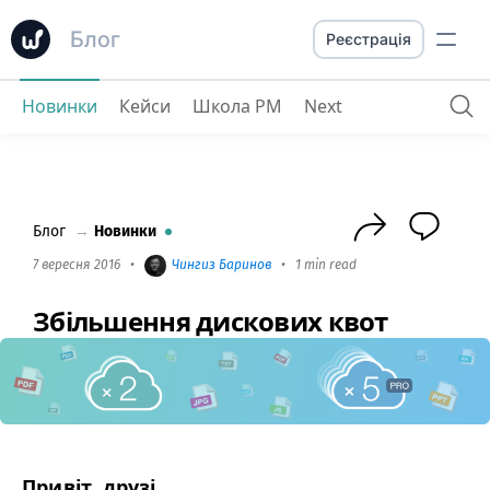
Блог
Реєстрація
Новинки
Кейси
Школа PM
Next
Збільшення дискових квот
Блог
→
Новинки
7 вересня 2016
•
Чингиз Баринов
•
1 min read
Збільшення дискових квот
Привіт, друзі.