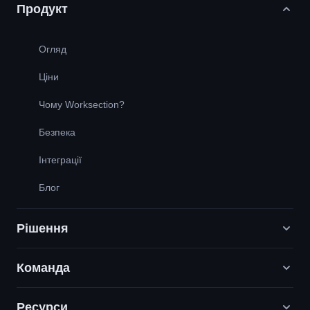
Продукт
Огляд
Ціни
Чому Worksection?
Безпека
Інтеграції
Блог
Рішення
Команда
Digital Маркетинг агенції
PR / HR / Creative / Consulting
Ресурси
Вакансії