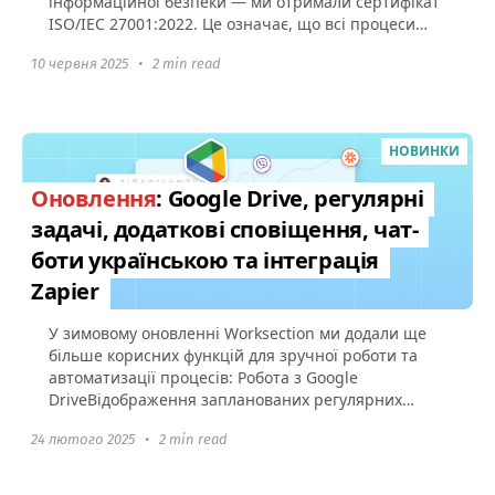
інформаційної безпеки — ми отримали сертифікат
ISO/IEC 27001:2022. Це означає, що всі процеси
захисту даних у Worksection...
10 червня 2025
•
2 min read
НОВИНКИ
Оновлення
: Google Drive, регулярні
задачі, додаткові сповіщення, чат-
боти українською та інтеграція
Zapier
У зимовому оновленні Worksection ми додали ще
більше корисних функцій для зручної роботи та
автоматизації процесів: Робота з Google
DriveВідображення запланованих регулярних
задач Сповіщення про старт...
24 лютого 2025
•
2 min read