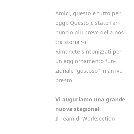
Ami­ci, questo è tut­to per
oggi. Questo è sta­to l’an­
nun­cio più breve del­la nos­
tra storia ;-)
Rimanete sin­toniz­za­ti per
un aggior­na­men­to fun­
zionale
“
gus­toso” in arri­vo
presto.
Vi auguri­amo una grande
nuo­va stagione!
Il Team di Worksection