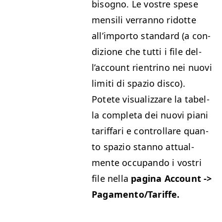
bisog­no. Le vostre spese
men­sili ver­ran­no ridotte
all’im­por­to stan­dard (a con­
dizione che tut­ti i file del­
l’ac­count rien­tri­no nei nuovi
lim­i­ti di spazio disco).
Potete visu­al­iz­zare la tabel­
la com­ple­ta dei nuovi piani
tar­if­fari e con­trol­lare quan­
to spazio stan­no attual­
mente occu­pan­do i vostri
file nel­la
pag­i­na Account ->
Pagamento/Tariffe.