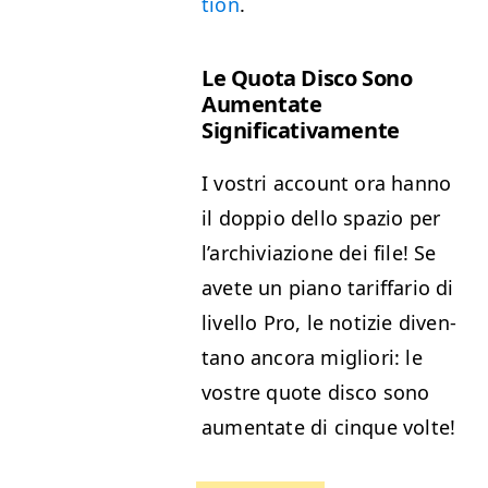
tion
.
Le Quo­ta Dis­co Sono
Aumen­tate
Significativamente
I vostri account ora han­no
il doppio del­lo spazio per
l’archivi­azione dei file! Se
avete un piano tar­if­fario di
liv­el­lo Pro, le notizie diven­
tano anco­ra migliori: le
vostre quote dis­co sono
aumen­tate di cinque volte!