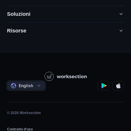
Soluzioni
Risorse
Agenzie di marketing digitale
PR/HR/Creatività/Consulenza
Supporto
Società di prodotto
Base di conoscenza
Costruzione
Videolezioni
Progetti governativi/sociali
Accordi
English
Gestione del progetto
Programma di affiliazione
Lavoro orario
Agile
© 2026 Worksection
Contratto d'uso