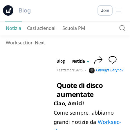
Blog
Join
Notizia
Casi aziendali
Scuola PM
Quote di disco aumentate
Worksection Next
Blog
→
Notizia
7 settembre 2016
•
Chyngys Barynov
•
Quote di disco
aumentate
Ciao, Ami­ci!
Come sem­pre, abbi­amo
gran­di notizie da
Work­sec­