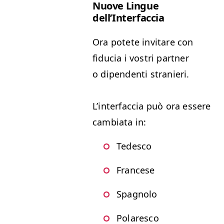
Nuove Lingue
dell’Interfaccia
Ora potete invitare con
fidu­cia i vostri part­ner
o dipen­den­ti stranieri.
L’in­ter­fac­cia può ora essere
cam­bi­a­ta in:
Tedesco
Francese
Spag­no­lo
Polaresco