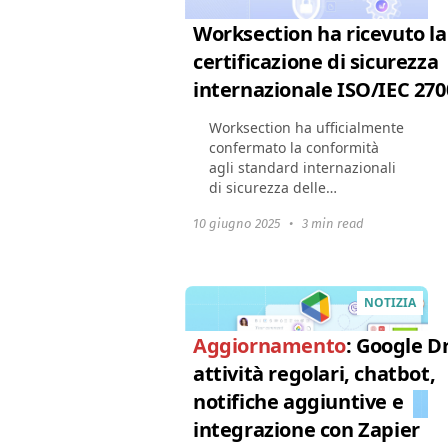
Worksection ha ricevuto la
certificazione di sicurezza
internazionale ISO/IEC 270
Worksection ha ufficialmente
confermato la conformità
agli standard internazionali
di sicurezza delle
informazioni — abbiamo
10 giugno 2025
•
3 min read
ottenuto il certificato ISO/IEC
27001:2022. Questo significa
che tutti i nostri...
NOTIZIA
Aggiornamento
: Google Dr
attività regolari, chatbot,
notifiche aggiuntive e
integrazione con Zapier