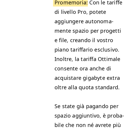
Promemo­ria
: Con le tar­iffe
di liv­el­lo Pro, potete
aggiun­gere autono­ma­
mente spazio per prog­et­ti
e file, cre­an­do il vostro
piano tar­if­fario esclu­si­vo.
Inoltre, la tar­if­fa Otti­male
con­sente ora anche di
acquistare giga­byte extra
oltre alla quo­ta standard.
Se state già pagan­do per
spazio aggiun­ti­vo, è prob­a­
bile che non né avrete più