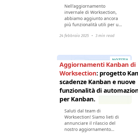
Nell'aggiornamento
invernale di Worksection,
abbiamo aggiunto ancora
più funzionalità utili per un
lavoro conveniente e
24 febbraio 2025
•
3 min read
l'automazione dei processi:
Lavorare con Google
DriveVisualizzare i compiti
regolari...
NOTIZIA
Aggiornamenti Kanban di
Worksection
: progetto Ka
scadenze Kanban e nuove
funzionalità di automazio
per Kanban.
Saluti dal team di
Worksection! Siamo lieti di
annunciare il rilascio del
nostro aggiornamento
primaverile per Kanban.