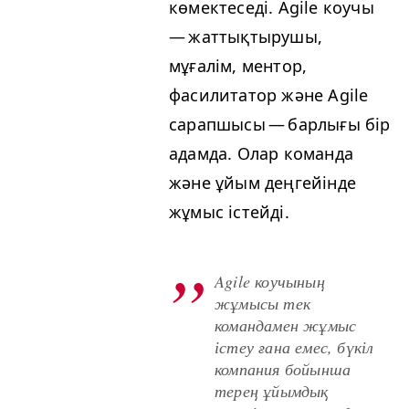
көмектеседі. Agile коучы
— жаттықтырушы,
мұғалім, ментор,
фасилитатор және Agile
сарапшысы — барлығы бір
адамда. Олар команда
және ұйым деңгейінде
жұмыс істейді.
Agile коучының
жұмысы тек
командамен жұмыс
істеу ғана емес, бүкіл
компания бойынша
терең ұйымдық