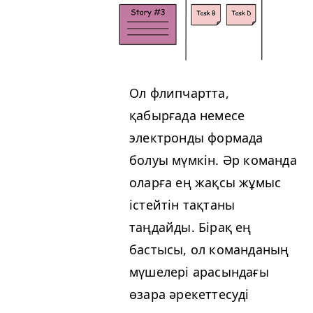
Ол флипчартта,
қабырғада немесе
электронды формада
болуы мүмкін. Әр команда
оларға ең жақсы жұмыс
істейтін тақтаны
таңдайды. Бірақ ең
бастысы, ол команданың
мүшелері арасындағы
өзара әрекеттесуді