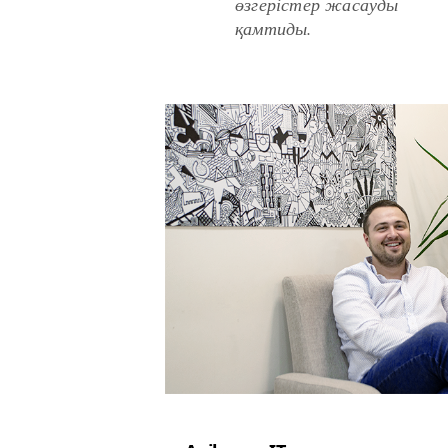
өзгерістер жасауды
қамтиды.