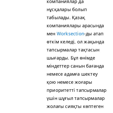
компаниялар да
нұсқалары болып
табылады. Қазақ
компаниялары арасында
мен
Work­sec­tion
-ды атап
өткім келеді, ол жақында
тапсырмалар тақтасын
шығарды. Бұл өнімде
міндеттер санын бағанда
немесе адамға шектеу
қою немесе жоғары
приоритетті тапсырмалар
үшін шұғыл тапсырмалар
жолағы сияқты көптеген