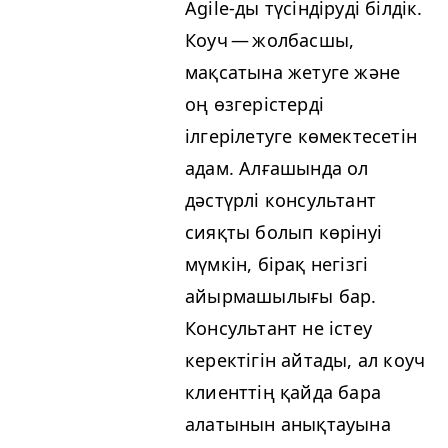
Agile-ды түсіндіруді білдік.
Коуч — жолбасшы,
мақсатына жетуге және
оң өзгерістерді
ілгерілетуге көмектесетін
адам. Алғашында ол
дәстүрлі консультант
сияқты болып көрінуі
мүмкін, бірақ негізгі
айырмашылығы бар.
Консультант не істеу
керектігін айтады, ал коуч
клиенттің қайда бара
алатынын анықтауына