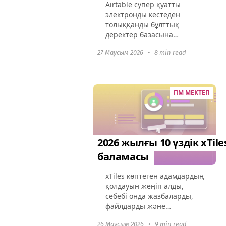
Airtable супер қуатты
электронды кестеден
толыққанды бұлттық
деректер базасына
айналды, бірақ оның
27 Маусым 2026
•
8 min read
кеңейтілген
функционалдығы
бағаларды көтерді.
Көптеген компаниялар
ПМ МЕКТЕП
қазір артық жүктелген
интерфейс, рөлге...
2026 жылғы 10 үздік xTile
баламасы
xTiles көптеген адамдардың
қолдауын жеңіп алды,
себебі онда жазбаларды,
файлдарды және
сілтемелерді бекітуге
26 Маусым 2026
•
9 min read