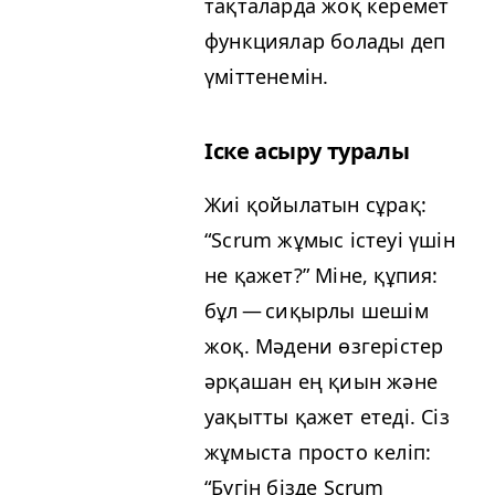
тақталарда жоқ керемет
функциялар болады деп
үміттенемін.
Іске асыру туралы
Жиі қойылатын сұрақ:
“
Scrum жұмыс істеуі үшін
не қажет?” Міне, құпия:
бұл — сиқырлы шешім
жоқ. Мәдени өзгерістер
әрқашан ең қиын және
уақытты қажет етеді. Сіз
жұмыста просто келіп:
“
Бүгін бізде Scrum