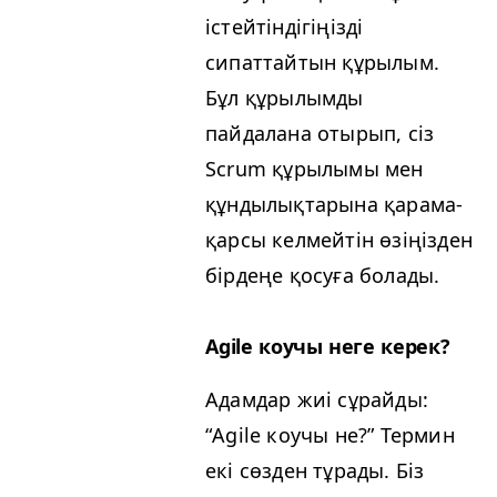
істейтіндігіңізді
сипаттайтын құрылым.
Бұл құрылымды
пайдалана отырып, сіз
Scrum құрылымы мен
құндылықтарына қарама-
қарсы келмейтін өзіңізден
бірдеңе қосуға болады.
Agile коучы неге керек?
Адамдар жиі сұрайды:
“
Agile коучы не?” Термин
екі сөзден тұрады. Біз