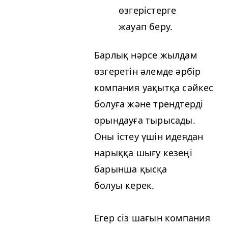
өзгерістерге
жауап беру.
Барлық нәрсе жылдам
өзгеретін әлемде әрбір
компания уақытқа сәйкес
болуға және трендтерді
орындауға тырысады.
Оны істеу үшін идеядан
нарыққа шығу кезеңі
барынша қысқа
болуы керек.
Егер сіз шағын компания