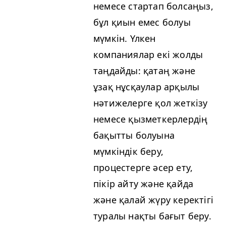
немесе стартап болсаңыз,
бұл қиын емес болуы
мүмкін. Үлкен
компаниялар екі жолды
таңдайды: қатаң және
ұзақ нұсқаулар арқылы
нәтижелерге қол жеткізу
немесе қызметкерлердің
бақытты болуына
мүмкіндік беру,
процестерге әсер ету,
пікір айту және қайда
және қалай жүру керектігі
туралы нақты бағыт беру.