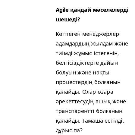
Agile қандай мәселелерді
шешеді?
Көптеген менеджерлер
адамдардың жылдам және
тиімді жұмыс істегенін,
белгісіздіктерге дайын
болуын және нақты
процестердің болғанын
қалайды. Олар өзара
әрекеттесудің ашық және
транспарентті болғанын
қалайды. Тамаша естілді,
дұрыс па?