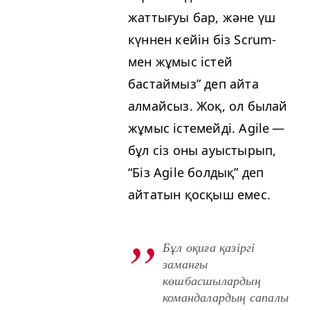
жаттығуы бар, және үш
күннен кейін біз Scrum-
мен жұмыс істей
бастаймыз” деп айта
алмайсыз. Жоқ, ол былай
жұмыс істемейді. Agile —
бұл сіз оны ауыстырып,
“
Біз Agile болдық” деп
айтатын қосқыш емес.
Бұл оқиға қазіргі
заманғы
көшбасшылардың
командалардың сапалы