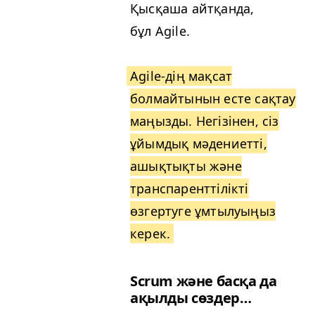
Қысқаша айтқанда,
бұл Agile.
Agile-дің мақсат
болмайтынын есте сақтау
маңызды. Негізінен, сіз
ұйымдық мәдениетті,
ашықтықты және
транспаренттілікті
өзгертуге ұмтылуыңыз
керек.
Scrum және басқа да
ақылды сөздер…