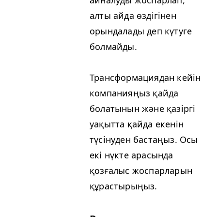
айналуды жоспарлап,
алты айда өздігінен
орындалады деп күтуге
болмайды.
Трансформациядан кейін
компанияңыз қайда
болатынын және қазіргі
уақытта қайда екенін
түсінуден бастаңыз. Осы
екі нүкте арасында
қозғалыс жоспарларын
құрастырыңыз.