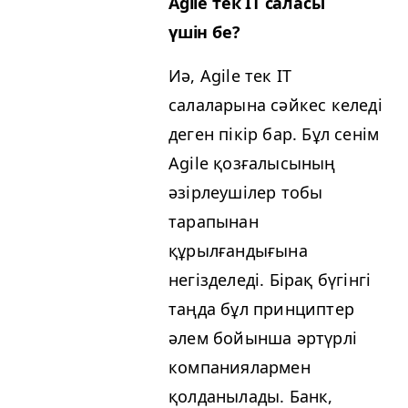
Agile тек
IT
саласы
үшін бе?
Иә, Agile тек
IT
салаларына сәйкес келеді
деген пікір бар. Бұл сенім
Agile қозғалысының
әзірлеушілер тобы
тарапынан
құрылғандығына
негізделеді. Бірақ бүгінгі
таңда бұл принциптер
әлем бойынша әртүрлі
компаниялармен
қолданылады. Банк,