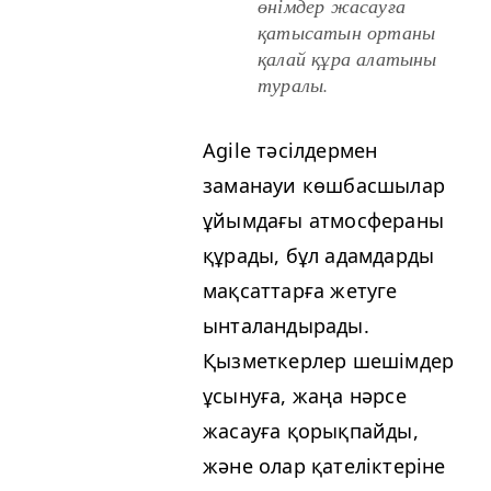
өнімдер жасауға
қатысатын ортаны
қалай құра алатыны
туралы.
Agile тәсілдермен
заманауи көшбасшылар
ұйымдағы атмосфераны
құрады, бұл адамдарды
мақсаттарға жетуге
ынталандырады.
Қызметкерлер шешімдер
ұсынуға, жаңа нәрсе
жасауға қорықпайды,
және олар қателіктеріне