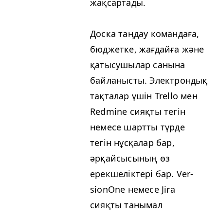
жақсартады.
Доска таңдау командаға,
бюджетке, жағдайға және
қатысушылар санына
байланысты. Электрондық
тақталар үшін Trel­lo мен
Red­mine сияқты тегін
немесе шартты түрде
тегін нұсқалар бар,
әрқайсысының өз
ерекшеліктері бар. Ver­
sionOne немесе Jira
сияқты танымал