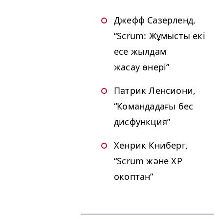
Джефф Сазерленд,
“
Scrum: Жұмысты екі
есе жылдам
жасау өнері”
Патрик Ленсиони,
“
Командадағы бес
дисфункция”
Хенрик Книберг,
“
Scrum және
XP
окоптан”