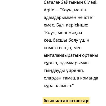
бағаланбайтынын біледі.
Agile —
“
Коуч, менің
адамдарыммен не істе”
емес. Бұл, керісінше:
“
Коуч, мені жақсы
көшбасшы болу үшін
көмектесіңіз, мен
ынталандыратын ортаны
құрып, адамдарымды
тыңдауды үйреніп,
олардан тамаша команда
құра аламын.”
Ұсынылған кітаптар
: