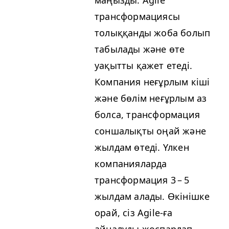
маңызды. Agile
трансформациясы
толыққанды жоба болып
табылады және өте
уақытты қажет етеді.
Компания неғұрлым кіші
және бөлім неғұрлым аз
болса, трансформация
соншалықты оңай және
жылдам өтеді. Үлкен
компанияларда
трансформация 3 – 5
жылдам алады. Өкінішке
орай, сіз Agile-ға