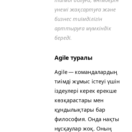
үнемі жақсартуға және
бизнес тиімділігін
арттыруға мүмкіндік
береді.
Agile туралы
Agile — командалардың
тиімді жұмыс істеуі үшін
іздеулері керек ерекше
көзқарастары мен
құндылықтары бар
философия. Онда нақты
нұсқаулар жоқ. Оның