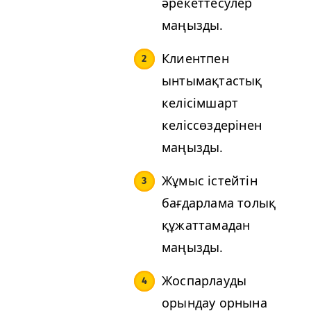
әрекеттесулер
маңызды.
Клиентпен
ынтымақтастық
келісімшарт
келіссөздерінен
маңызды.
Жұмыс істейтін
бағдарлама толық
құжаттамадан
маңызды.
Жоспарлауды
орындау орнына