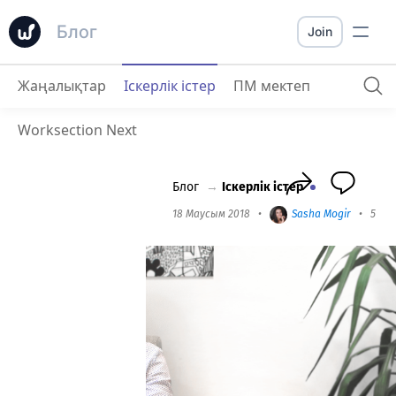
Блог
Join
Жаңалықтар
Іскерлік істер
ПМ мектеп
Юрий Велигорский
: Агил (гибкая) методология дегеніміз не және оны қалай қолдануға болады?
Worksection Next
Блог
→
Іскерлік істер
18 Маусым 2018
•
Sasha Mogir
•
5 min