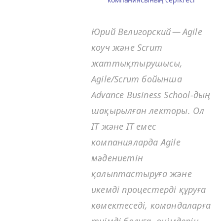
Юрий Велигорский — Agile
коуч және Scrum
жаттықтырушысы,
Agile/Scrum бойынша
Advance Busi­ness School-дың
шақырылған лекторы. Ол
IT
және
IT
емес
компанияларда Agile
мәдениетін
қалыптастыруға және
икемді процестерді құруға
көмектеседі, командаларға
тиімді болуға, өнімдерін