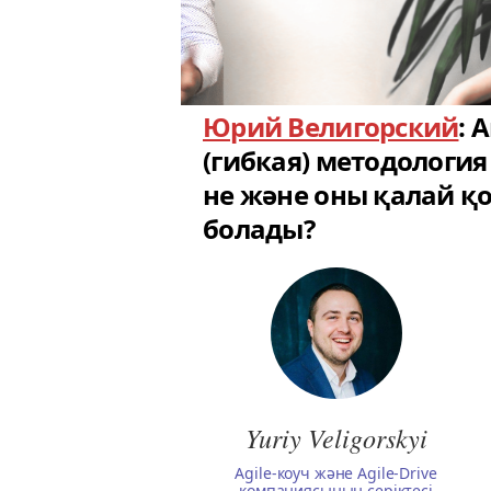
Юрий Велигорский
: 
(гибкая) методология
не және оны қалай қ
болады?
Yuriy Veligorskyi
Agile-коуч және Agile-Drive
компаниясының серіктесі