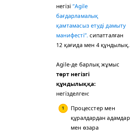
негізі
“
Agile
бағдарламалық
қамтамасыз етуді дамыту
манифесті”.
сипатталған
12 қағида мен 4 құндылық.
Agile-де барлық жұмыс
төрт негізгі
құндылыққа:
негізделген:
Процесстер мен
құралдардан адамдар
мен өзара