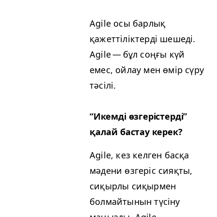
Agile осы барлық
қажеттіліктерді шешеді.
Agile — бұл соңғы күй
емес, ойлау мен өмір сүру
тәсілі.
“
Икемді өзгерістерді”
қалай бастау керек?
Agile, кез келген басқа
мәдени өзгеріс сияқты,
сиқырлы сиқырмен
болмайтынын түсіну