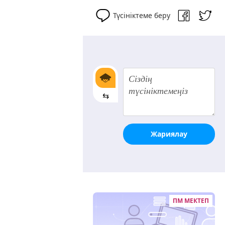
Түсініктеме беру
⇆
Жариялау
ПМ МЕКТЕП