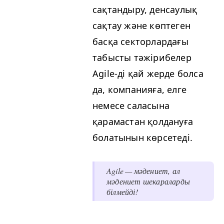
сақтандыру, денсаулық
сақтау және көптеген
басқа секторлардағы
табысты тәжірибелер
Agile-ді қай жерде болса
да, компанияға, елге
немесе саласына
қарамастан қолдануға
болатынын көрсетеді.
Agile — мәдениет, ал
мәдениет шекараларды
білмейді!