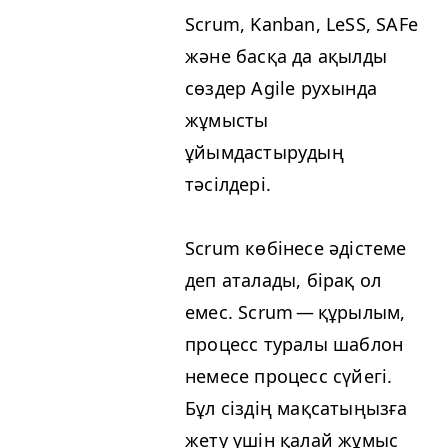
Scrum, Kan­ban, LeSS, SAFe
және басқа да ақылды
сөздер Agile рухында
жұмысты
ұйымдастырудың
тәсілдері.
Scrum көбінесе әдістеме
деп аталады, бірақ ол
емес. Scrum — құрылым,
процесс туралы шаблон
немесе процесс сүйегі.
Бұл сіздің мақсатыңызға
жету үшін қалай жұмыс