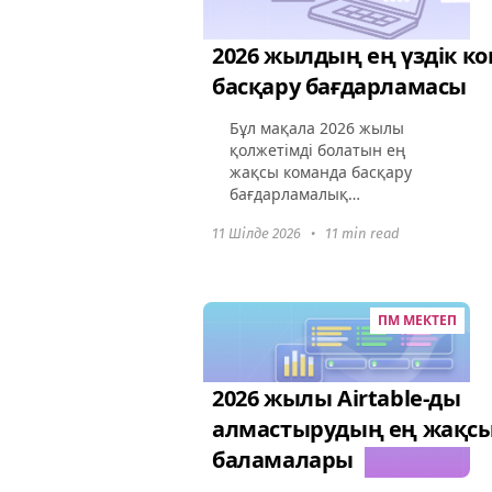
2026 жылдың ең үздік к
басқару бағдарламасы
Бұл мақала 2026 жылы
қолжетімді болатын ең
жақсы команда басқару
бағдарламалық
қамтамасыз етуі туралы
11 Шілде 2026
•
11 min read
терең зерттеу жүргізеді.
Бұл құралдардың команда
динамикасын қалай
өзгертіп,
ПМ МЕКТЕП
ынтымақтастықты
жақсартатынын...
2026 жылы Airtable-ды
алмастырудың ең жақс
баламалары