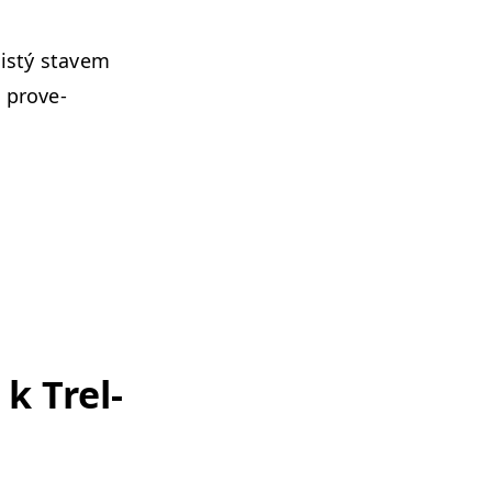
 jistý stavem
u prove­
 k Trel­