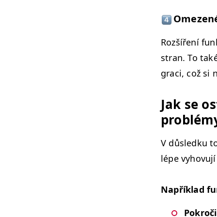
Omezené 
Rozšíření funkc
stran. To tak
graci, což si
Jak se os
problém
V důsled­ku toh
lépe vyhovu­jí
Napřík­lad fu
Pokroči