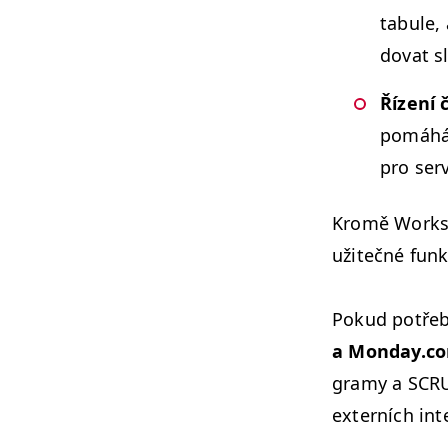
tab­ule,
dovat sl
Řízení 
pomáhá k
pro serv
Kromě Work­sec
užitečné funk
Pokud potře­bu
a Mon​day​.c
gramy a
SCR
externích int