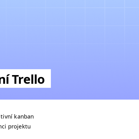
í Trello
itivní kan­ban
ci pro­jek­tu