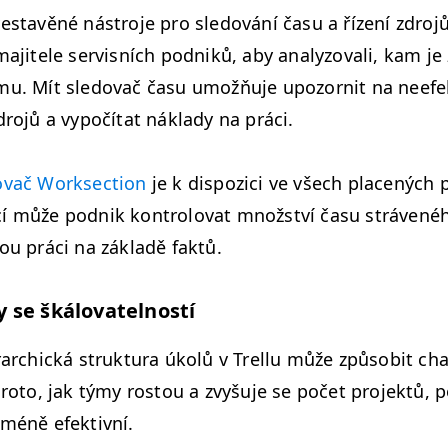
es­tavěné nástro­je pro sle­dování času a řízení zdro­j
ajitele servis­ních pod­niků, aby ana­ly­zo­vali, kam j
u. Mít sle­dovač času umožňu­je upo­zor­nit na neefek
ro­jů a vypočí­tat nák­la­dy na práci.
o­vač Work­sec­tion
je k dis­pozi­ci ve všech pla­cených
 může pod­nik kon­trolo­vat množství času strávené
ou prá­ci na zák­ladě faktů.
y se škálovatelností
r­ar­chická struk­tu­ra úkolů v Trel­lu může způ­so­bit ch
ro­to, jak týmy ros­tou a zvyšu­je se počet pro­jek­tů, po
méně efektivní.