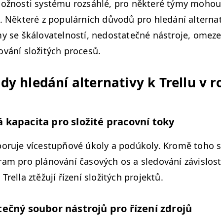
ožnos­ti sys­té­mu rozsáh­lé, pro něk­teré týmy mohou
. Něk­teré z pop­ulárních důvodů pro hledání alter­na­ti
y se škálo­vatel­nos­tí, nedostatečné nástro­je, omeze
ování složitých procesů.
y hledání alter­na­tivy k Trel­lu v 
apaci­ta pro složité pra­cov­ní toky
­poru­je víces­tupňové úkoly a podúkoly. Kromě toho sy
gram pro plánování časových os a sle­dování závis­lost
rel­la ztěžu­jí řízení složitých projektů.
čný sou­bor nástro­jů pro řízení zdrojů