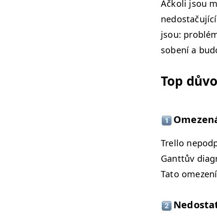
Ačkoli jsou m
nedostaču­jící
jsou: prob­lém
sobení a bud
Top důvod
Omezená k
Trel­lo nepod
Gant­tův dia­
Tato omezení T
Nedostate