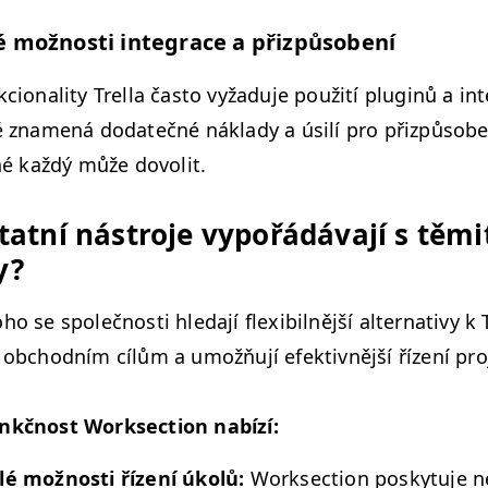
možnos­ti inte­grace a přizpůsobení
ional­i­ty Trel­la čas­to vyžadu­je použití plug­inů a int
é zna­mená dodatečné nák­la­dy a úsilí pro přizpů­sobe
 né každý může dovolit.
tat­ní nástro­je vypořádá­va­jí s těmi­
y?
o se společnos­ti hleda­jí flex­i­bil­nější alter­na­tivy k 
 obchod­ním cílům a umožňu­jí efek­tivnější řízení pro
nkčnost Work­sec­tion nabízí:
lé možnos­ti řízení úkolů:
Work­sec­tion posky­tu­je 