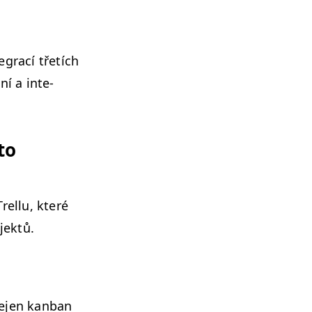
e­grací třetích
ní a inte­
to
Trel­lu, které
jektů.
nejen kan­ban