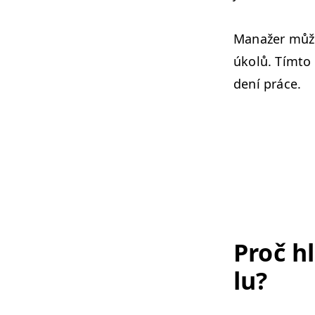
Man­ažer může
úkolů. Tím­to
dení práce.
Proč hl
lu?