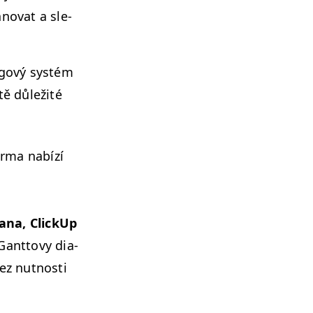
no­vat a sle­
­gový sys­tém
tě důležité
or­ma nabízí
ana, Click­Up
Gant­tovy dia­
ez nut­nos­ti