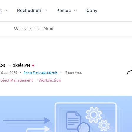
t
Rozhodnutí
Pomoc
Ceny
Worksection Next
llo v roce 2026
log
→
Škola PM
6 únor 2026
•
Anna Korostashovets
•
17 min read
roject Management
Worksection