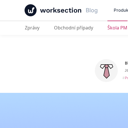
worksection
Blog
Produk
Zprávy
Obchodní případy
Škola PM
Nejlepší analogy pro nahrazení Tre
B
2
P