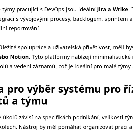
é týmy pracu­jící s DevOps jsou ideál­ní
Jira a Wrike
. 
­graci s vývo­jový­mi pro­cesy, back­lo­gem, sprint­em 
il­ní reportování.
ežité spolupráce a uži­va­tel­ská přívě­tivost, měli by
ebo Notion.
Tyto plat­formy nabíze­jí min­i­mal­i­stické
kolů a vedení záz­namů, což je ideál­ní pro malé týmy 
a pro výběr sys­té­mu pro ří
k­tů a týmu
e úkolů závisí na speci­fikách pod­nikání, velikosti t
kolech. Nástroj by měl pomáhat orga­ni­zo­vat prá­ci 