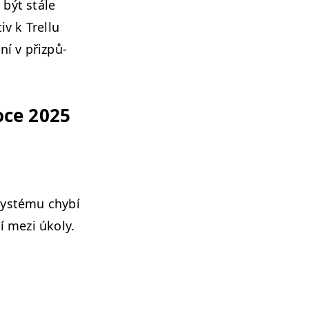
 být stále
v k Trel­lu
ní v přizpů­
roce 2025
s­té­mu chy­bí
í mezi úkoly.