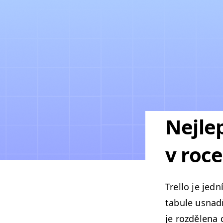
Nejlep
v roc
Trel­lo je jed
tab­ule usnadň
je rozděle­na 