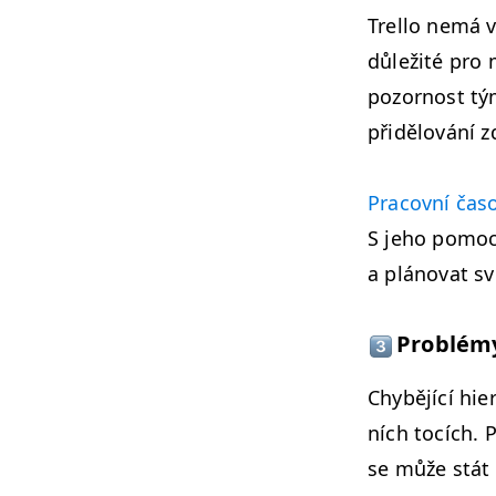
Trel­lo nemá v
důležité pro m
pozornost tým
přidělování zd
Pra­cov­ní čas
S jeho pomocí
a pláno­vat sv
Prob­lém
Chy­bějící hie
ních tocích. P
se může stát 