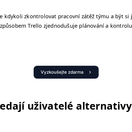
 kdykoli zkon­trolo­vat pra­cov­ní zátěž týmu a být si
 způ­sobem Trel­lo zjednodušu­je plánování a kon­trol
Vyzkoušejte zdarma
eda­jí uži­vatelé alter­na­tivy