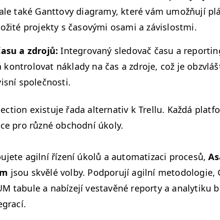
 ale také Gant­tovy dia­gramy, které vám umožňu­jí plá
ožité pro­jek­ty s časový­mi osa­mi a závislostmi.
času a zdro­jů:
Inte­grovaný sle­dovač času a reportin
on­trolo­vat nák­la­dy na čas a zdro­je, což je obzvláš
is­ní společnosti.
­tion exis­tu­je řada alter­na­tiv k Trel­lu. Každá plat­f
ce pro různé obchod­ní úkoly.
­jete agilní řízení úkolů a autom­a­ti­zaci pro­cesů,
As
om
jsou skvělé vol­by. Pod­poru­jí agilní metodolo­gie, 
UM
tab­ule a nabíze­jí ves­tavěné reporty a ana­lytiku b
egrací.