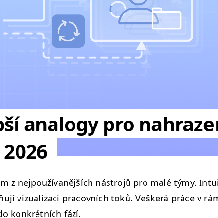
ší analogy pro nahrazen
e 2026
­ním z nejpouží­vanějších nástro­jů pro malé týmy. Intu­
u­jí vizual­izaci pra­cov­ních toků. Vešk­erá práce v rám­
do konkrét­ních fází.