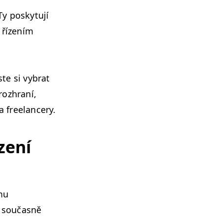
Ty posky­tu­jí
a řízením
ste si vybrat
 rozhraní,
a freelancery.
zení
ýmu
a součas­ně