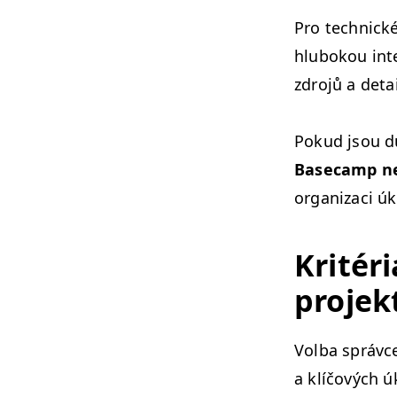
Pro tech­nick
hlubok­ou inte
zdro­jů a deta
Pokud jsou důl
Base­camp n
orga­ni­zaci ú
Kritéri
pro­je
Vol­ba správc
a klíčových ú