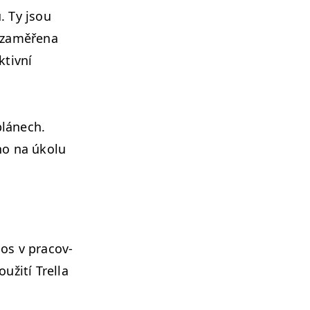
ů. Ty jsou
e zaměře­na
­tivní
 plánech.
ho na úkolu
aos v pra­cov­
užití Trel­la