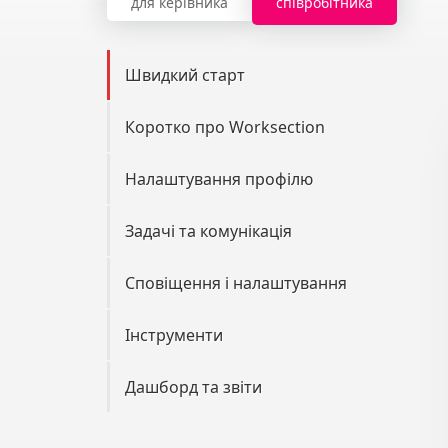
для керівника
співробітника
ion
Швидкий старт
Коротко про Worksection
Налаштування профілю
Задачі та комунікація
Сповіщення і налаштування
Інструменти
Дашборд та звіти