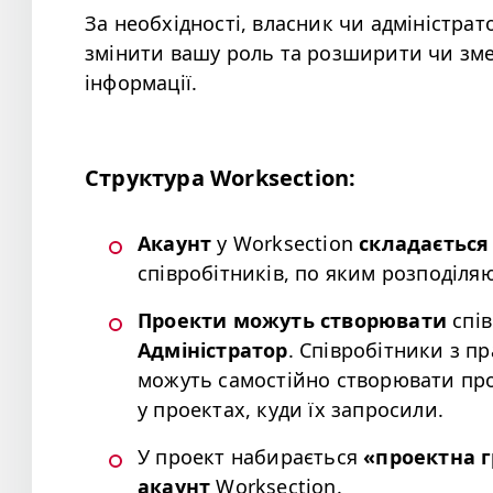
За необхідності, власник чи адміністра
змінити вашу роль та розширити чи зме
інформації.
Структура Worksection:
Акаунт
у Worksection
складається
співробітників, по яким розподіляю
Проекти можуть створювати
спів
Адміністратор
. Співробітники з пр
можуть самостійно створювати пр
у проектах, куди їх запросили.
У проект набирається
«проектна г
акаунт
Worksection.