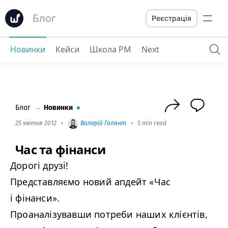
Блог
Реєстрація
Новинки
Кейси
Школа PM
Next
Час та фінанси
Блог
→
Новинки
25 квітня 2012
•
Валерій Галянт
•
5 min read
Час та фінанси
Дорогі друзі!
Представляємо новий апдейт «Час
і фінанси».
Проаналізувавши потреби наших клієнтів,