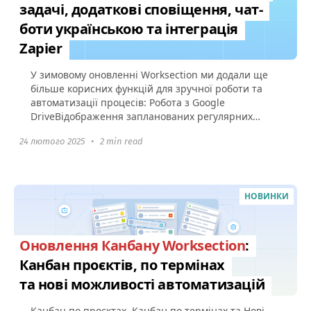
задачі, додаткові сповіщення, чат-
боти українською та інтеграція
Zapier
У зимовому оновленні Worksection ми додали ще
більше корисних функцій для зручної роботи та
автоматизації процесів: Робота з Google
DriveВідображення запланованих регулярних
задач Сповіщення про старт...
24 лютого 2025
•
2 min read
НОВИНКИ
Оновлення Канбану Worksection
:
Канбан проєктів, по термінах
та нові можливості автоматизацій
Канбан по проєктах, Канбан по термінах та Нові