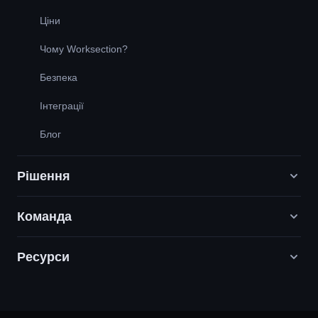
Ціни
Чому Worksection?
Безпека
Інтеграції
Блог
Рішення
Команда
Digital Маркетинг агенції
PR / HR / Creative / Consulting
Ресурси
Вакансії
Продуктові компанії
Наші цінності
Служба підтримки
Будівництво
Партнерська програма