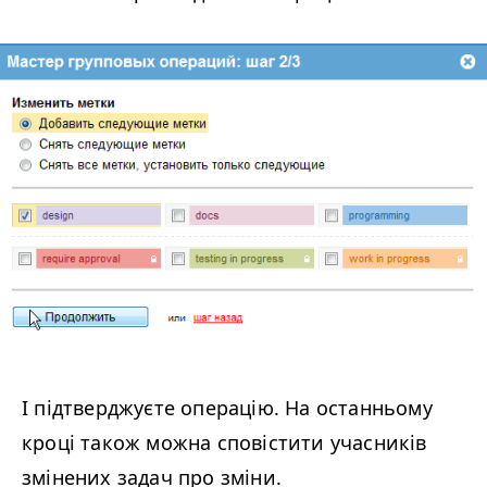
І підтверджуєте операцію. На останньому
кроці також можна сповістити учасників
змінених задач про зміни.