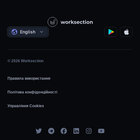
Питання — відповідь
Державні / Соціальні проєкти
Контакти
Відеоуроки
Проєктний менеджмент
Угоди
Погодинка
English
Планувальник задач
Діаграма Ганта
© 2026 Worksection
Agile
Правила використання
Політика конфіденційності
Управління Cookies