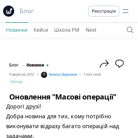
Блог
Реєстрація
Новинки
Кейси
Школа PM
Next
Оновлення "Масові операції"
Блог
→
Новинки
9 вересня 2012
•
Чингиз Баринов
•
1 min read
Мітки
Оновлення "Масові операції"
Дорогі друзі!
Добра новина для тих, кому потрібно
виконувати відразу багато операцій над
задачами.