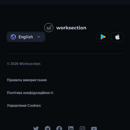
Будівництво
Партнерська програма
Питання — відповідь
Державні / Соціальні проєкти
Контакти
Відеоуроки
Проєктний менеджмент
Угоди
Погодинка
English
Планувальник задач
Діаграма Ганта
© 2026 Worksection
Agile
Правила використання
Політика конфіденційності
Управління Cookies