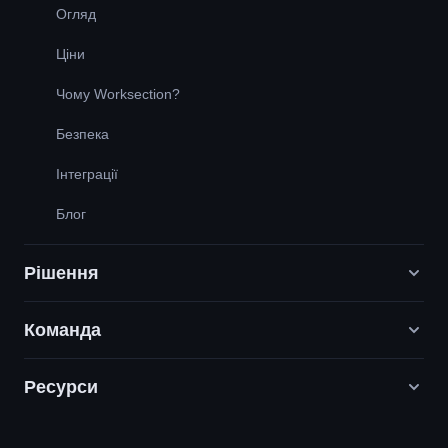
Огляд
Ціни
Чому Worksection?
Безпека
Інтеграції
Блог
Рішення
Команда
Digital Маркетинг агенції
PR / HR / Creative / Consulting
Ресурси
Вакансії
Продуктові компанії
Наші цінності
Служба підтримки