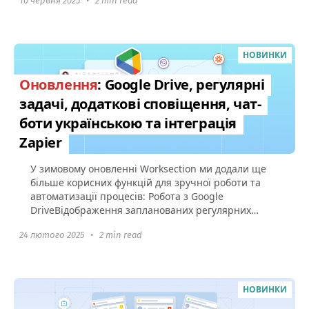
10 червня 2025
•
2 min read
НОВИНКИ
Оновлення
: Google Drive, регулярні
задачі, додаткові сповіщення, чат-
боти українською та інтеграція
Zapier
У зимовому оновленні Worksection ми додали ще
більше корисних функцій для зручної роботи та
автоматизації процесів: Робота з Google
DriveВідображення запланованих регулярних
задач Сповіщення про старт...
24 лютого 2025
•
2 min read
НОВИНКИ