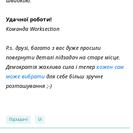
швидкою.
Удачної роботи!
Команда Work­sec­tion
P.s. друзі, багато з вас дуже просили
повернути деталі підзадач на старе місце.
Демократія жахлива сила і тепер
кожен сам
може вибрати
для себе більш зручне
розташування ;-)
Підзадачі
UI