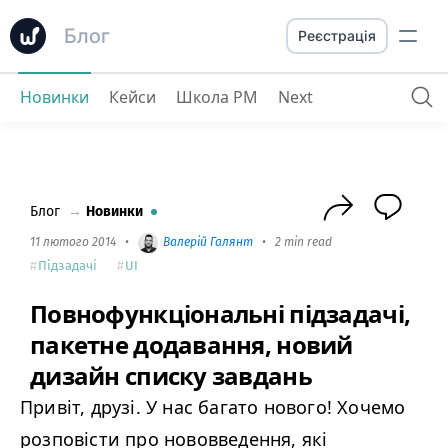
Блог
Реєстрація
Новинки
Кейси
Школа PM
Next
Повнофункціональні підзадачі, пакетне додавання, новий дизайн списку завдань
Блог
→
Новинки
11 лютого 2014
•
Валерій Галянт
•
2 min read
Підзадачі
UI
Повнофункціональні підзадачі,
пакетне додавання, новий
дизайн списку завдань
Привіт, друзі. У нас багато нового! Хочемо
розповісти про нововведення, які