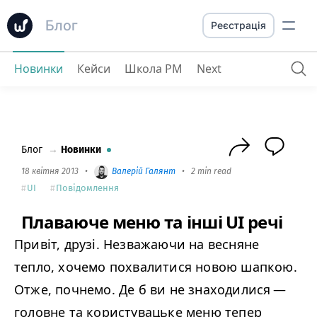
Блог
Реєстрація
Новинки
Кейси
Школа PM
Next
Плаваюче меню та інші UI речі
Блог
→
Новинки
18 квітня 2013
•
Валерій Галянт
•
2 min read
UI
Повідомлення
Плаваюче меню та інші UI речі
Привіт, друзі. Незважаючи на весняне
тепло, хочемо похвалитися новою шапкою.
Отже, почнемо. Де б ви не знаходилися —
головне та користувацьке меню тепер