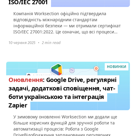
ISO/IEC 27001
Компанія Worksection офіційно підтвердила
відповідність міжнародним стандартам
інформаційної безпеки — ми отримали сертифікат
ISO/IEC 27001:2022. Це означає, що всі процеси
захисту даних у Worksection...
10 червня 2025
•
2 min read
НОВИНКИ
Оновлення
: Google Drive, регулярні
задачі, додаткові сповіщення, чат-
боти українською та інтеграція
Zapier
У зимовому оновленні Worksection ми додали ще
більше корисних функцій для зручної роботи та
автоматизації процесів: Робота з Google
DriveВідображення запланованих регулярних