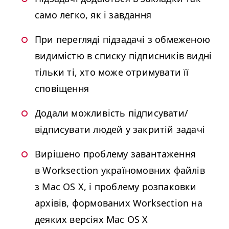
само легко, як і завдання
При перегляді підзадачі з обмеженою
видимістю в списку підписників видні
тільки ті, хто може отримувати її
сповіщення
Додали можливість підписувати/​
відписувати людей у закритій задачі
Вирішено проблему завантаження
в Work­sec­tion україномовних файлів
з Mac
OS
X, і проблему розпаковки
архівів, формованих Work­sec­tion на
деяких версіях Mac
OS
X