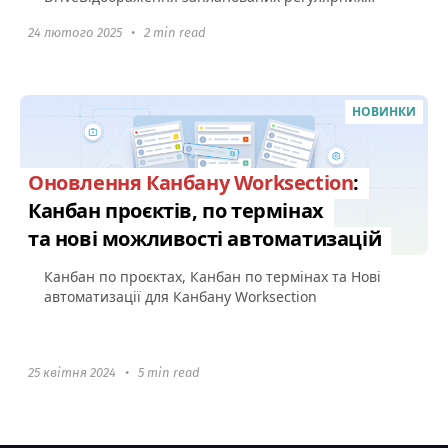
задач Сповіщення про старт...
24 лютого 2025
•
2 min read
НОВИНКИ
Оновлення Канбану Worksection
:
Канбан проєктів, по термінах
та нові можливості автоматизацій
Канбан по проєктах, Канбан по термінах та Нові
автоматизації для Канбану Worksection
25 квітня 2024
•
5 min read