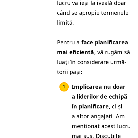
lucru va ieși la iveală doar
când se apropie termenele
limită.
Pen­tru a
face plan­i­fi­carea
mai efi­cien­tă,
vă rugăm să
luați în con­sid­er­are urmă­
torii pași:
Impli­carea nu doar
a lid­er­ilor de echipă
în plan­i­fi­care,
ci și
a altor anga­jați. Am
mențion­at acest lucru
mai sus. Dis­cuți­ile