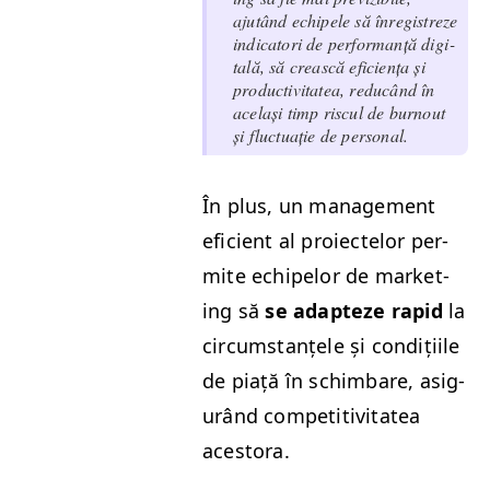
ajutând echipele să înreg­istreze
indi­ca­tori de per­for­manță dig­i­
tală, să crească efi­ciența și
pro­duc­tiv­i­tatea, reducând în
ace­lași timp riscul de burnout
și fluc­tu­ație de personal.
În plus, un man­age­ment
efi­cient al proiectelor per­
mite echipelor de mar­ket­
ing să
se adapteze rapid
la
cir­cum­stanțele și condiți­ile
de piață în schim­bare, asig­
urând com­pet­i­tiv­i­tatea
acestora.