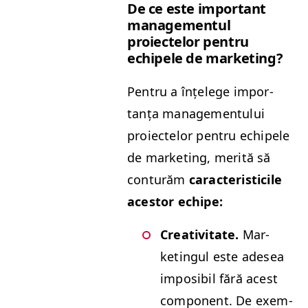
De ce este impor­tant
man­age­men­tul
proiectelor pen­tru
echipele de marketing?
Pen­tru a înțelege impor­
tanța man­age­men­tu­lui
proiectelor pen­tru echipele
de mar­ket­ing, mer­ită să
con­turăm
car­ac­ter­is­ti­cile
aces­tor echipe:
Cre­ativ­i­tate.
Mar­
ketingul este ade­sea
imposi­bil fără acest
com­po­nent. De exem­