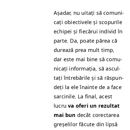
Așadar, nu uitați să comu­ni­
cați obiec­tivele și scop­urile
echipei și fiecărui indi­vid în
parte. Da, poate părea că
durează prea mult timp,
dar este mai bine să comu­
ni­cați infor­mația, să ascul­
tați între­bările și să răspun­
deți la ele înainte de a face
sarcinile. La final, acest
lucru
va oferi un rezul­tat
mai bun
decât corectarea
greșelilor făcute din lip­să