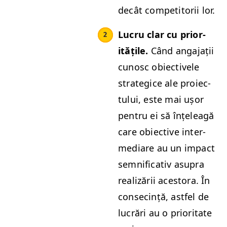
decât com­peti­torii lor.
Lucru clar cu pri­or­
itățile.
Când anga­jații
cunosc obiec­tivele
strate­gice ale proiec­
tu­lui, este mai ușor
pen­tru ei să înțe­leagă
care obiec­tive inter­
me­di­are au un impact
sem­ni­fica­tiv asupra
real­izării aces­to­ra. În
con­secință, ast­fel de
lucrări au o pri­or­i­tate