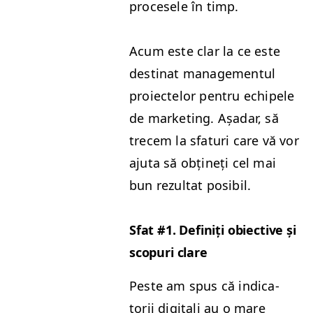
pro­ce­se­le în timp.
Acum este clar la ce este
des­ti­nat man­age­men­tul
proiectelor pen­tru echipele
de mar­ket­ing. Așadar, să
tre­cem la sfa­turi care vă vor
aju­ta să obțineți cel mai
bun rezul­tat posibil.
Sfat #1. Definiți obiec­tive și
scop­uri clare
Peste am spus că indi­ca­
torii dig­i­tali au o mare