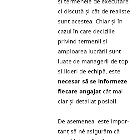
și termenele de exe­cutare,
ci dis­cută și cât de real­iste
sunt aces­tea. Chiar și în
cazul în care decizi­ile
privind ter­menii și
amploarea lucrării sunt
luate de man­agerii de top
și lid­eri de echipă, este
nece­sar să se informeze
fiecare anga­jat
cât mai
clar și detal­i­at posibil.
De aseme­nea, este impor­
tant să né asig­urăm că