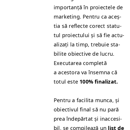
impor­tanță în proiectele de
mar­ket­ing. Pen­tru ca aceș­
tia să reflecte corect statu­
tul proiec­tu­lui și să fie actu­
al­iza­ți la timp, tre­buie sta­
bilite obiec­tive de lucru.
Exe­cutarea com­pletă
a aces­to­ra va însem­na că
totul este
100% final­izat.
Pen­tru a facili­ta munca, și
obiec­tivul final să nu pară
prea înde­păr­tat și inac­ce­si­
bil, se com­pilează un
list de