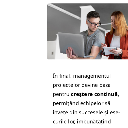
În final, man­age­men­tul
proiectelor devine baza
pen­tru
creștere con­tin­uă,
per­mițând echipelor să
învețe din suc­ce­se­le și eșe­
curile lor, îmbunătățind