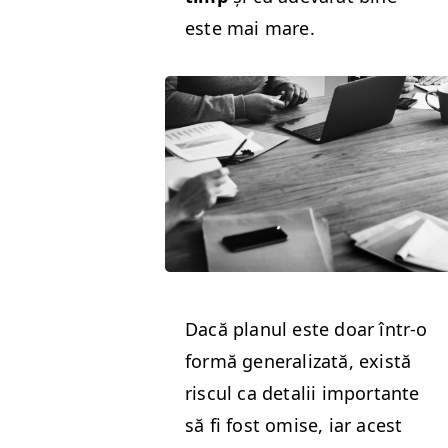
este mai mare.
Dacă plan­ul este doar într‑o
for­mă gen­er­al­iza­tă, există
riscul ca detalii impor­tante
să fi fost omise, iar acest