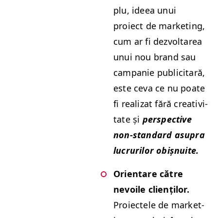
plu, ideea unui
proiect de mar­ket­ing,
cum ar fi dez­voltarea
unui nou brand sau
cam­panie pub­lic­i­tară,
este ceva ce nu poate
fi real­izat fără cre­ativ­i­
tate și
per­spec­tive
non-stan­dard asupra
lucrurilor obișnuite.
Ori­entare către
nevoile clienților.
Proiectele de mar­ket­