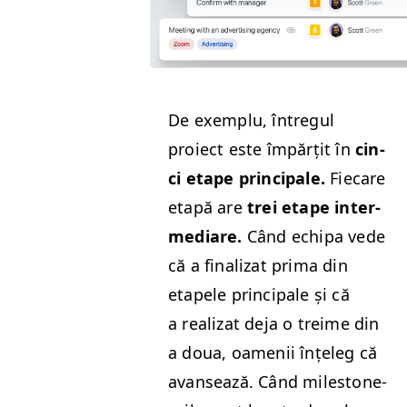
De exem­plu, întreg­ul
proiect este împărțit în
cin­
ci etape prin­ci­pale.
Fiecare
etapă are
trei etape inter­
me­di­are.
Când echipa vede
că a final­izat pri­ma din
etapele prin­ci­pale și că
a real­izat deja o treime din
a doua, oamenii înțe­leg că
avansează. Când mile­stone-