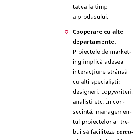
tatea la timp
a produsului.
Coop­er­are cu alte
depar­ta­mente.
Proiectele de mar­ket­
ing implică ade­sea
inter­acți­une strân­să
cu alți spe­cial­iști:
designeri, copy­wri­teri,
anal­iști etc. În con­
secință, man­age­men­
tul proiectelor ar tre­
bui să faciliteze
comu­