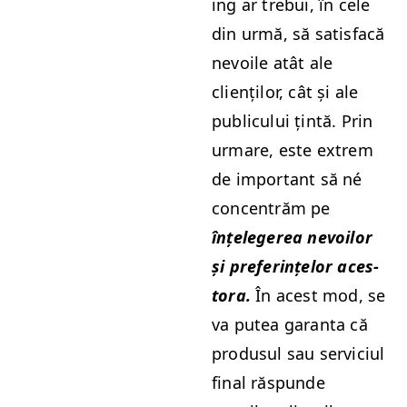
ing ar tre­bui, în cele
din urmă, să sat­is­facă
nevoile atât ale
clienților, cât și ale
pub­licu­lui țin­tă. Prin
urmare, este extrem
de impor­tant să né
con­cen­trăm pe
înțelegerea nevoilor
și prefer­ințelor aces­
to­ra.
În acest mod, se
va putea garan­ta că
pro­dusul sau ser­vi­ci­ul
final răspunde