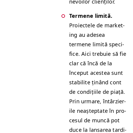
nevoilor clienților.
Termene lim­ită.
Proiectele de mar­ket­
ing au ade­sea
termene lim­ită speci­
fice. Aici tre­buie să fie
clar că încă de la
început aces­tea sunt
sta­bilite ținând cont
de condiți­ile de piață.
Prin urmare, întârzier­
ile neaștep­tate în pro­
ce­sul de muncă pot
duce la lansarea tar­di­