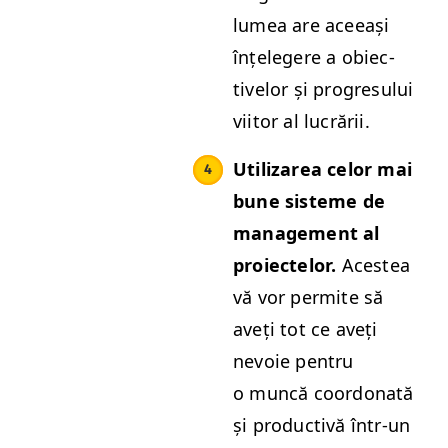
lumea are aceeași
înțelegere a obiec­
tivelor și pro­gre­su­lui
viitor al lucrării.
Uti­lizarea celor mai
bune sis­teme de
man­age­ment al
proiectelor.
Aces­tea
vă vor per­mite să
aveți tot ce aveți
nevoie pen­tru
o muncă coor­do­nată
și pro­duc­tivă într-un