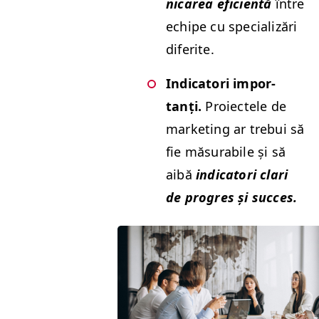
ni­carea efi­cien­tă
între
echipe cu spe­cial­izări
diferite.
Indi­ca­tori impor­
tanți.
Proiectele de
mar­ket­ing ar tre­bui să
fie măsura­bile și să
aibă
indi­ca­tori clari
de pro­gres și succes.