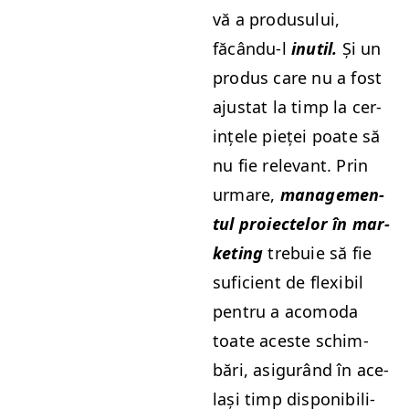
vă a pro­dusu­lui,
făcându‑l
inutil.
Și un
pro­dus care nu a fost
aju­s­tat la timp la cer­
ințele pieței poate să
nu fie rel­e­vant. Prin
urmare,
man­age­men­
tul proiectelor în mar­
ket­ing
tre­buie să fie
sufi­cient de flex­i­bil
pen­tru a aco­mo­da
toate aces­te schim­
bări, asig­urând în ace­
lași timp disponi­bil­i­