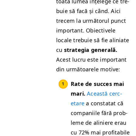
toată lumea înțelege ce tre­
buie să facă și când. Aici
tre­cem la urmă­torul punct
impor­tant. Obiec­tivele
locale tre­buie să fie alini­ate
cu
strate­gia gen­er­ală.
Acest lucru este impor­tant
din urmă­toarele motive:
Rate de suc­ces mai
mari.
Această cerc­
etare
a con­statat că
com­pani­ile fără prob­
leme de alin­iere erau
cu 72% mai prof­itabile