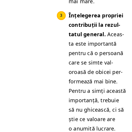
mai mare.
Înțelegerea pro­priei
con­tribuții la rezul­
tat­ul gen­er­al.
Aceas­
ta este impor­tan­tă
pen­tru că o per­soană
care se simte val­
oroasă de obi­cei per­
formează mai bine.
Pen­tru a simți această
impor­tanță, tre­buie
să nu ghicească, ci să
știe ce val­oare are
o anu­mită lucrare.