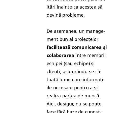
itări înainte ca aces­tea să
dev­ină probleme.
De aseme­nea, un man­age­
ment bun al proiectelor
facilitează comu­ni­carea și
colab­o­rarea
între mem­brii
echipei (sau echipe) și
clienți, asig­urân­du-se că
toată lumea are infor­mați­
ile nece­sare pen­tru a‑și
real­iza partea de muncă.
Aici, desig­ur, nu se poate
face fără baze de cunoșt­