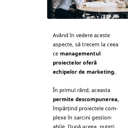
Având în vedere aces­te
aspecte, să tre­cem la ceea
ce
man­age­men­tul
proiectelor oferă
echipelor de marketing.
În primul rând, aceas­ta
per­mite descom­punerea,
împărțind proiectele com­
plexe în sarci­ni ges­tion­
abile. După aceea, puteți