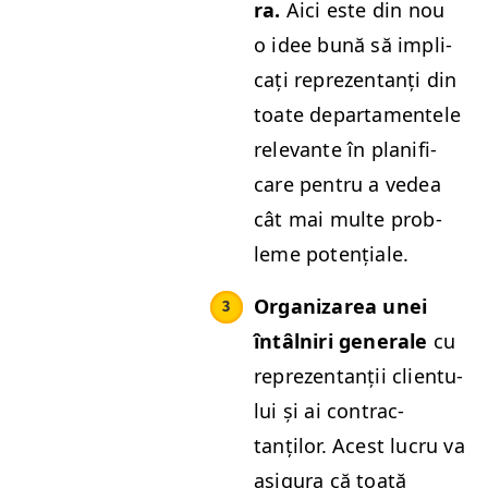
ra.
Aici este din nou
o idee bună să impli­
cați reprezen­tanți din
toate depar­ta­mentele
rel­e­vante în plan­i­fi­
care pen­tru a vedea
cât mai multe prob­
leme potențiale.
Orga­ni­zarea unei
întâl­niri gen­erale
cu
reprezen­tanții clien­tu­
lui și ai con­trac­
tanților. Acest lucru va
asigu­ra că toată