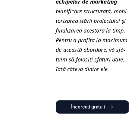
echipelor de mar­ket­ing
plan­i­fi­care struc­turată, mon­i­
tor­izarea stării proiec­tu­lui și
finalizarea aces­to­ra la timp.
Pen­tru a prof­i­ta la max­i­mum
de această abor­dare, vă sfă­
tu­im să folosiți sfa­turi utile.
Iată câte­va din­tre ele.
Încercați gratuit