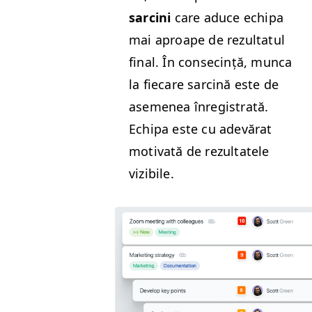
sarci­ni
care aduce echipa
mai aproape de rezul­tat­ul
final. În con­secință, munca
la fiecare sarcină este de
aseme­nea înreg­is­trată.
Echipa este cu ade­vărat
moti­vată de rezul­tatele
vizibile.