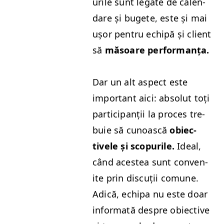
urile sunt legate de cal­en­
dare și bugete, este și mai
ușor pen­tru echipă și client
să
măsoare per­for­manța.
Dar un alt aspect este
impor­tant aici: abso­lut toți
par­tic­i­panții la pro­ces tre­
buie să cunoască
obiec­
tivele și scop­urile.
Ide­al,
când aces­tea sunt con­ven­
ite prin dis­cuții comune.
Adică, echipa nu este doar
infor­mată despre obiec­tive