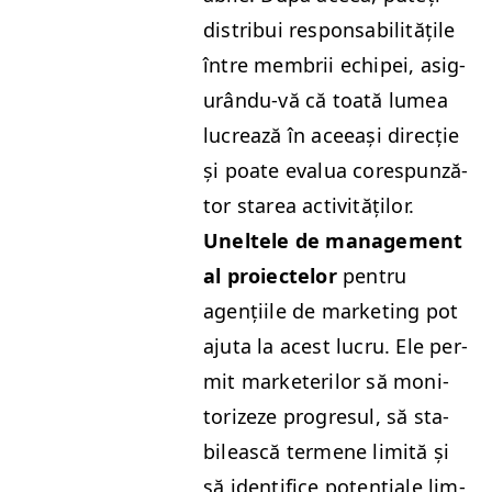
dis­tribui respon­s­abil­itățile
între mem­brii echipei, asig­
urân­du-vă că toată lumea
lucrează în aceeași direcție
și poate eval­ua core­spun­ză­
tor starea activ­ităților.
Unel­tele de man­age­ment
al proiectelor
pen­tru
agenți­ile de mar­ket­ing pot
aju­ta la acest lucru. Ele per­
mit mar­ke­ter­ilor să mon­i­
tor­izeze pro­gre­sul, să sta­
bilească termene lim­ită și
să iden­ti­fice potențiale lim­