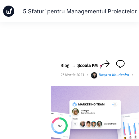
5 Sfatur
Ştiri
Cazuri de afaceri
Școala PM
Worksection Next
Blog
→
Școala PM
27 Martie 2023
•
Dmytro Khudenko
•
9