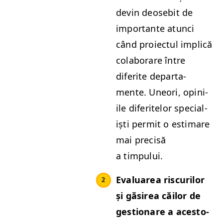
devin deosebit de
impor­tante atun­ci
când proiec­tul implică
colab­o­rare între
diferite depar­ta­
mente. Une­ori, opini­
ile diferitelor spe­cial­
iști per­mit o esti­mare
mai pre­cisă
a timpului.
Eval­u­area riscurilor
și găsirea căilor de
ges­tionare a aces­to­