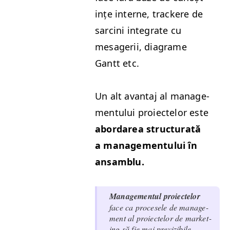
ințe interne, trackere de
sarci­ni inte­grate cu
mesagerii, dia­grame
Gantt etc.
Un alt avan­taj al man­age­
men­tu­lui proiectelor este
abor­darea struc­turată
a man­age­men­tu­lui în
ansamblu.
Man­age­men­tul proiectelor
face ca pro­ce­se­le de man­age­
ment al proiectelor de mar­ket­
ing să fie mai pre­viz­ibile,