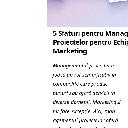
5 Sfaturi pentru Mana
Proiectelor pentru Echi
Marketing
Man­age­men­tul proiectelor
joacă un rol sem­ni­fica­tiv în
com­pani­ile care pro­duc
bunuri sau oferă ser­vicii în
diverse domenii. Mar­ketingul
nu face excepție. Aici, man­
age­men­tul proiectelor oferă