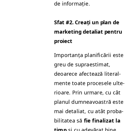
de informație.
Sfat #2. Creați un plan de
mar­ket­ing detal­i­at pen­tru
proiect
Impor­tanța plan­i­ficării este
greu de supraes­ti­mat,
deoarece afectează lit­eral­
mente toate pro­ce­se­le ulte­
rioare. Prin urmare, cu cât
plan­ul dum­neav­oas­tră este
mai detal­i­at, cu atât prob­a­
bil­i­tatea să
fie final­izat la
timp
și cu ade­vărat bine