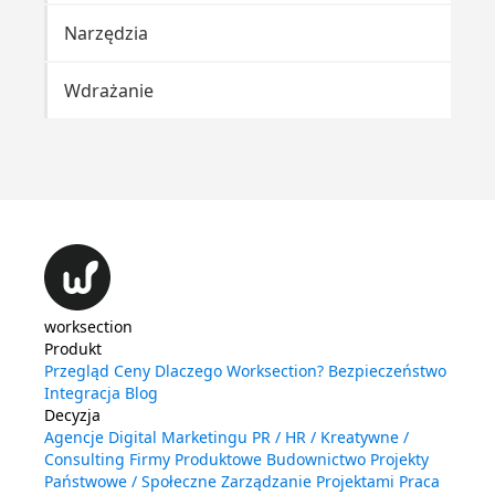
Narzędzia
Na
Wdrażanie
Pu
Szy
worksection
Produkt
Przegląd
Ceny
Dlaczego Worksection?
Bezpieczeństwo
Integracja
Blog
Decyzja
Agencje Digital Marketingu
PR / HR / Kreatywne /
Consulting
Firmy Produktowe
Budownictwo
Projekty
Państwowe / Społeczne
Zarządzanie Projektami
Praca