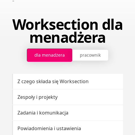
Worksection dla
menadżera
dla menadżera
pracownik
Z czego składa się Worksection
Kr
Zespoły i projekty
Us
Zadania i komunikacja
Za
Powiadomienia i ustawienia
Po