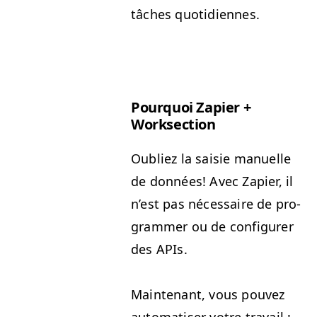
tâch­es quotidiennes.
Pourquoi Zapi­er +
Worksection
Oubliez la saisie manuelle
de don­nées! Avec Zapi­er, il
n’est pas néces­saire de pro­
gram­mer ou de con­fig­ur­er
des APIs.
Main­tenant, vous pou­vez
automa­tis­er votre tra­vail :