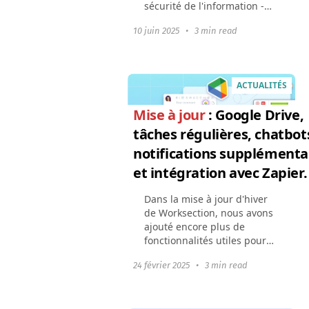
sécurité de l'information -
nous avons obtenu le
10 juin 2025
•
3 min read
certificat ISO/IEC
27001:2022. Cela signifie
que tous nos processus de...
ACTUALITÉS
Mise à jour
: Google Drive,
tâches régulières, chatbot
notifications supplémenta
et intégration avec Zapier.
Dans la mise à jour d'hiver
de Worksection, nous avons
ajouté encore plus de
fonctionnalités utiles pour
un travail pratique et
24 février 2025
•
3 min read
l'automatisation des
processus : Travailler avec
Google DriveAffichage des...