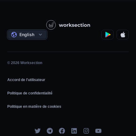
Entreprises de produits
Base de connaissances
Construction
Leçons vidéo
Projets sociaux
Les accords
English
Gestion de projet
Programme d'affiliation
Travail horaire
Agile
© 2026 Worksection
Accord de l'utilisateur
Politique de confidentialité
Politique en matière de cookies