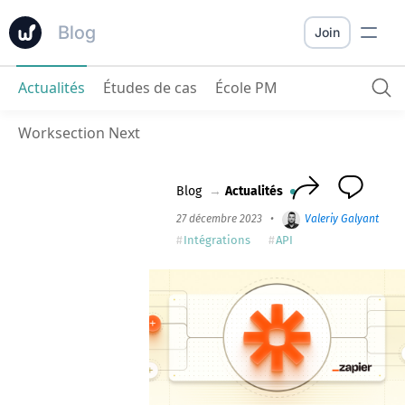
Blog
Join
Actualités
Études de cas
École PM
Zapier + Worksection Automatisation interservices
Worksection Next
Blog
→
Actualités
27 décembre 2023
•
Valeriy Galyant
•
2
Intégrations
API