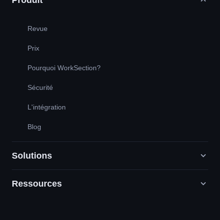
Produit
Revue
Prix
Pourquoi WorkSection?
Sécurité
L'intégration
Blog
Solutions
Ressources
Agences de marketing numérique
RP / RH / Création / Conseil
Service de soutien