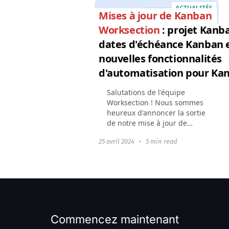
ACTUALITÉS
Mises à jour de Kanban
Worksection
: projet Kanb
dates d'échéance Kanban 
nouvelles fonctionnalités
d'automatisation pour Ka
Salutations de l'équipe
Worksection ! Nous sommes
heureux d'annoncer la sortie
de notre mise à jour de
printemps pour Kanban.
25 avril 2024
•
5 min read
Nous avons amélioré les
fonctionnalités existantes et
ajouté la possibilité...
Commencez maintenant