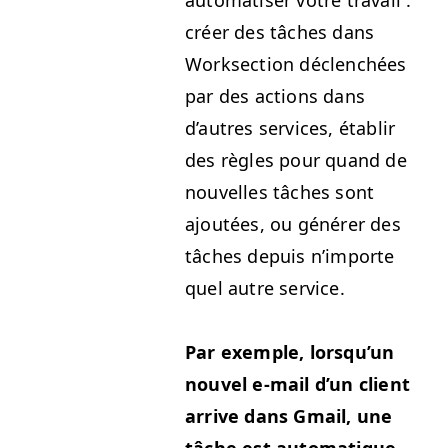
créer des tâch­es dans
Work­sec­tion déclenchées
par des actions dans
d’autres ser­vices, établir
des règles pour quand de
nou­velles tâch­es sont
ajoutées, ou génér­er des
tâch­es depuis n’im­porte
quel autre service.
Par exem­ple, lorsqu’un
nou­v­el e‑mail d’un client
arrive dans Gmail, une
tâche est automa­tique­