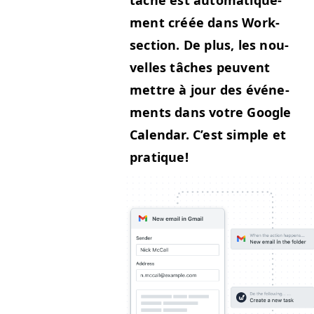
ment créée dans Work­
sec­tion. De plus, les nou­
velles tâch­es peu­vent
met­tre à jour des événe­
ments dans votre Google
Cal­en­dar. C’est sim­ple et
pratique!