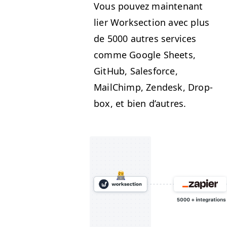
Vous pou­vez main­tenant
lier Work­sec­tion avec plus
de 5000 autres ser­vices
comme Google Sheets,
GitHub, Sales­force,
MailChimp, Zen­desk, Drop­
box, et bien d’autres.