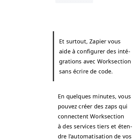
Et surtout, Zapi­er vous
aide à con­fig­ur­er des inté­
gra­tions avec Work­sec­tion
sans écrire de code.
En quelques min­utes, vous
pou­vez créer des zaps qui
con­nectent Work­sec­tion
à des ser­vices tiers et éten­
dre l’au­toma­ti­sa­tion de vos