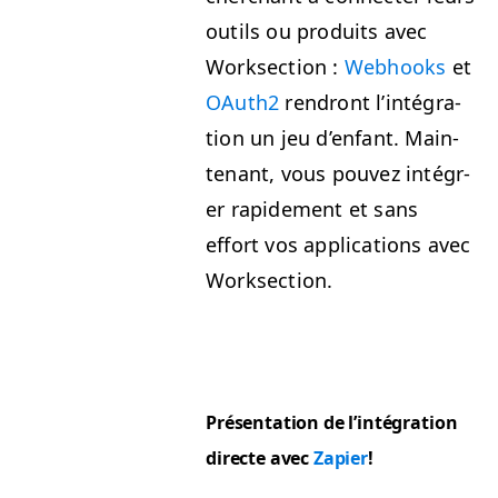
out­ils ou pro­duits avec
Work­sec­tion :
Web­hooks
et
OAuth2
ren­dront l’in­té­gra­
tion un jeu d’en­fant. Main­
tenant, vous pou­vez inté­gr­
er rapi­de­ment et sans
effort vos appli­ca­tions avec
Worksection.
Présen­ta­tion de l’in­té­gra­tion
directe avec
Zapi­er
!