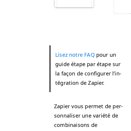
Lisez notre
FAQ
pour un
guide étape par étape sur
la façon de con­fig­ur­er l’in­
té­gra­tion de Zapier.
Zapi­er vous per­met de per­
son­nalis­er une var­iété de
com­bi­naisons de