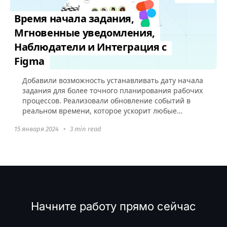
Время начала задания,
Мгновенные уведомления,
Наблюдатели и Интеграция с
Figma
Добавили возможность устанавливать дату начала
задания для более точного планирования рабочих
процессов. Реализовали обновление событий в
реальном времени, которое ускорит любые
взаимодействия в аккаунте и добавили
15 января 2024
•
3 min read
интеграцию с Figma.
Начните работу прямо сейчас