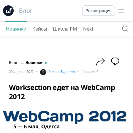
Блог
Регистрация
Новинки
Кейсы
Школа PM
Next
Worksection едет на WebCamp 2012
Блог
→
Новинки
29 апреля 2012
•
Чингиc Баринов
•
1 min read
Worksection едет на WebCamp
2012