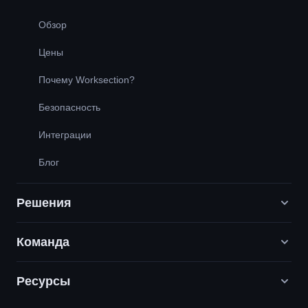
Обзор
Цены
Почему Worksection?
Безопасность
Интеграции
Блог
Решения
Команда
Digital-маркетинговые агентства
PR / HR / Креатив / Консалтинг
Ресурсы
Вакансии
Продуктовые компании