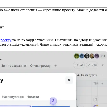
о вже після створення — через вікно проєкту. Можна додавати о
ми”
проєкту
та на вкладці “Учасники”
1
натисніть на “Додати учасник
 цього відділу/команди
4
. Якщо список учасників великий - скори