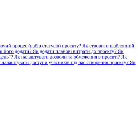
очий процес (набір статусів) проєкту?
Як створити шаблонний
як його додати?
Як додати планові витрати до проєкту?
Як
іщень"?
Як налаштувати дозволи та обмеження в проєкті?
Як
 налаштувати доступи учасників під час створення проєкту?
Як