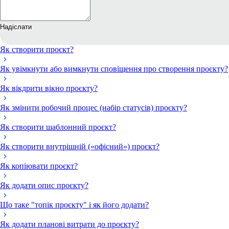
Надіслати
Як створити проєкт?
Як увімкнути або вимкнути сповіщення про створення проєкту?
Як вікдрити вікно проєкту?
Як змінити робочий процес (набір статусів) проєкту?
Як створити шаблонний проєкт?
Як створити внутрішній («офісний») проєкт?
Як копіювати проєкт?
Як додати опис проєкту?
Що таке "топік проєкту" і як його додати?
Як додати планові витрати до проєкту?