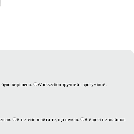
 було вирішено.
Worksection зручний і зрозумілий.
кував.
Я не зміг знайти те, що шукав.
Я й досі не знайшов