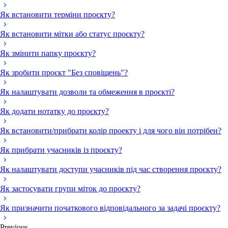
Як встановити терміни проєкту?
Як встановити мітки або статус проєкту?
Як змінити папку проєкту?
Як зробити проєкт "Без сповіщень"?
Як налаштувати дозволи та обмеження в проєкті?
Як додати нотатку до проєкту?
Як встановити/прибрати колір проекту і для чого він потрібен?
Як прибрати учасників із проєкту?
Як налаштувати доступи учасників під час створення проєкту?
Як застосувати групи міток до проєкту?
Як призначити початкового відповідального за задачі проєкту?
Previous