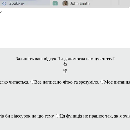
:
Залишіть ваш відгук
Чи допомогла вам ця стаття?
👍
👎
егко читається.
Все написано чітко та зрозуміло.
Моє питання
ів би відеоурок на цю тему.
Ця функція не працює так, як я очі