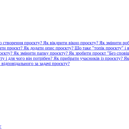
о створення проєкту?
Як вікдрити вікно проєкту?
Як змінити роб
ати проєкт?
Як додати опис проєкту?
Що таке "топік проєкту" і 
роєкту?
Як змінити папку проєкту?
Як зробити проєкт "Без спов
у і для чого він потрібен?
Як прибрати учасників із проєкту?
Як
відповідального за задачі проєкту?
г