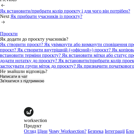
Як встановити/прибрати колір проекту і для чого він потрібен?
Next
Як прибрати учасників із проєкту?
Проєкти
Як додати до проєкту учасників?
Як створити проєкт?
Як увімкнути або вимкнути сповіщення пр
проєкт?
Як створити внутрішній («офісний») проєкт?
Як копіюв
встановити терміни проєкту?
Як встановити мітки або статус п
додати нотатку до проєкту?
Як встановити/прибрати колір проект
застосувати групи міток до проєкту?
Як призначити початкового 
Не знайшли відповідь?
Написати в чат
Зв'язатися з підтримкою
worksection
Продукт
Огляд
Ціни
Чому Worksection?
Безпека
Інтеграції
Бло