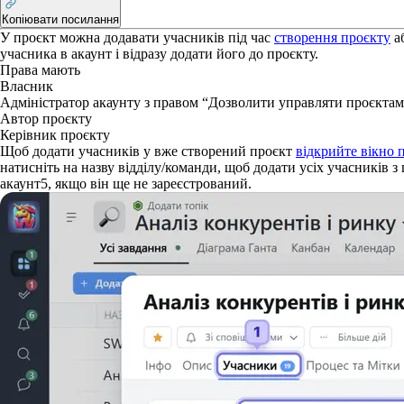
Копіювати посилання
У проєкт можна додавати учасників під час
створення проєкту
аб
учасника в акаунт і відразу додати його до проєкту.
Права
мають
Власник
Адміністратор акаунту з правом “Дозволити управляти проєкта
Автор проєкту
Керівник проєкту
Щоб додати учасників у вже створений проєкт
відкрийте вікно 
натисніть на назву відділу/команди, щоб додати усіх учасників з
акаунт
5
, якщо він ще не зареєстрований.