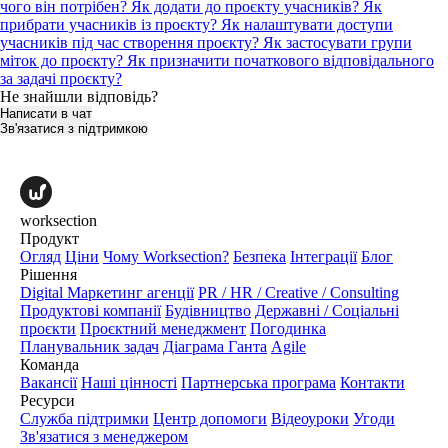
чого він потрібен?
Як додати до проєкту учасників?
Як
прибрати учасників із проєкту?
Як налаштувати доступи
учасників під час створення проєкту?
Як застосувати групи
міток до проєкту?
Як призначити початкового відповідального
за задачі проєкту?
Не знайшли відповідь?
Написати в чат
Зв'язатися з підтримкою
worksection
Продукт
Огляд
Ціни
Чому Worksection?
Безпека
Інтеграції
Блог
Рішення
Digital Маркетинг агенції
PR / HR / Creative / Consulting
Продуктові компанії
Будівництво
Державні / Соціальні
проєкти
Проєктний менеджмент
Погодинка
Планувальник задач
Діаграма Ганта
Agile
Команда
Вакансії
Наші цінності
Партнерська програма
Контакти
Ресурси
Служба підтримки
Центр допомоги
Відеоуроки
Угоди
Зв'язатися з менеджером