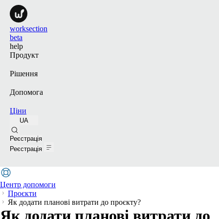
worksection
beta
help
Продукт
Рішення
Допомога
Ціни
UA
Пошук
Реєстрація
Реєстрація
Центр допомоги
Проєкти
Як додати планові витрати до проєкту?
Як додати планові витрати до