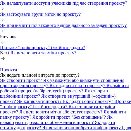
Як налаштувати доступи учасників під час створення проєкту?
Як застосувати групи міток до проєкту?
Як призначити початкового відповідального за задачі проєкту?
Previous
Що таке "топік проєкту" і як його додати?
Next
Як встановити терміни проєкту?
Проєкти
Як додати планові витрати до проєкту?
Як створити проєкт?
Як увімкнути або вимкнути сповіщення
про створення проєкту?
Як вікдрити вікно проєкту?
Як змінити
робочий процес (набір статусів) проєкту?
Як створити
шаблонний проєкт?
Як створити внутрішній («офісний»)
проєкт?
Як копіювати проєкт?
Як додати опис проєкту?
Що таке
"топік проєкту" і як його додати?
Як встановити терміни
проєкту?
Як встановити мітки або статус проєкту?
Як змінити
папку проєкту?
Як зробити проєкт "Без сповіщень"?
Як
налаштувати дозволи та обмеження в проєкті?
Як додати
нотатку до проєкту?
Як встановити/прибрати колір проекту і для