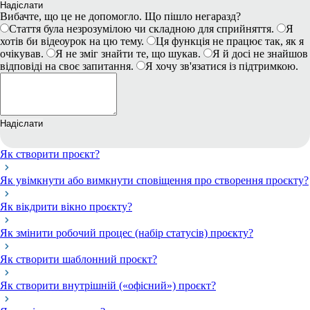
Надіслати
Вибачте, що це не допомогло. Що пішло негаразд?
Стаття була незрозумілою чи складною для сприйняття.
Я
хотів би відеоурок на цю тему.
Ця функція не працює так, як я
очікував.
Я не зміг знайти те, що шукав.
Я й досі не знайшов
відповіді на своє запитання.
Я хочу зв'язатися із підтримкою.
Надіслати
Як створити проєкт?
Як увімкнути або вимкнути сповіщення про створення проєкту?
Як вікдрити вікно проєкту?
Як змінити робочий процес (набір статусів) проєкту?
Як створити шаблонний проєкт?
Як створити внутрішній («офісний») проєкт?