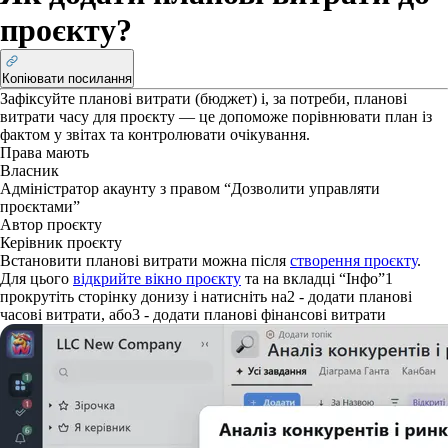
проєкту?
Копіювати посилання
Зафіксуйте планові витрати (бюджет) і, за потреби, планові
витрати часу для проєкту — це допоможе порівнювати план із
фактом у звітах та контролювати очікування.
Права
мають
Власник
Адміністратор акаунту з правом “Дозволити управляти
проєктами”
Автор проєкту
Керівник проєкту
Встановити планові витрати можна після
створення проєкту
.
Для цього
відкрийте вікно проєкту
та на вкладці “Інфо”
1
прокрутіть сторінку донизу і натисніть на
2
- додати планові
часові витрати, або
3
- додати планові фінансові витрати