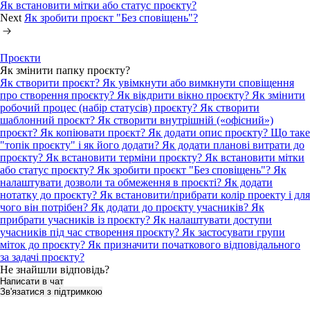
Як встановити мітки або статус проєкту?
Next
Як зробити проєкт "Без сповіщень"?
Проєкти
Як змінити папку проєкту?
Як створити проєкт?
Як увімкнути або вимкнути сповіщення
про створення проєкту?
Як вікдрити вікно проєкту?
Як змінити
робочий процес (набір статусів) проєкту?
Як створити
шаблонний проєкт?
Як створити внутрішній («офісний»)
проєкт?
Як копіювати проєкт?
Як додати опис проєкту?
Що таке
"топік проєкту" і як його додати?
Як додати планові витрати до
проєкту?
Як встановити терміни проєкту?
Як встановити мітки
або статус проєкту?
Як зробити проєкт "Без сповіщень"?
Як
налаштувати дозволи та обмеження в проєкті?
Як додати
нотатку до проєкту?
Як встановити/прибрати колір проекту і для
чого він потрібен?
Як додати до проєкту учасників?
Як
прибрати учасників із проєкту?
Як налаштувати доступи
учасників під час створення проєкту?
Як застосувати групи
міток до проєкту?
Як призначити початкового відповідального
за задачі проєкту?
Не знайшли відповідь?
Написати в чат
Зв'язатися з підтримкою