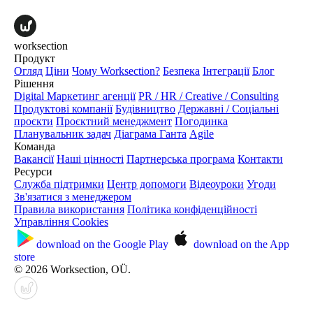
worksection
Продукт
Огляд
Ціни
Чому Worksection?
Безпека
Інтеграції
Блог
Рішення
Digital Маркетинг агенції
PR / HR / Creative / Consulting
Продуктові компанії
Будівництво
Державні / Соціальні
проєкти
Проєктний менеджмент
Погодинка
Планувальник задач
Діаграма Ганта
Agile
Команда
Вакансії
Наші цінності
Партнерська програма
Контакти
Ресурси
Служба підтримки
Центр допомоги
Відеоуроки
Угоди
Зв'язатися з менеджером
Правила використання
Політика конфіденційності
Управління Cookies
download on the
Google Play
download on the
App
store
© 2026 Worksection, OÜ.