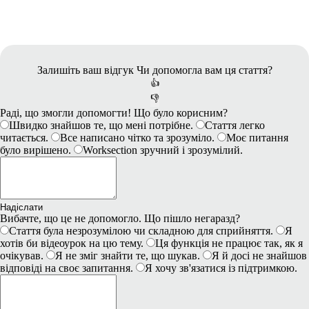
Залишіть ваш відгук
Чи допомогла вам ця стаття?
👍
👎
Раді, що змогли допомогти! Що було корисним?
Швидко знайшов те, що мені потрібне.
Стаття легко
читається.
Все написано чітко та зрозуміло.
Моє питання
було вирішено.
Worksection зручний і зрозумілий.
Надіслати
Вибачте, що це не допомогло. Що пішло негаразд?
Стаття була незрозумілою чи складною для сприйняття.
Я
хотів би відеоурок на цю тему.
Ця функція не працює так, як я
очікував.
Я не зміг знайти те, що шукав.
Я й досі не знайшов
відповіді на своє запитання.
Я хочу зв'язатися із підтримкою.