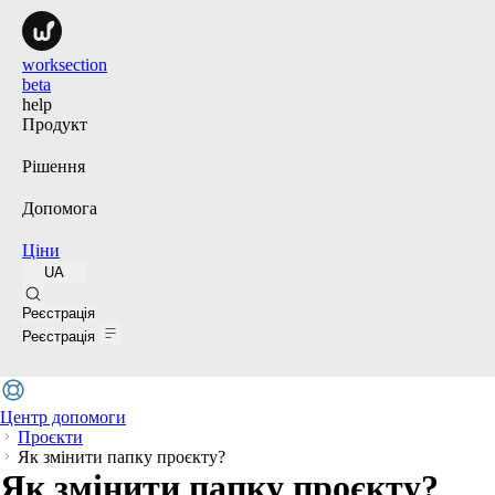
worksection
beta
help
Продукт
Рішення
Допомога
Ціни
UA
Пошук
Реєстрація
Реєстрація
Центр допомоги
Проєкти
Як змінити папку проєкту?
Як змінити папку проєкту?