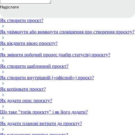
Надіслати
Як створити проєкт?
Як увімкнути або вимкнути сповіщення про створення проєкту?
Як вікдрити вікно проєкту?
Як змінити робочий процес (набір статусів) проєкту?
Як створити шаблонний проєкт?
Як створити внутрішній («офісний») проєкт?
Як копіювати проєкт?
Як додати опис проєкту?
Що таке "топік проєкту" і як його додати?
Як додати планові витрати до проєкту?
Як встановити терміни проєкту?