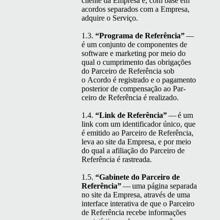
cliente da Empre­sa e, com base em
acor­dos sep­a­ra­dos com a Empre­sa,
adquire o Serviço.
1.3.
“
Pro­gra­ma de Refer­ên­cia”
—
é um con­jun­to de com­po­nentes de
soft­ware e mar­ket­ing por meio do
qual o cumpri­men­to das obri­gações
do Par­ceiro de Refer­ên­cia sob
o Acor­do é reg­istra­do e o paga­men­to
pos­te­ri­or de com­pen­sação ao Par­
ceiro de Refer­ên­cia é realizado.
1.4.
“
Link de Refer­ên­cia”
— é um
link com um iden­ti­fi­cador úni­co, que
é emi­ti­do ao Par­ceiro de Refer­ên­cia,
leva ao site da Empre­sa, e por meio
do qual a afil­i­ação do Par­ceiro de
Refer­ên­cia é rastreada.
1.5.
“
Gabi­nete do Par­ceiro de
Refer­ên­cia”
— uma pági­na sep­a­ra­da
no site da Empre­sa, através de uma
inter­face inter­a­ti­va de que o Par­ceiro
de Refer­ên­cia recebe infor­mações