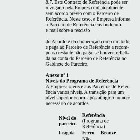
8.7. Este Con­tra­to de Refer­ên­cia pode ser
revo­ga­do pela Empre­sa uni­lat­eral­mente
sem acor­do prévio com o Par­ceiro de
Refer­ên­cia. Neste caso, a Empre­sa infor­ma
o Par­ceiro de Refer­ên­cia envian­do um
e‑mail sobre a rescisão
do Acor­do e da coop­er­ação como um todo,
e paga ao Par­ceiro de Refer­ên­cia a rec­om­
pen­sa restante não paga, se hou­ver, refleti­
da na con­ta do Par­ceiro de Refer­ên­cia no
Gabi­nete do Parceiro.
Anexo nº 1
Níveis do Pro­gra­ma de Referência
A Empre­sa ofer­ece aos Par­ceiros de Refer­
ên­cia vários níveis. A tran­sição para um
nív­el supe­ri­or ocorre após atin­gir o número
necessário de acordos.
Refer­ên­cia
Nív­el do
(Pro­gra­ma de
parceiro
Referência)
Insíg­nia
Fer­ro
Bronze
Não