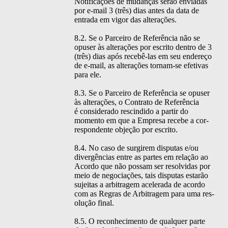
Noti­fi­cações de mudanças serão envi­adas
por e‑mail 3 (três) dias antes da data de
entra­da em vig­or das alterações.
8.2. Se o Par­ceiro de Refer­ên­cia não se
opuser às alter­ações por escrito den­tro de 3
(três) dias após rece­bê-las em seu endereço
de e‑mail, as alter­ações tor­nam-se efe­ti­vas
para ele.
8.3. Se o Par­ceiro de Refer­ên­cia se opuser
às alter­ações, o Con­tra­to de Refer­ên­cia
é con­sid­er­a­do rescindi­do a par­tir do
momen­to em que a Empre­sa recebe a cor­
re­spon­dente objeção por escrito.
8.4. No caso de sur­girem dis­putas e/ou
divergên­cias entre as partes em relação ao
Acor­do que não pos­sam ser resolvi­das por
meio de nego­ci­ações, tais dis­putas estarão
sujeitas a arbi­tragem acel­er­a­da de acor­do
com as Regras de Arbi­tragem para uma res­
olução final.
8.5. O recon­hec­i­men­to de qual­quer parte