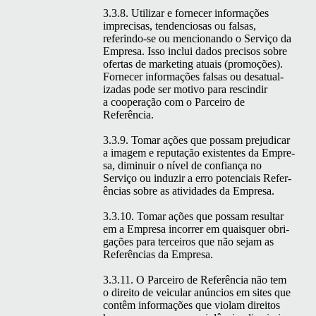
3.3.8. Uti­lizar e fornecer infor­mações
impre­cisas, ten­den­ciosas ou fal­sas,
referindo-se ou men­cio­nan­do o Serviço da
Empre­sa. Isso inclui dados pre­cisos sobre
ofer­tas de mar­ket­ing atu­ais (pro­moções).
Fornecer infor­mações fal­sas ou desat­u­al­
izadas pode ser moti­vo para rescindir
a coop­er­ação com o Par­ceiro de
Referência.
3.3.9. Tomar ações que pos­sam prej­u­dicar
a imagem e rep­utação exis­tentes da Empre­
sa, diminuir o nív­el de con­fi­ança no
Serviço ou induzir a erro poten­ci­ais Refer­
ên­cias sobre as ativi­dades da Empresa.
3.3.10. Tomar ações que pos­sam resul­tar
em a Empre­sa incor­rer em quais­quer obri­
gações para ter­ceiros que não sejam as
Refer­ên­cias da Empresa.
3.3.11. O Par­ceiro de Refer­ên­cia não tem
o dire­ito de veic­u­lar anún­cios em sites que
con­têm infor­mações que vio­lam dire­itos