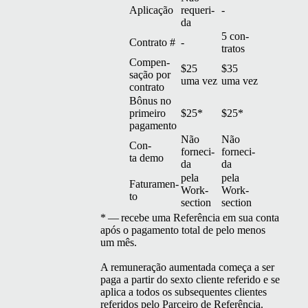
Apli­cação
requeri­
-
da
5 con­
Con­tra­to #
-
tratos
Com­pen­
$25
$35
sação por
uma vez
uma vez
contrato
Bônus no
primeiro
$25*
$25*
pagamento
Não
Não
Con­
forneci­
forneci­
ta demo
da
da
pela
pela
Fat­u­ra­men­
Work­
Work­
to
sec­tion
sec­tion
* — recebe uma Refer­ên­cia em sua con­ta
após o paga­men­to total de pelo menos
um mês.
A remu­ner­ação aumen­ta­da começa a ser
paga a par­tir do sex­to cliente referi­do e se
apli­ca a todos os sub­se­quentes clientes
referi­dos pelo Par­ceiro de Referência.