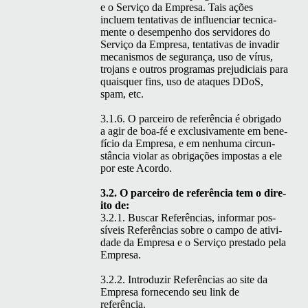
e o Serviço da Empre­sa. Tais ações
incluem ten­ta­ti­vas de influ­en­ciar tec­ni­ca­
mente o desem­pen­ho dos servi­dores do
Serviço da Empre­sa, ten­ta­ti­vas de invadir
mecan­is­mos de segu­rança, uso de vírus,
tro­jans e out­ros pro­gra­mas prej­u­di­ci­ais para
quais­quer fins, uso de ataques DDoS,
spam, etc.
3.1.6. O par­ceiro de refer­ên­cia é obri­ga­do
a agir de boa-fé e exclu­si­va­mente em bene­
fí­cio da Empre­sa, e em nen­hu­ma cir­cun­
stân­cia vio­lar as obri­gações impostas a ele
por este Acordo.
3.2. O par­ceiro de refer­ên­cia tem o dire­
ito de:
3.2.1. Bus­car Refer­ên­cias, infor­mar pos­
síveis Refer­ên­cias sobre o cam­po de ativi­
dade da Empre­sa e o Serviço presta­do pela
Empresa.
3.2.2. Intro­duzir Refer­ên­cias ao site da
Empre­sa fornecen­do seu link de
referência.