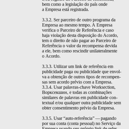
bem como a leg­is­lação do país onde
a Empre­sa está registrada.
3.3.2. Ser par­ceiro de out­ro pro­gra­ma da
Empre­sa ao mes­mo tem­po. A Empre­sa
ver­i­fi­ca o Par­ceiro de Refer­ên­cia e caso
haja vio­lação des­ta dis­posição do Acor­do,
tem o dire­ito de não pagar ao Par­ceiro de
Refer­ên­cia o val­or da rec­om­pen­sa dev­i­da
a ele, bem como rescindir uni­lat­eral­mente
o Acordo.
3.3.3. Uti­lizar um link de refer­ên­cia em
pub­li­ci­dade paga ou pub­li­ci­dade que envol­
va a obtenção de out­ros tipos de rec­om­pen­
sas sem acor­do prévio com a Empresa.
3.3.4. Usar palavras-chave Work­sec­tion,
Ворксекшин, e todas as com­bi­nações
sim­i­lares de palavras em pub­li­ci­dade con­
tex­tu­al e/ou qual­quer out­ra pub­li­ci­dade sem
obter con­sen­ti­men­to prévio da Empresa.
3.3.5. Usar
“
auto-refer­ên­cia” — pagan­do
por sua con­ta (con­ta pes­soal) no Serviço da
Empre­sa usan­do seu próprio link de refer­