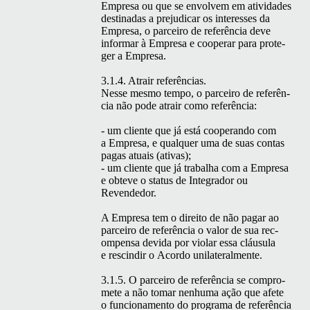
Empre­sa ou que se envolvem em ativi­dades
des­ti­nadas a prej­u­dicar os inter­ess­es da
Empre­sa, o par­ceiro de refer­ên­cia deve
infor­mar à Empre­sa e coop­er­ar para pro­te­
ger a Empresa.
3.1.4. Atrair refer­ên­cias.
Nesse mes­mo tem­po, o par­ceiro de refer­ên­
cia não pode atrair como referência:
- um cliente que já está cooperan­do com
a Empre­sa, e qual­quer uma de suas con­tas
pagas atu­ais (ati­vas);
- um cliente que já tra­bal­ha com a Empre­sa
e obteve o sta­tus de Inte­grador ou
Revendedor.
A Empre­sa tem o dire­ito de não pagar ao
par­ceiro de refer­ên­cia o val­or de sua rec­
om­pen­sa dev­i­da por vio­lar essa cláusu­la
e rescindir o Acor­do uni­lat­eral­mente.
3.1.5. O par­ceiro de refer­ên­cia se com­pro­
m­ete a não tomar nen­hu­ma ação que afete
o fun­ciona­men­to do pro­gra­ma de refer­ên­cia