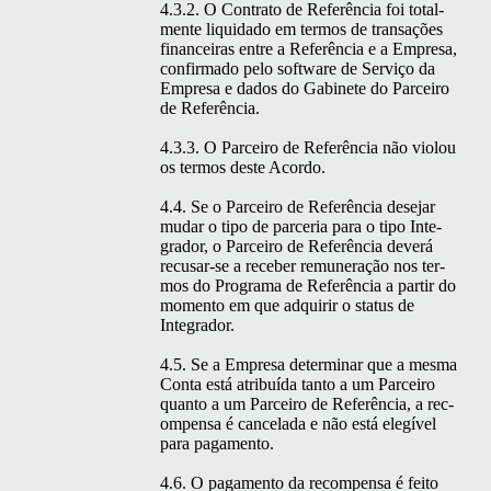
4.3.2. O Con­tra­to de Refer­ên­cia foi total­
mente liq­uida­do em ter­mos de transações
finan­ceiras entre a Refer­ên­cia e a Empre­sa,
con­fir­ma­do pelo soft­ware de Serviço da
Empre­sa e dados do Gabi­nete do Par­ceiro
de Referência.
4.3.3. O Par­ceiro de Refer­ên­cia não vio­lou
os ter­mos deste Acordo.
4.4. Se o Par­ceiro de Refer­ên­cia dese­jar
mudar o tipo de parce­ria para o tipo Inte­
grador, o Par­ceiro de Refer­ên­cia dev­erá
recusar-se a rece­ber remu­ner­ação nos ter­
mos do Pro­gra­ma de Refer­ên­cia a par­tir do
momen­to em que adquirir o sta­tus de
Integrador.
4.5. Se a Empre­sa deter­mi­nar que a mes­ma
Con­ta está atribuí­da tan­to a um Par­ceiro
quan­to a um Par­ceiro de Refer­ên­cia, a rec­
om­pen­sa é can­ce­la­da e não está elegív­el
para pagamento.
4.6. O paga­men­to da rec­om­pen­sa é feito