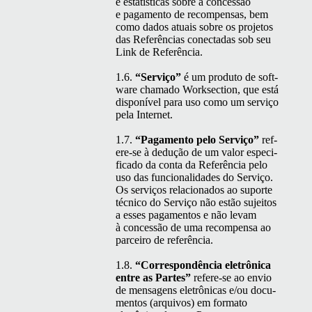
e estatís­ti­cas sobre a con­cessão
e paga­men­to de rec­om­pen­sas, bem
como dados atu­ais sobre os pro­je­tos
das Refer­ên­cias conec­tadas sob seu
Link de Referência.
1.6.
“
Serviço”
é um pro­du­to de soft­
ware chama­do Work­sec­tion, que está
disponív­el para uso como um serviço
pela Internet.
1.7.
“
Paga­men­to pelo Serviço”
ref­
ere-se à dedução de um val­or especi­
fi­ca­do da con­ta da Refer­ên­cia pelo
uso das fun­cional­i­dades do Serviço.
Os serviços rela­ciona­dos ao suporte
téc­ni­co do Serviço não estão sujeitos
a ess­es paga­men­tos e não lev­am
à con­cessão de uma rec­om­pen­sa ao
par­ceiro de referência.
1.8.
“
Cor­re­spondên­cia eletrôni­ca
entre as Partes”
ref­ere-se ao envio
de men­sagens eletrôni­cas e/ou doc­u­
men­tos (arquiv­os) em for­ma­to