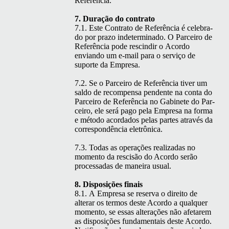
Referência.
7. Duração do contrato
7.1. Este Con­tra­to de Refer­ên­cia é cel­e­bra­
do por pra­zo inde­ter­mi­na­do. O Par­ceiro de
Refer­ên­cia pode rescindir o Acor­do
envian­do um e‑mail para o serviço de
suporte da Empresa.
7.2. Se o Par­ceiro de Refer­ên­cia tiv­er um
sal­do de rec­om­pen­sa pen­dente na con­ta do
Par­ceiro de Refer­ên­cia no Gabi­nete do Par­
ceiro, ele será pago pela Empre­sa na for­ma
e méto­do acor­da­dos pelas partes através da
cor­re­spondên­cia eletrônica.
7.3. Todas as oper­ações real­izadas no
momen­to da rescisão do Acor­do serão
proces­sadas de maneira usual.
8. Dis­posições finais
8.1. A Empre­sa se reser­va o dire­ito de
alter­ar os ter­mos deste Acor­do a qual­quer
momen­to, se essas alter­ações não afetarem
as dis­posições fun­da­men­tais deste Acor­do.