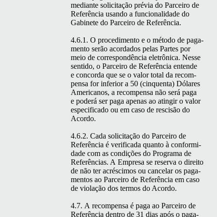
medi­ante solic­i­tação prévia do Par­ceiro de
Refer­ên­cia usan­do a fun­cional­i­dade do
Gabi­nete do Par­ceiro de Referência.
4.6.1. O pro­ced­i­men­to e o méto­do de paga­
men­to serão acor­da­dos pelas Partes por
meio de cor­re­spondên­cia eletrôni­ca. Nesse
sen­ti­do, o Par­ceiro de Refer­ên­cia entende
e con­cor­da que se o val­or total da rec­om­
pen­sa for infe­ri­or a 50 (cinquen­ta) Dólares
Amer­i­canos, a rec­om­pen­sa não será paga
e poderá ser paga ape­nas ao atin­gir o val­or
especi­fi­ca­do ou em caso de rescisão do
Acordo.
4.6.2. Cada solic­i­tação do Par­ceiro de
Refer­ên­cia é ver­i­fi­ca­da quan­to à con­formi­
dade com as condições do Pro­gra­ma de
Refer­ên­cias. A Empre­sa se reser­va o dire­ito
de não ter acrésci­mos ou can­ce­lar os paga­
men­tos ao Par­ceiro de Refer­ên­cia em caso
de vio­lação dos ter­mos do Acordo.
4.7. A rec­om­pen­sa é paga ao Par­ceiro de
Refer­ên­cia den­tro de 31 dias após o paga­