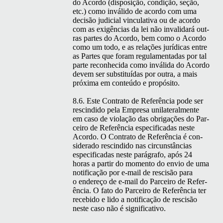
do Acor­do (dis­posição, condição, seção,
etc.) como inváli­do de acor­do com uma
decisão judi­cial vin­cu­la­ti­va ou de acor­do
com as exigên­cias da lei não inval­i­dará out­
ras partes do Acor­do, bem como o Acor­do
como um todo, e as relações jurídi­cas entre
as Partes que foram reg­u­la­men­tadas por tal
parte recon­heci­da como invál­i­da do Acor­do
devem ser sub­sti­tuí­das por out­ra, a mais
próx­i­ma em con­teú­do e propósito.
8.6. Este Con­tra­to de Refer­ên­cia pode ser
rescindi­do pela Empre­sa uni­lat­eral­mente
em caso de vio­lação das obri­gações do Par­
ceiro de Refer­ên­cia especi­fi­cadas neste
Acor­do. O Con­tra­to de Refer­ên­cia é con­
sid­er­a­do rescindi­do nas cir­cun­stân­cias
especi­fi­cadas neste pará­grafo, após 24
horas a par­tir do momen­to do envio de uma
noti­fi­cação por e‑mail de rescisão para
o endereço de e‑mail do Par­ceiro de Refer­
ên­cia. O fato do Par­ceiro de Refer­ên­cia ter
rece­bido e lido a noti­fi­cação de rescisão
neste caso não é significativo.