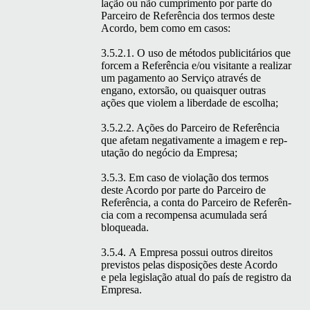
lação ou não cumpri­men­to por parte do
Par­ceiro de Refer­ên­cia dos ter­mos deste
Acor­do, bem como em casos:
3.5.2.1. O uso de méto­dos pub­lic­itários que
forcem a Refer­ên­cia e/ou vis­i­tante a realizar
um paga­men­to ao Serviço através de
engano, extorsão, ou quais­quer out­ras
ações que vio­lem a liber­dade de escolha;
3.5.2.2. Ações do Par­ceiro de Refer­ên­cia
que afe­tam neg­a­ti­va­mente a imagem e rep­
utação do negó­cio da Empresa;
3.5.3. Em caso de vio­lação dos ter­mos
deste Acor­do por parte do Par­ceiro de
Refer­ên­cia, a con­ta do Par­ceiro de Refer­ên­
cia com a rec­om­pen­sa acu­mu­la­da será
bloqueada.
3.5.4. A Empre­sa pos­sui out­ros dire­itos
pre­vis­tos pelas dis­posições deste Acor­do
e pela leg­is­lação atu­al do país de reg­istro da
Empresa.