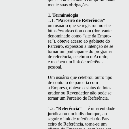
mente suas obrigações.
1. Ter­mi­nolo­gia
1.1.
“
Par­ceiro de Refer­ên­cia”
—
um usuário que se reg­istrou no site
https://worksection.com (dora­vante
denom­i­na­do como
“
site da Empre­
sa”), obteve aces­so ao gabi­nete do
Par­ceiro, expres­sou a intenção de se
tornar um par­tic­i­pante do pro­gra­ma
de refer­ên­cia, cele­brou o Acor­do,
e rece­beu um link de refer­ên­cia
pessoal.
Um usuário que cele­brou out­ro tipo
de con­tra­to de parce­ria com
a Empre­sa, obteve o sta­tus de Inte­
grador ou Revende­dor não pode se
tornar um Par­ceiro de Referência.
1.2.
“
Refer­ên­cia”
— é uma enti­dade
jurídi­ca ou um indi­ví­duo que, ao
seguir o link de refer­ên­cia do Par­
ceiro de Refer­ên­cia, tor­na-se um