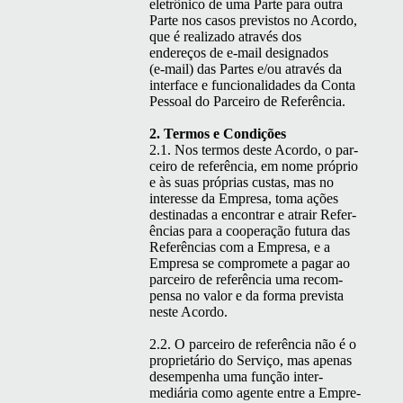
eletrôni­co de uma Parte para out­ra
Parte nos casos pre­vis­tos no Acor­do,
que é real­iza­do através dos
endereços de e‑mail des­ig­na­dos
(e‑mail) das Partes e/ou através da
inter­face e fun­cional­i­dades da Con­ta
Pes­soal do Par­ceiro de Referência.
2. Ter­mos e Condições
2.1. Nos ter­mos deste Acor­do, o par­
ceiro de refer­ên­cia, em nome próprio
e às suas próprias cus­tas, mas no
inter­esse da Empre­sa, toma ações
des­ti­nadas a encon­trar e atrair Refer­
ên­cias para a coop­er­ação futu­ra das
Refer­ên­cias com a Empre­sa, e a
Empre­sa se com­pro­m­ete a pagar ao
par­ceiro de refer­ên­cia uma rec­om­
pen­sa no val­or e da for­ma pre­vista
neste Acordo.
2.2. O par­ceiro de refer­ên­cia não é o
pro­pri­etário do Serviço, mas ape­nas
desem­pen­ha uma função inter­
mediária como agente entre a Empre­