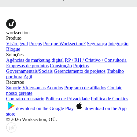
worksection
Produto
Visão geral
Preços
Por que Worksection?
Segurança
Integração
Blogue
Soluções
Agências de marketing digital
RP / RH / Criativo / Consultoria
Empresas de produtos
Construção
Projetos
Governamentais/Sociais
Gerenciamento de projetos
Trabalho
por hora
Ágil
Recursos
Suporte
Vídeo-aulas
Acordos
Programa de afiliados
Contate
nosso gerente
Contrato do usuário
Política de Privacidade
Política de Cookies
download on the
Google Play
download on the
App
store
© 2026 Worksection, OÜ.