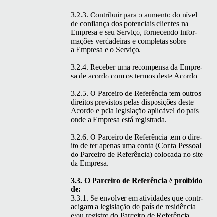
3.2.3. Con­tribuir para o aumen­to do nív­el
de con­fi­ança dos poten­ci­ais clientes na
Empre­sa e seu Serviço, fornecen­do infor­
mações ver­dadeiras e com­ple­tas sobre
a Empre­sa e o Serviço.
3.2.4. Rece­ber uma rec­om­pen­sa da Empre­
sa de acor­do com os ter­mos deste Acordo.
3.2.5. O Par­ceiro de Refer­ên­cia tem out­ros
dire­itos pre­vis­tos pelas dis­posições deste
Acor­do e pela leg­is­lação aplicáv­el do país
onde a Empre­sa está registrada.
3.2.6. O Par­ceiro de Refer­ên­cia tem o dire­
ito de ter ape­nas uma con­ta (Con­ta Pes­soal
do Par­ceiro de Refer­ên­cia) colo­ca­da no site
da Empresa.
3.3. O Par­ceiro de Refer­ên­cia é proibido
de:
3.3.1. Se envolver em ativi­dades que con­tr­
a­digam a leg­is­lação do país de residên­cia
e/ou reg­istro do Par­ceiro de Refer­ên­cia,