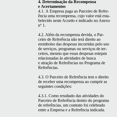
4. Deter­mi­nação da Rec­om­pen­sa
e Acertamentos
4.1. A Empre­sa paga ao Par­ceiro de Refer­
ên­cia uma rec­om­pen­sa, cujo val­or está esta­
b­ele­ci­do neste Acor­do e indi­ca­do no Anexo
nº 1.
4.2. Além da rec­om­pen­sa dev­i­da, o Par­
ceiro de Refer­ên­cia não terá dire­ito ao
reem­bol­so das despe­sas incor­ri­das pelo uso
de serviços, pro­gra­mas ou serviços de ter­
ceiros, mes­mo que essas despe­sas este­jam
rela­cionadas às ativi­dades de bus­ca
e atração de Refer­ên­cias no Pro­gra­ma de
Referências.
4.3. O Par­ceiro de Refer­ên­cia tem o dire­ito
de rece­ber uma rec­om­pen­sa ao cumprir as
seguintes condições:
4.3.1. Como resul­ta­do das ativi­dades do
Par­ceiro de Refer­ên­cia den­tro do pro­gra­ma
de refer­ên­cias, um con­tra­to foi cel­e­bra­do
entre a Empre­sa e a Refer­ên­cia indicada.