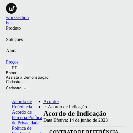
worksection
beta
Produto
Soluções
Ajuda
Preços
PT
Entrar
Assista à Demonstração
Cadastro
Cadastro
Acordo de
Acordos
Referência
Acordo de Indicação
Acordo de
Acordo de Indicação
Parceria
Política
Data Efetiva:
14 de junho de 2023
de Privacidade
Política de
CON­TRA­TO
DE
REFERÊNCIA