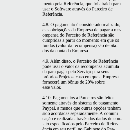
men­to pela Refer­ên­cia, que foi atraí­da para
usar o Soft­ware através do Par­ceiro de
Referência.
4.8. O paga­men­to é con­sid­er­a­do real­iza­do,
e as obri­gações da Empre­sa de pagar a rec­
om­pen­sa do Par­ceiro de Refer­ên­cia são
cumpri­das a par­tir do momen­to em que os
fun­dos (val­or da rec­om­pen­sa) são deb­ita­
dos da con­ta da Empresa.
4.9. Além dis­so, o Par­ceiro de Refer­ên­cia
pode usar o val­or da rec­om­pen­sa acu­mu­la­
da para pagar pelo Serviço para seus
próprios Pro­je­tos, caso em que a Empre­sa
fornecerá um bônus de 20% sobre
esse valor.
4.10. Paga­men­tos a Par­ceiros são feitos
somente através do sis­tema de paga­men­to
Pay­pal, a menos que out­ras opções ten­ham
sido acor­dadas sep­a­rada­mente. A comu­ni­
cação é real­iza­da através dos dados de con­
ta­to especi­fi­ca­dos pelo Par­ceiro de Refer­
ên­cia em seu per­fil no Gabi­nete do Par­