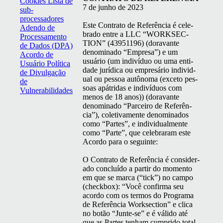
Cookies
Lista de
7 de jun­ho de 2023
sub-
processadores
Este Con­tra­to de Refer­ên­cia é cel­e­
Adendo de
bra­do entre a
LLC
“
WORK­SEC­
Processamento
TION
” (43951196) (dora­vante
de Dados (DPA)
denom­i­na­do
“
Empre­sa”) e um
Acordo de
usuário (um indi­ví­duo ou uma enti­
Usuário
Política
dade jurídi­ca ou empresário indi­vid­
de Divulgação
ual ou pes­soa autôno­ma (exce­to pes­
de
soas apátri­das e indi­ví­du­os com
Vulnerabilidades
menos de 18 anos)) (dora­vante
denom­i­na­do
“
Par­ceiro de Refer­ên­
cia”), cole­ti­va­mente denom­i­na­dos
como
“
Partes”, e indi­vid­ual­mente
como
“
Parte”, que cel­e­braram este
Acor­do para o seguinte:
O Con­tra­to de Refer­ên­cia é con­sid­er­
a­do con­cluí­do a par­tir do momen­to
em que se mar­ca (“tick”) no cam­po
(check­box):
“
Você con­fir­ma seu
acor­do com os ter­mos do Pro­gra­ma
de Refer­ên­cia Work­sec­tion” e cli­ca
no botão
“
Junte-se” e é váli­do até
que as Partes ten­ham cumpri­do total­