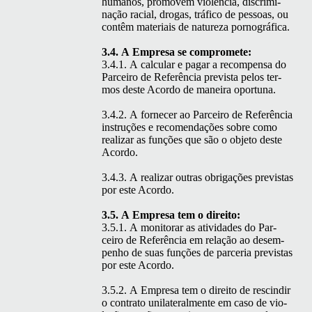
humanos, pro­movem vio­lên­cia, dis­crim­i­
nação racial, dro­gas, trá­fi­co de pes­soas, ou
con­têm mate­ri­ais de natureza pornográfica.
3.4. A Empre­sa se compromete:
3.4.1. A cal­cu­lar e pagar a rec­om­pen­sa do
Par­ceiro de Refer­ên­cia pre­vista pelos ter­
mos deste Acor­do de maneira oportuna.
3.4.2. A fornecer ao Par­ceiro de Refer­ên­cia
instruções e recomen­dações sobre como
realizar as funções que são o obje­to deste
Acordo.
3.4.3. A realizar out­ras obri­gações pre­vis­tas
por este Acordo.
3.5. A Empre­sa tem o direito:
3.5.1. A mon­i­torar as ativi­dades do Par­
ceiro de Refer­ên­cia em relação ao desem­
pen­ho de suas funções de parce­ria pre­vis­tas
por este Acordo.
3.5.2. A Empre­sa tem o dire­ito de rescindir
o con­tra­to uni­lat­eral­mente em caso de vio­