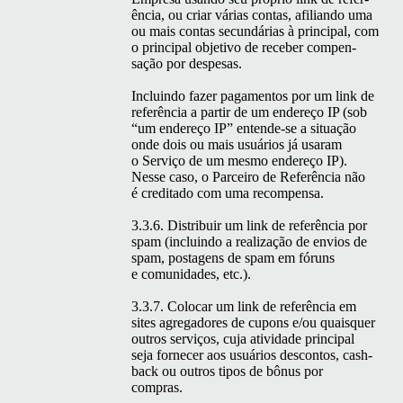
ên­cia, ou cri­ar várias con­tas, afil­ian­do uma
ou mais con­tas secundárias à prin­ci­pal, com
o prin­ci­pal obje­ti­vo de rece­ber com­pen­
sação por despesas.
Incluin­do faz­er paga­men­tos por um link de
refer­ên­cia a par­tir de um endereço
IP
(sob
“
um endereço
IP
” entende-se a situ­ação
onde dois ou mais usuários já usaram
o Serviço de um mes­mo endereço
IP
).
Nesse caso, o Par­ceiro de Refer­ên­cia não
é cred­i­ta­do com uma recompensa.
3.3.6. Dis­tribuir um link de refer­ên­cia por
spam (incluin­do a real­iza­ção de envios de
spam, posta­gens de spam em fóruns
e comu­nidades, etc.).
3.3.7. Colo­car um link de refer­ên­cia em
sites agre­gadores de cupons e/ou quais­quer
out­ros serviços, cuja ativi­dade prin­ci­pal
seja fornecer aos usuários descon­tos, cash­
back ou out­ros tipos de bônus por
compras.