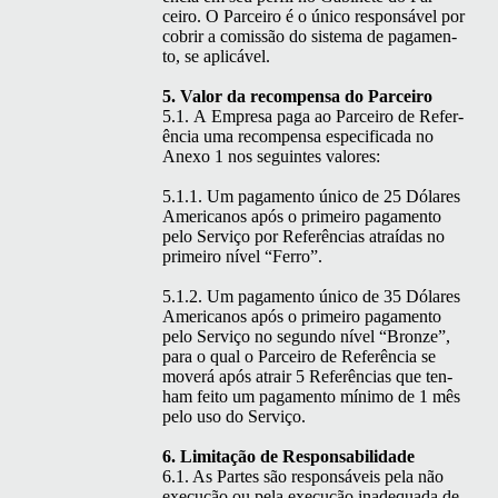
ceiro. O Par­ceiro é o úni­co respon­sáv­el por
cobrir a comis­são do sis­tema de paga­men­
to, se aplicável.
5. Val­or da rec­om­pen­sa do Parceiro
5.1. A Empre­sa paga ao Par­ceiro de Refer­
ên­cia uma rec­om­pen­sa especi­fi­ca­da no
Anexo 1 nos seguintes valores:
5.1.1. Um paga­men­to úni­co de 25 Dólares
Amer­i­canos após o primeiro paga­men­to
pelo Serviço por Refer­ên­cias atraí­das no
primeiro nív­el
“
Fer­ro”.
5.1.2. Um paga­men­to úni­co de 35 Dólares
Amer­i­canos após o primeiro paga­men­to
pelo Serviço no segun­do nív­el
“
Bronze”,
para o qual o Par­ceiro de Refer­ên­cia se
moverá após atrair 5 Refer­ên­cias que ten­
ham feito um paga­men­to mín­i­mo de 1 mês
pelo uso do Serviço.
6. Lim­i­tação de Responsabilidade
6.1. As Partes são respon­sáveis pela não
exe­cução ou pela exe­cução inad­e­qua­da de