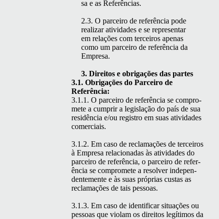
sa e as Referências.
2.3. O par­ceiro de refer­ên­cia pode
realizar ativi­dades e se rep­re­sen­tar
em relações com ter­ceiros ape­nas
como um par­ceiro de refer­ên­cia da
Empresa.
3. Dire­itos e obri­gações das partes
3.1. Obri­gações do Par­ceiro de
Referência:
3.1.1. O par­ceiro de refer­ên­cia se com­pro­
m­ete a cumprir a leg­is­lação do país de sua
residên­cia e/ou reg­istro em suas ativi­dades
comerciais.
3.1.2. Em caso de recla­mações de ter­ceiros
à Empre­sa rela­cionadas às ativi­dades do
par­ceiro de refer­ên­cia, o par­ceiro de refer­
ên­cia se com­pro­m­ete a resolver inde­pen­
den­te­mente e às suas próprias cus­tas as
recla­mações de tais pessoas.
3.1.3. Em caso de iden­ti­ficar situ­ações ou
pes­soas que vio­lam os dire­itos legí­ti­mos da