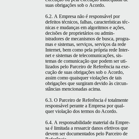
suas obri­gações sob o Acordo.
6.2. A Empre­sa não é respon­sáv­el por
defeitos téc­ni­cos, fal­has, car­ac­terís­ti­cas téc­
ni­cas e mudanças em algo­rit­mos e ações,
decisões de pro­pri­etários ou admin­
istradores de mecan­is­mos de bus­ca, pro­gra­
mas e sis­temas, serviços, serviços da rede
Inter­net, bem como pela própria rede Inter­
net e sis­temas de tele­co­mu­ni­cações, sis­
temas de comu­ni­cação que podem ser uti­
liza­dos pelo Par­ceiro de Refer­ên­cia na exe­
cução de suas obri­gações sob o Acor­do,
assim como quais­quer vio­lações de tais
obri­gações que sur­gi­ram dev­i­do às cir­cun­
stân­cias men­cionadas acima.
6.3. O Par­ceiro de Refer­ên­cia é total­mente
respon­sáv­el per­ante a Empre­sa por qual­
quer vio­lação dos ter­mos do Acordo.
6.4. A respon­s­abil­i­dade mate­r­i­al da Empre­
sa é lim­i­ta­da a ressar­cir danos efe­tivos que
devem ser doc­u­men­ta­dos pelo Par­ceiro de