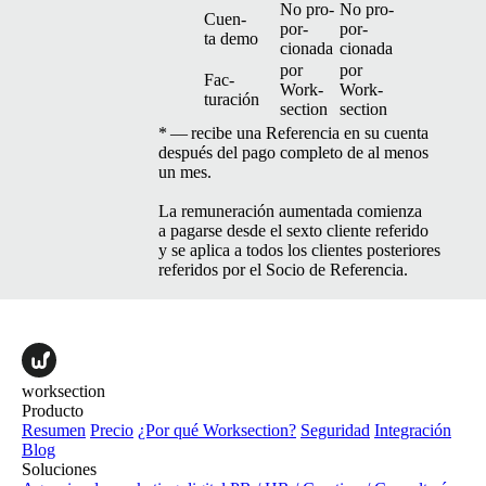
No pro­
No pro­
Cuen­
por­
por­
ta demo
ciona­da
ciona­da
por
por
Fac­
Work­
Work­
turación
sec­tion
sec­tion
* — recibe una Ref­er­en­cia en su cuen­ta
después del pago com­ple­to de al menos
un mes.
La remu­neración aumen­ta­da comien­za
a pagarse des­de el sex­to cliente referi­do
y se apli­ca a todos los clientes pos­te­ri­ores
referi­dos por el Socio de Referencia.
worksection
Producto
Resumen
Precio
¿Por qué Worksection?
Seguridad
Integración
Blog
Soluciones