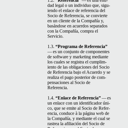
1.2.
“
Ref­er­en­cia”
— es una enti­
dad legal o un indi­vid­uo que, sigu­
ien­do el enlace de ref­er­en­cia del
Socio de Ref­er­en­cia, se con­vierte
en un cliente de la Com­pañía y,
basán­dose en acuer­dos sep­a­ra­dos
con la Com­pañía, com­pra el
Servicio.
1.3.
“
Pro­gra­ma de Ref­er­en­cia”
— es un con­jun­to de com­po­nentes
de soft­ware y mar­ket­ing medi­ante
los cuales se reg­is­tra el cumplim­
ien­to de las obliga­ciones del Socio
de Ref­er­en­cia bajo el Acuer­do y se
real­iza el pago pos­te­ri­or de com­
pen­sa­ciones al Socio de
Referencia.
1.4.
“
Enlace de Ref­er­en­cia”
— es
un enlace con un iden­ti­fi­cador úni­
co, que se emite al Socio de Ref­er­
en­cia, con­duce à la pági­na web de
la Com­pañía, y medi­ante el cual se
ras­trea la afil­iación del Socio de