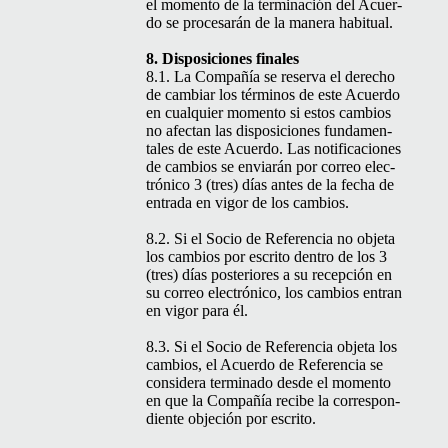
el momen­to de la ter­mi­nación del Acuer­
do se proce­sarán de la man­era habitual.
8. Dis­posi­ciones finales
8.1. La Com­pañía se reser­va el dere­cho
de cam­biar los tér­mi­nos de este Acuer­do
en cualquier momen­to si estos cam­bios
no afectan las dis­posi­ciones fun­da­men­
tales de este Acuer­do. Las noti­fi­ca­ciones
de cam­bios se enviarán por correo elec­
tróni­co 3 (tres) días antes de la fecha de
entra­da en vig­or de los cambios.
8.2. Si el Socio de Ref­er­en­cia no obje­ta
los cam­bios por escrito den­tro de los 3
(tres) días pos­te­ri­ores a su recep­ción en
su correo elec­tróni­co, los cam­bios entran
en vig­or para él.
8.3. Si el Socio de Ref­er­en­cia obje­ta los
cam­bios, el Acuer­do de Ref­er­en­cia se
con­sid­era ter­mi­na­do des­de el momen­to
en que la Com­pañía recibe la cor­re­spon­
di­ente obje­ción por escrito.