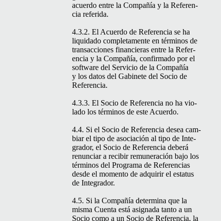
acuer­do entre la Com­pañía y la Ref­er­en­
cia referida.
4.3.2. El Acuer­do de Ref­er­en­cia se ha
liq­uida­do com­ple­ta­mente en tér­mi­nos de
transac­ciones financieras entre la Ref­er­
en­cia y la Com­pañía, con­fir­ma­do por el
soft­ware del Ser­vi­cio de la Com­pañía
y los datos del Gabi­nete del Socio de
Referencia.
4.3.3. El Socio de Ref­er­en­cia no ha vio­
la­do los tér­mi­nos de este Acuerdo.
4.4. Si el Socio de Ref­er­en­cia desea cam­
biar el tipo de aso­ciación al tipo de Inte­
grador, el Socio de Ref­er­en­cia deberá
renun­ciar a recibir remu­neración bajo los
tér­mi­nos del Pro­gra­ma de Ref­er­en­cias
des­de el momen­to de adquirir el esta­tus
de Integrador.
4.5. Si la Com­pañía deter­mi­na que la
mis­ma Cuen­ta está asig­na­da tan­to a un
Socio como a un Socio de Ref­er­en­cia, la