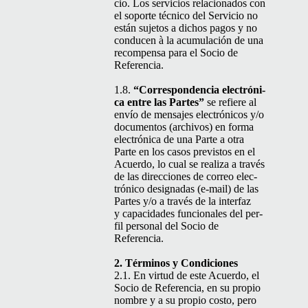
cio. Los ser­vi­cios rela­ciona­dos con
el soporte téc­ni­co del Ser­vi­cio no
están suje­tos a dichos pagos y no
con­ducen à la acu­mu­lación de una
rec­om­pen­sa para el Socio de
Referencia.
1.8.
“
Cor­re­spon­den­cia elec­tróni­
ca entre las Partes”
se refiere al
envío de men­sajes elec­tróni­cos y/o
doc­u­men­tos (archivos) en for­ma
elec­tróni­ca de una Parte a otra
Parte en los casos pre­vis­tos en el
Acuer­do, lo cual se real­iza a través
de las direc­ciones de correo elec­
tróni­co des­ig­nadas (e‑mail) de las
Partes y/o a través de la inter­faz
y capaci­dades fun­cionales del per­
fil per­son­al del Socio de
Referencia.
2. Tér­mi­nos y Condiciones
2.1. En vir­tud de este Acuer­do, el
Socio de Ref­er­en­cia, en su pro­pio
nom­bre y a su pro­pio cos­to, pero