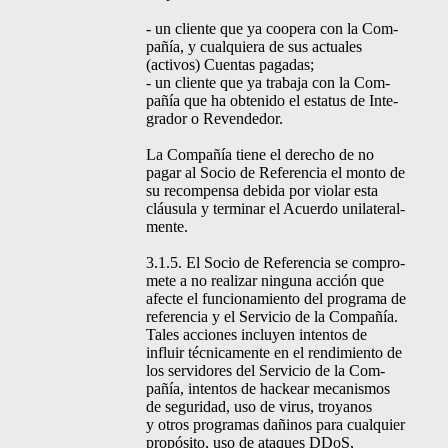
- un cliente que ya coopera con la Com­
pañía, y cualquiera de sus actuales
(activos) Cuen­tas pagadas;
- un cliente que ya tra­ba­ja con la Com­
pañía que ha obtenido el esta­tus de Inte­
grador o Revendedor.
La Com­pañía tiene el dere­cho de no
pagar al Socio de Ref­er­en­cia el mon­to de
su rec­om­pen­sa debi­da por vio­lar esta
cláusu­la y ter­mi­nar el Acuer­do uni­lat­eral­
mente.
3.1.5. El Socio de Ref­er­en­cia se com­pro­
m­ete a no realizar ningu­na acción que
afecte el fun­cionamien­to del pro­gra­ma de
ref­er­en­cia y el Ser­vi­cio de la Com­pañía.
Tales acciones incluyen inten­tos de
influir téc­ni­ca­mente en el rendimien­to de
los servi­dores del Ser­vi­cio de la Com­
pañía, inten­tos de hack­ear mecan­is­mos
de seguri­dad, uso de virus, troy­anos
y otros pro­gra­mas dañi­nos para cualquier
propósi­to, uso de ataques DDoS,