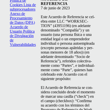
Política de
REFERENCIA
Cookies
Lista de
7 de junio de 2023
subprocesadores
Anexo de
Este Acuer­do de Ref­er­en­cia se cel­
Procesamiento
e­bra entre
LLC
“
WORK­SEC­
de Datos (DPA)
TION
” (43951196) (en ade­lante
Acuerdo de
denom­i­na­do
“
Com­pañía”) y un
Usuario
Política
usuario (una per­sona físi­ca o una
de Divulgación
enti­dad legal o un emprende­dor
de
indi­vid­ual o per­sona autoem­plea­da
Vulnerabilidades
(excep­to per­sonas apátri­das y per­
sonas menores de 18 años)) (en
ade­lante denom­i­na­do
“
Socio de
Ref­er­en­cia”), referi­dos colec­ti­va­
mente como
“
Partes”, e indi­vid­ual­
mente como
“
Parte”, quienes han
cel­e­bra­do este Acuer­do con el
sigu­iente propósito:
El Acuer­do de Ref­er­en­cia se con­
sid­era con­clu­i­do des­de el momen­to
de mar­car una casil­la (“check”) en
el cam­po (check­box):
“
Con­fir­ma
su acuer­do con los tér­mi­nos del
Pro­gra­ma de Ref­er­en­cia de Work­