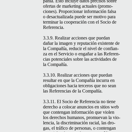
pañía. Esto incluye datos pre­cisos sobre
ofer­tas de mar­ket­ing actuales (pro­mo­
ciones). Pro­por­cionar infor­ma­ción fal­sa
o desac­tu­al­iza­da puede ser moti­vo para
ter­mi­nar la coop­eración con el Socio de
Referencia.
3.3.9. Realizar acciones que puedan
dañar la ima­gen y rep­utación exis­tente de
la Com­pañía, reducir el niv­el de con­fi­an­
za en el Ser­vi­cio o engañar a las Ref­er­en­
cias poten­ciales sobre las activi­dades de
la Compañía.
3.3.10. Realizar acciones que puedan
resul­tar en que la Com­pañía incur­ra en
obliga­ciones hacia ter­ceros que no sean
las Ref­er­en­cias de la Compañía.
3.3.11. El Socio de Ref­er­en­cia no tiene
dere­cho a colo­car anun­cios en sitios web
que con­tengan infor­ma­ción que violen
los dere­chos humanos, pro­mue­van la vio­
len­cia, la dis­crim­i­nación racial, las dro­
gas, el trá­fi­co de per­sonas, o con­tengan