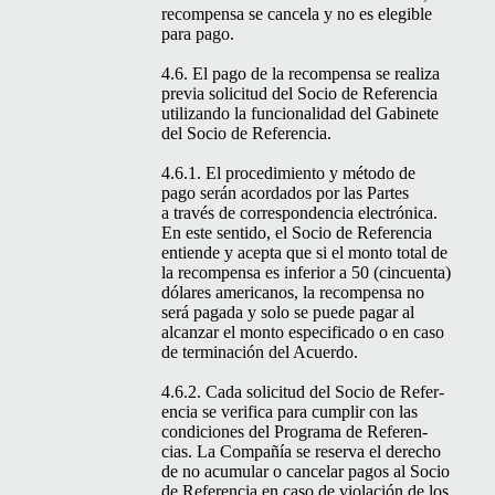
rec­om­pen­sa se can­cela y no es eleg­i­ble
para pago.
4.6. El pago de la rec­om­pen­sa se real­iza
pre­via solic­i­tud del Socio de Ref­er­en­cia
uti­lizan­do la fun­cional­i­dad del Gabi­nete
del Socio de Referencia.
4.6.1. El pro­ced­imien­to y méto­do de
pago serán acor­da­dos por las Partes
a través de cor­re­spon­den­cia elec­tróni­ca.
En este sen­ti­do, el Socio de Ref­er­en­cia
entiende y acep­ta que si el mon­to total de
la rec­om­pen­sa es infe­ri­or a 50 (cin­cuen­ta)
dólares amer­i­canos, la rec­om­pen­sa no
será paga­da y solo se puede pagar al
alcan­zar el mon­to especi­fi­ca­do o en caso
de ter­mi­nación del Acuerdo.
4.6.2. Cada solic­i­tud del Socio de Ref­er­
en­cia se ver­i­fi­ca para cumplir con las
condi­ciones del Pro­gra­ma de Ref­er­en­
cias. La Com­pañía se reser­va el dere­cho
de no acu­mu­lar o can­ce­lar pagos al Socio
de Ref­er­en­cia en caso de vio­lación de los