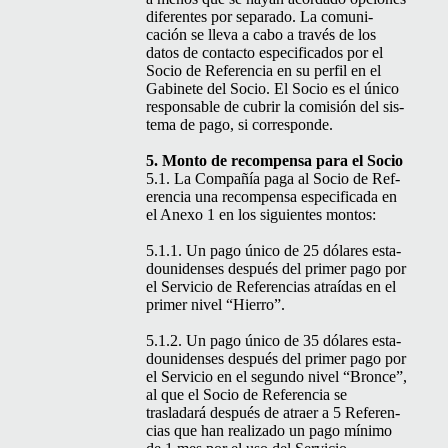
difer­entes por sep­a­ra­do. La comu­ni­
cación se lle­va a cabo a través de los
datos de con­tac­to especi­fi­ca­dos por el
Socio de Ref­er­en­cia en su per­fil en el
Gabi­nete del Socio. El Socio es el úni­co
respon­s­able de cubrir la comisión del sis­
tema de pago, si corresponde.
5. Mon­to de rec­om­pen­sa para el Socio
5.1. La Com­pañía paga al Socio de Ref­
er­en­cia una rec­om­pen­sa especi­fi­ca­da en
el Anexo 1 en los sigu­ientes montos:
5.1.1. Un pago úni­co de 25 dólares esta­
dounidens­es después del primer pago por
el Ser­vi­cio de Ref­er­en­cias atraí­das en el
primer niv­el
“
Hier­ro”.
5.1.2. Un pago úni­co de 35 dólares esta­
dounidens­es después del primer pago por
el Ser­vi­cio en el segun­do niv­el
“
Bronce”,
al que el Socio de Ref­er­en­cia se
trasladará después de atraer a 5 Ref­er­en­
cias que han real­iza­do un pago mín­i­mo