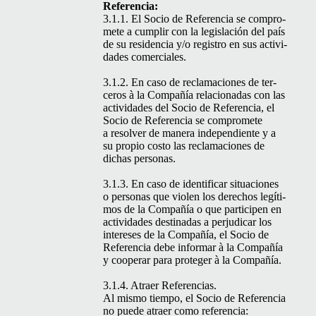
Referencia:
3.1.1. El Socio de Ref­er­en­cia se com­pro­
m­ete a cumplir con la leg­is­lación del país
de su res­i­den­cia y/o reg­istro en sus activi­
dades comerciales.
3.1.2. En caso de recla­ma­ciones de ter­
ceros à la Com­pañía rela­cionadas con las
activi­dades del Socio de Ref­er­en­cia, el
Socio de Ref­er­en­cia se com­pro­m­ete
a resolver de man­era inde­pen­di­ente y a
su pro­pio cos­to las recla­ma­ciones de
dichas personas.
3.1.3. En caso de iden­ti­ficar situa­ciones
o per­sonas que violen los dere­chos legí­ti­
mos de la Com­pañía o que par­ticipen en
activi­dades des­ti­nadas a per­ju­dicar los
intere­ses de la Com­pañía, el Socio de
Ref­er­en­cia debe infor­mar à la Com­pañía
y coop­er­ar para pro­te­ger à la Compañía.
3.1.4. Atraer Ref­er­en­cias.
Al mis­mo tiem­po, el Socio de Ref­er­en­cia
no puede atraer como referencia: