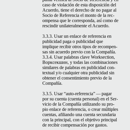
caso de vio­lación de esta dis­posi­ción del
Acuer­do, tiene el dere­cho de no pagar al
Socio de Ref­er­en­cia el mon­to de la rec­
om­pen­sa que le cor­re­spon­da, así como de
rescindir uni­lat­eral­mente el Acuerdo.
3.3.3. Usar un enlace de ref­er­en­cia en
pub­li­ci­dad paga o pub­li­ci­dad que
implique recibir otros tipos de rec­om­pen­
sas sin acuer­do pre­vio con la Compañía.
3.3.4. Usar pal­abras clave Work­sec­tion,
Ворксекшин, y todas las com­bi­na­ciones
sim­i­lares de pal­abras en pub­li­ci­dad con­
tex­tu­al y/o cualquier otra pub­li­ci­dad sin
obten­er el con­sen­timien­to pre­vio de la
Compañía.
3.3.5. Usar
“
auto-ref­er­en­cia” — pagar
por su cuen­ta (cuen­ta per­son­al) en el Ser­
vi­cio de la Com­pañía uti­lizan­do su pro­
pio enlace de ref­er­en­cia, o crear múlti­ples
cuen­tas, afil­ian­do una cuen­ta secun­daria
con la prin­ci­pal, con el obje­ti­vo prin­ci­pal
de recibir com­pen­sación por gastos.