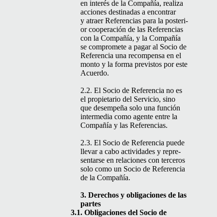
en interés de la Com­pañía, real­iza
acciones des­ti­nadas a encon­trar
y atraer Ref­er­en­cias para la pos­te­ri­
or coop­eración de las Ref­er­en­cias
con la Com­pañía, y la Com­pañía
se com­pro­m­ete a pagar al Socio de
Ref­er­en­cia una rec­om­pen­sa en el
mon­to y la for­ma pre­vis­tos por este
Acuerdo.
2.2. El Socio de Ref­er­en­cia no es
el propi­etario del Ser­vi­cio, sino
que desem­peña solo una fun­ción
inter­me­dia como agente entre la
Com­pañía y las Referencias.
2.3. El Socio de Ref­er­en­cia puede
lle­var a cabo activi­dades y rep­re­
sen­tarse en rela­ciones con ter­ceros
solo como un Socio de Ref­er­en­cia
de la Compañía.
3. Dere­chos y obliga­ciones de las
partes
3.1. Obliga­ciones del Socio de