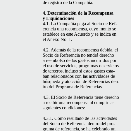
de reg­istro de la Compañía.
4. Deter­mi­nación de la Rec­om­pen­sa
y Liquidaciones
4.1. La Com­pañía paga al Socio de Ref­
er­en­cia una rec­om­pen­sa, cuyo mon­to se
establece en este Acuer­do y se indi­ca en
el Anexo No. 1.
4.2. Además de la rec­om­pen­sa debi­da, el
Socio de Ref­er­en­cia no ten­drá dere­cho
a reem­bol­so de los gas­tos incur­ri­dos por
el uso de ser­vi­cios, pro­gra­mas o ser­vi­cios
de ter­ceros, inclu­so si estos gas­tos esta­
ban rela­ciona­dos con las activi­dades de
búsque­da y atrac­ción de Ref­er­en­cias den­
tro del Pro­gra­ma de Referencias.
4.3. El Socio de Ref­er­en­cia tiene dere­cho
a recibir una rec­om­pen­sa al cumplir las
sigu­ientes condiciones:
4.3.1. Como resul­ta­do de las activi­dades
del Socio de Ref­er­en­cia den­tro del pro­
gra­ma de ref­er­en­cia, se ha cel­e­bra­do un