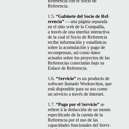
Ref­er­en­cia con el Socio de
Referencia.
1.5.
“
Gabi­nete del Socio de Ref­
er­en­cia”
— una pági­na sep­a­ra­da
en el sitio web de la Com­pañía,
a través de una inter­faz inter­ac­ti­va
de la cual el Socio de Ref­er­en­cia
recibe infor­ma­ción y estadís­ti­cas
sobre la acu­mu­lación y pago de
rec­om­pen­sas, así como datos
actuales sobre los proyec­tos de las
Ref­er­en­cias conec­tadas bajo su
Enlace de Referencia.
1.6.
“
Ser­vi­cio”
es un pro­duc­to de
soft­ware lla­ma­do Work­sec­tion, que
está disponible para su uso como
un ser­vi­cio a través de Internet.
1.7.
“
Pago por el Ser­vi­cio”
se
refiere à la deduc­ción de un mon­to
especi­fi­ca­do de la cuen­ta de la
Ref­er­en­cia por el uso de las
capaci­dades fun­cionales del Ser­vi­