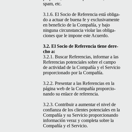
spam, etc.
3.1.6. El Socio de Ref­er­en­cia está oblig­a­
do a actu­ar de bue­na fe y exclu­si­va­mente
en ben­efi­cio de la Com­pañía, y bajo
ningu­na cir­cun­stan­cia vio­lar las obliga­
ciones que le impone este Acuerdo.
3.2. El Socio de Ref­er­en­cia tiene dere­
cho a:
3.2.1. Bus­car Ref­er­en­cias, infor­mar a las
Ref­er­en­cias poten­ciales sobre el cam­po
de activi­dad de la Com­pañía y el Ser­vi­cio
pro­por­ciona­do por la Compañía.
3.2.2. Pre­sen­tar a las Ref­er­en­cias en la
pági­na web de la Com­pañía pro­por­cio­
nan­do su enlace de referencia.
3.2.3. Con­tribuir a aumen­tar el niv­el de
con­fi­an­za de los clientes poten­ciales en la
Com­pañía y su Ser­vi­cio pro­por­cio­nan­do
infor­ma­ción ver­az y com­ple­ta sobre la
Com­pañía y el Servicio.