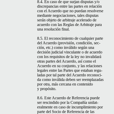
8.4. En caso de que sur­jan dis­putas y/o
dis­crep­an­cias entre las partes en relación
con el Acuer­do que no puedan resol­verse
medi­ante nego­cia­ciones, tales dis­putas
serán obje­to de arbi­tra­je acel­er­a­do de
acuer­do con las Reglas de Arbi­tra­je para
una res­olu­ción final.
8.5. El reconocimien­to de cualquier parte
del Acuer­do (pro­visión, condi­ción, sec­
ción, etc.) como inváli­do según una
decisión judi­cial vin­cu­lante o de acuer­do
con los req­ui­si­tos de la ley no inval­i­dará
otras partes del Acuer­do, así como el
Acuer­do en su con­jun­to, y las rela­ciones
legales entre las Partes que esta­ban reg­u­
ladas por tal parte del Acuer­do recono­ci­
da como invál­i­da deben ser reem­plazadas
por otra, más cer­cana en con­tenido
y propósito.
8.6. Este Acuer­do de Ref­er­en­cia puede
ser rescindi­do por la Com­pañía uni­lat­
eral­mente en caso de incumplim­ien­to por
parte del Socio de Ref­er­en­cia de las