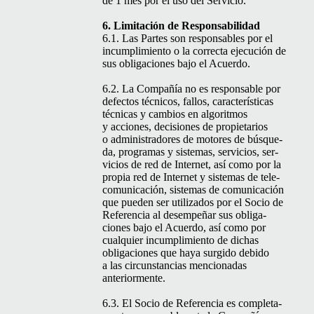
de 1 mes por el uso del Servicio.
6. Lim­itación de Responsabilidad
6.1. Las Partes son respon­s­ables por el
incumplim­ien­to o la cor­rec­ta eje­cu­ción de
sus obliga­ciones bajo el Acuerdo.
6.2. La Com­pañía no es respon­s­able por
defec­tos téc­ni­cos, fal­los, car­ac­terís­ti­cas
téc­ni­cas y cam­bios en algo­rit­mos
y acciones, deci­siones de propi­etar­ios
o admin­istradores de motores de búsque­
da, pro­gra­mas y sis­temas, ser­vi­cios, ser­
vi­cios de red de Inter­net, así como por la
propia red de Inter­net y sis­temas de tele­
co­mu­ni­cación, sis­temas de comu­ni­cación
que pueden ser uti­liza­dos por el Socio de
Ref­er­en­cia al desem­peñar sus obliga­
ciones bajo el Acuer­do, así como por
cualquier incumplim­ien­to de dichas
obliga­ciones que haya surgi­do debido
a las cir­cun­stan­cias men­cionadas
anteriormente.
6.3. El Socio de Ref­er­en­cia es com­ple­ta­