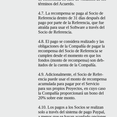
tér­mi­nos del Acuerdo.
4.7. La rec­om­pen­sa se paga al Socio de
Ref­er­en­cia den­tro de 31 días después del
pago por parte de la Ref­er­en­cia, que fue
atraí­da para usar el Soft­ware a través del
Socio de Referencia.
4.8. El pago se con­sid­era real­iza­do y las
obliga­ciones de la Com­pañía de pagar la
rec­om­pen­sa del Socio de Ref­er­en­cia se
cumplen des­de el momen­to en que los
fon­dos (mon­to de rec­om­pen­sa) son deb­
ita­dos de la cuen­ta de la Compañía.
4.9. Adi­cional­mente, el Socio de Ref­er­
en­cia puede usar el mon­to de rec­om­pen­sa
acu­mu­la­da para pagar por el Ser­vi­cio
para sus pro­pios Proyec­tos, en cuyo caso
la Com­pañía pro­por­cionará un bono del
20% sobre este monto.
4.10. Los pagos a los Socios se real­izan
solo a través del sis­tema de pago Pay­pal,
a menos que se hayan acor­da­do opciones