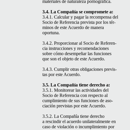
mate­ri­ales de nat­u­raleza pornográfica.
3.4. La Com­pañía se com­pro­m­ete a:
3.4.1. Cal­cu­lar y pagar la rec­om­pen­sa del
Socio de Ref­er­en­cia pre­vista por los tér­
mi­nos de este Acuer­do de man­era
oportuna.
3.4.2. Pro­por­cionar al Socio de Ref­er­en­
cia instruc­ciones y recomen­da­ciones
sobre cómo desem­peñar las fun­ciones
que son el obje­to de este Acuerdo.
3.4.3. Cumplir otras obliga­ciones pre­vis­
tas por este Acuerdo.
3.5. La Com­pañía tiene dere­cho a:
3.5.1. Mon­i­tore­ar las activi­dades del
Socio de Ref­er­en­cia con respec­to al
cumplim­ien­to de sus fun­ciones de aso­
ciación pre­vis­tas por este Acuerdo.
3.5.2. La Com­pañía tiene dere­cho
a rescindir el acuer­do uni­lat­eral­mente en
caso de vio­lación o incumplim­ien­to por