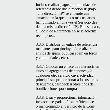
Inclu­so realizar pagos por un enlace de
ref­er­en­cia des­de una direc­ción
IP
(bajo
“
una direc­ción
IP
” se entiende una
situación en la que dos o más usuar­ios
han uti­liza­do algu­na vez el Ser­vi­cio des­
de una mis­ma direc­ción
IP
). En este caso,
al Socio de Ref­er­en­cia no se le acred­i­ta
recompensa.
3.3.6. Dis­tribuir un enlace de ref­er­en­cia
medi­ante spam (incluyen­do realizar
envíos de spam, pub­licar spam en foros
y comu­nidades, etc.).
3.3.7. Colo­car un enlace de ref­er­en­cia en
sitios de agre­gadores de cupones y/o
cualquier otro ser­vi­cio cuya activi­dad
prin­ci­pal sea pro­por­cionar a los usuar­ios
des­cuen­tos, cash­back u otros tipos de
bonifi­ca­ciones por compras.
3.3.8. Usar y pro­por­cionar infor­ma­ción
inex­ac­ta, ses­ga­da o fal­sa, refir­ién­dose
o men­cio­nan­do el Ser­vi­cio de la Com­