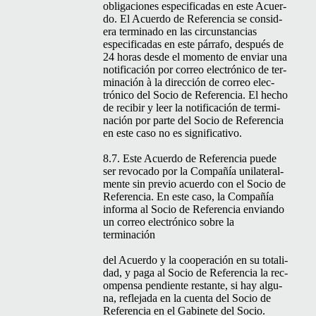
obliga­ciones especi­fi­cadas en este Acuer­
do. El Acuer­do de Ref­er­en­cia se con­sid­
era ter­mi­na­do en las cir­cun­stan­cias
especi­fi­cadas en este pár­rafo, después de
24 horas des­de el momen­to de enviar una
noti­fi­cación por correo elec­tróni­co de ter­
mi­nación à la direc­ción de correo elec­
tróni­co del Socio de Ref­er­en­cia. El hecho
de recibir y leer la noti­fi­cación de ter­mi­
nación por parte del Socio de Ref­er­en­cia
en este caso no es significativo.
8.7. Este Acuer­do de Ref­er­en­cia puede
ser revo­ca­do por la Com­pañía uni­lat­eral­
mente sin pre­vio acuer­do con el Socio de
Ref­er­en­cia. En este caso, la Com­pañía
infor­ma al Socio de Ref­er­en­cia envian­do
un correo elec­tróni­co sobre la
terminación
del Acuer­do y la coop­eración en su total­i­
dad, y paga al Socio de Ref­er­en­cia la rec­
om­pen­sa pen­di­ente restante, si hay algu­
na, refle­ja­da en la cuen­ta del Socio de
Ref­er­en­cia en el Gabi­nete del Socio.