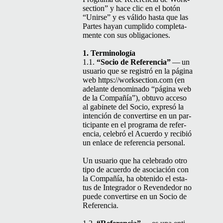
sec­tion” y hace clic en el botón
“
Unirse” y es váli­do has­ta que las
Partes hayan cumpli­do com­ple­ta­
mente con sus obligaciones.
1. Ter­mi­nología
1.1.
“
Socio de Ref­er­en­cia”
— un
usuario que se reg­istró en la pági­na
web https://worksection.com (en
ade­lante denom­i­na­do
“
pági­na web
de la Com­pañía”), obtu­vo acce­so
al gabi­nete del Socio, expresó la
inten­ción de con­ver­tirse en un par­
tic­i­pante en el pro­gra­ma de ref­er­
en­cia, cele­bró el Acuer­do y recibió
un enlace de ref­er­en­cia personal.
Un usuario que ha cel­e­bra­do otro
tipo de acuer­do de aso­ciación con
la Com­pañía, ha obtenido el esta­
tus de Inte­grador o Revende­dor no
puede con­ver­tirse en un Socio de
Referencia.