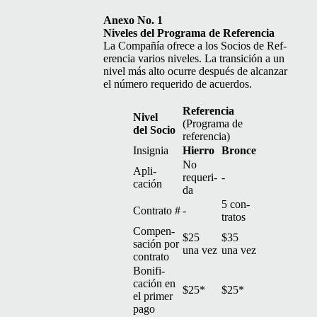
Anexo No. 1
Nive­les del Pro­gra­ma de Referencia
La Com­pañía ofrece a los Socios de Ref­
er­en­cia var­ios nive­les. La tran­si­ción a un
niv­el más alto ocurre después de alcan­zar
el número requeri­do de acuerdos.
Ref­er­en­cia
Niv­el
(Pro­gra­ma de
del Socio
referencia)
Insignia
Hier­ro
Bronce
No
Apli­
requeri­
-
cación
da
5 con­
Con­tra­to #
-
tratos
Com­pen­
$25
$35
sación por
una vez
una vez
contrato
Bonifi­
cación en
$25*
$25*
el primer
pago