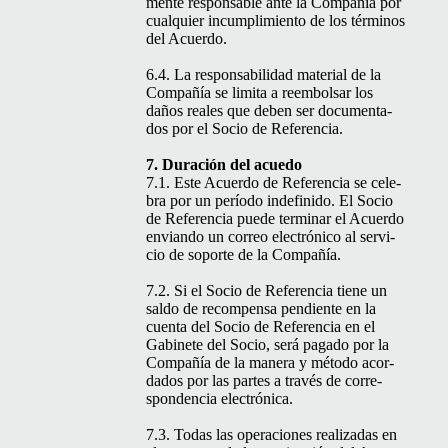
mente respon­s­able ante la Com­pañía por
cualquier incumplim­ien­to de los tér­mi­nos
del Acuerdo.
6.4. La respon­s­abil­i­dad mate­r­i­al de la
Com­pañía se limi­ta a reem­bol­sar los
daños reales que deben ser doc­u­men­ta­
dos por el Socio de Referencia.
7. Duración del acuedo
7.1. Este Acuer­do de Ref­er­en­cia se cel­e­
bra por un perío­do indefinido. El Socio
de Ref­er­en­cia puede ter­mi­nar el Acuer­do
envian­do un correo elec­tróni­co al ser­vi­
cio de soporte de la Compañía.
7.2. Si el Socio de Ref­er­en­cia tiene un
sal­do de rec­om­pen­sa pen­di­ente en la
cuen­ta del Socio de Ref­er­en­cia en el
Gabi­nete del Socio, será paga­do por la
Com­pañía de la man­era y méto­do acor­
da­dos por las partes a través de cor­re­
spon­den­cia electrónica.
7.3. Todas las opera­ciones real­izadas en