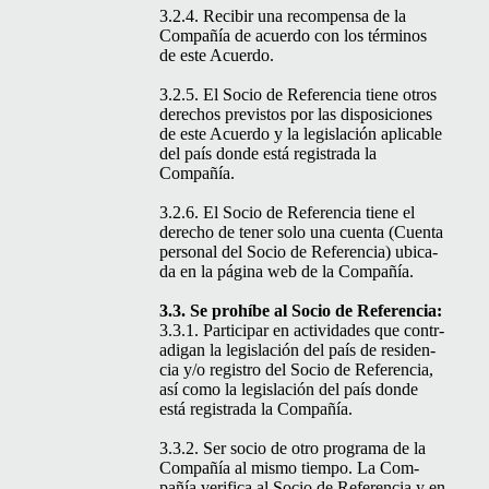
3.2.4. Recibir una rec­om­pen­sa de la
Com­pañía de acuer­do con los tér­mi­nos
de este Acuerdo.
3.2.5. El Socio de Ref­er­en­cia tiene otros
dere­chos pre­vis­tos por las dis­posi­ciones
de este Acuer­do y la leg­is­lación aplic­a­ble
del país donde está reg­istra­da la
Compañía.
3.2.6. El Socio de Ref­er­en­cia tiene el
dere­cho de ten­er solo una cuen­ta (Cuen­ta
per­son­al del Socio de Ref­er­en­cia) ubi­ca­
da en la pági­na web de la Compañía.
3.3. Se pro­híbe al Socio de Referencia:
3.3.1. Par­tic­i­par en activi­dades que con­tr­
a­di­gan la leg­is­lación del país de res­i­den­
cia y/o reg­istro del Socio de Ref­er­en­cia,
así como la leg­is­lación del país donde
está reg­istra­da la Compañía.
3.3.2. Ser socio de otro pro­gra­ma de la
Com­pañía al mis­mo tiem­po. La Com­
pañía ver­i­fi­ca al Socio de Ref­er­en­cia y en