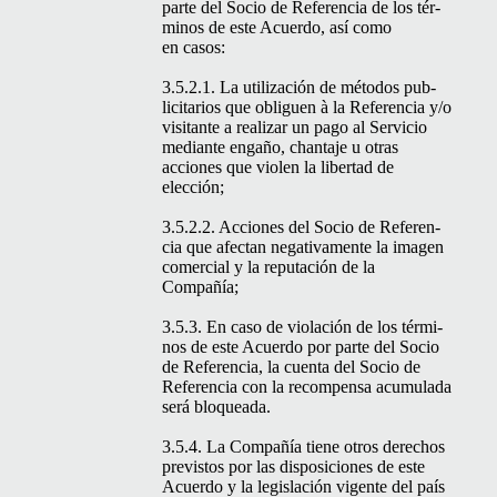
parte del Socio de Ref­er­en­cia de los tér­
mi­nos de este Acuer­do, así como
en casos:
3.5.2.1. La uti­lización de méto­dos pub­
lic­i­tar­ios que oblig­uen à la Ref­er­en­cia y/o
vis­i­tante a realizar un pago al Ser­vi­cio
medi­ante engaño, chan­ta­je u otras
acciones que violen la lib­er­tad de
elección;
3.5.2.2. Acciones del Socio de Ref­er­en­
cia que afectan neg­a­ti­va­mente la ima­gen
com­er­cial y la rep­utación de la
Compañía;
3.5.3. En caso de vio­lación de los tér­mi­
nos de este Acuer­do por parte del Socio
de Ref­er­en­cia, la cuen­ta del Socio de
Ref­er­en­cia con la rec­om­pen­sa acu­mu­la­da
será bloqueada.
3.5.4. La Com­pañía tiene otros dere­chos
pre­vis­tos por las dis­posi­ciones de este
Acuer­do y la leg­is­lación vigente del país