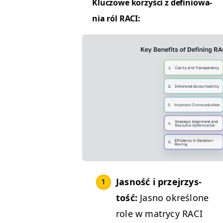
Kluc­zowe korzyś­ci z defin­iowa­
nia ról
RACI
:
Jas­ność i prze­jrzys­
tość:
Jas­no określone
role w matrycy
RACI