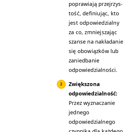
popraw­ia­ją prze­jrzys­
tość, defini­u­jąc, kto
jest odpowiedzial­ny
za co, zmniejsza­jąc
szanse na nakładanie
się obow­iązków lub
zanied­ban­ie
odpowiedzialności.
Zwięk­szona
odpowiedzial­ność:
Przez wyz­naczanie
jed­nego
odpowiedzial­nego
czyn­ni­ka dla każdego