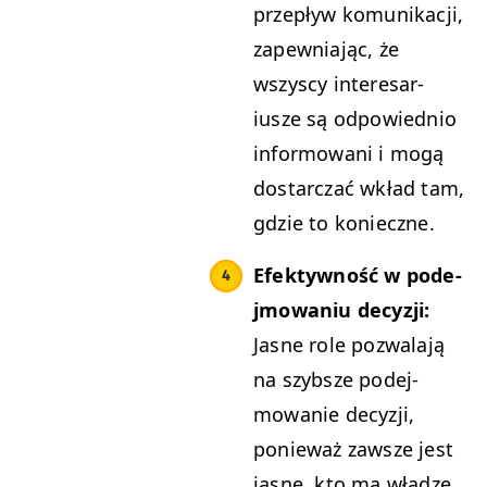
przepływ komu­nikacji,
zapew­ni­a­jąc, że
wszyscy intere­sar­
iusze są odpowied­nio
infor­mowani i mogą
dostar­czać wkład tam,
gdzie to konieczne.
Efek­ty­wność w pode­
j­mowa­niu decyzji:
Jasne role pozwala­ją
na szyb­sze pode­j­
mowanie decyzji,
ponieważ zawsze jest
jasne, kto ma władzę