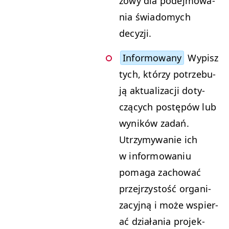
zowy dla pode­j­mowa­
nia świadomych
decyzji.
Infor­mowany
Wyp­isz
tych, którzy potrze­bu­
ją aktu­al­iza­cji doty­
czą­cych postępów lub
wyników zadań.
Utrzymy­wanie ich
w infor­mowa­niu
poma­ga zachować
prze­jrzys­tość orga­ni­
za­cyjną i może wspier­
ać dzi­ała­nia pro­jek­