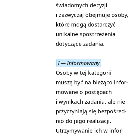
świadomych decyzji
i zazwyczaj obe­j­mu­je oso­by,
które mogą dostar­czyć
unikalne spostrzeże­nia
doty­czące zadania.
I — Informowany
Oso­by w tej kat­e­gorii
muszą być na bieżą­co infor­
mowane o postę­pach
i wynikach zada­nia, ale nie
przy­czy­ni­a­ją się bezpośred­
nio do jego real­iza­cji.
Utrzymy­wanie ich w infor­