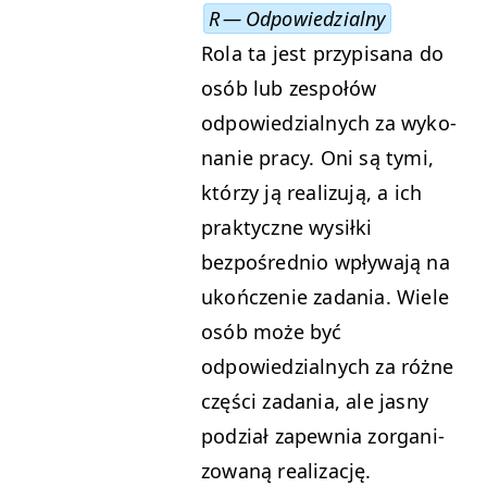
R — Odpowiedzialny
Rola ta jest przyp­isana do
osób lub zespołów
odpowiedzial­nych za wyko­
nanie pra­cy. Oni są tymi,
którzy ją real­izu­ją, a ich
prak­ty­czne wysił­ki
bezpośred­nio wpły­wa­ją na
ukończe­nie zada­nia. Wiele
osób może być
odpowiedzial­nych za różne
częś­ci zada­nia, ale jas­ny
podzi­ał zapew­nia zor­ga­ni­
zowaną realizację.