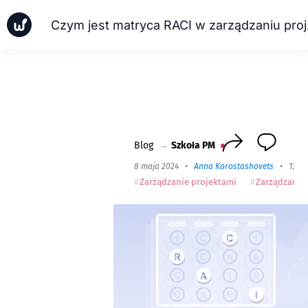
Czym j
Wiadomości
Przypadki biznesowe
Szkoła PM
Worksection Next
Blog
→
Szkoła PM
8 maja 2024
•
Anna Korostashovets
•
13 m
Zarządzanie projektami
Zarządzanie