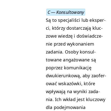
C — Konsultowany
Są to spec­jal­iś­ci lub eksper­
ci, którzy dostar­cza­ją kluc­
zowe wiedzę i doświad­cze­
nie przed wyko­naniem
zada­nia. Oso­by kon­sul­
towane angażowane są
poprzez komu­nikację
dwukierunk­ową, aby zaofer­
ować wskazów­ki, które
wpły­wa­ją na wyni­ki zada­
nia. Ich wkład jest kluc­zowy
dla pode­j­mowa­nia