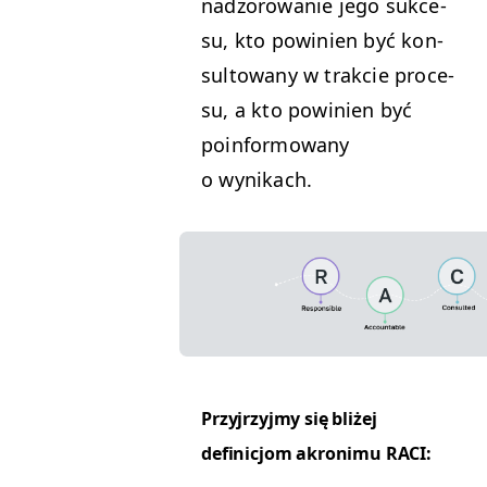
nad­zorowanie jego sukce­
su, kto powinien być kon­
sul­towany w trak­cie pro­ce­
su, a kto powinien być
poin­for­mowany
o wynikach.
Przyjrzyjmy się bliżej
definicjom akro­n­imu
RACI
: