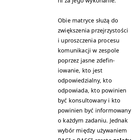
ni za jego wykonanie.
Obie matryce służą do
zwięk­szenia prze­jrzys­toś­ci
i uproszczenia pro­ce­su
komu­nikacji w zes­pole
poprzez jasne zdefin­
iowanie, kto jest
odpowiedzial­ny, kto
odpowia­da, kto powinien
być kon­sul­towany i kto
powinien być infor­mowany
o każdym zada­niu. Jed­nak
wybór między uży­waniem