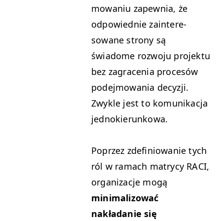
mowa­niu zapew­nia, że
odpowied­nie zain­tere­
sowane strony są
świadome roz­wo­ju pro­jek­tu
bez zagrace­nia pro­cesów
pode­j­mowa­nia decyzji.
Zwyk­le jest to komu­nikac­ja
jednokierunkowa.
Poprzez zdefin­iowanie tych
ról w ramach matrycy
RACI
,
orga­ni­za­c­je mogą
min­i­mal­i­zować
nakładanie się