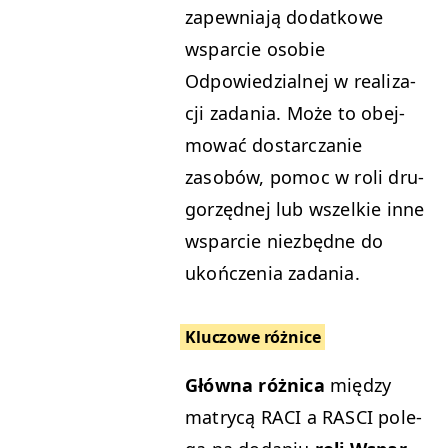
zapew­ni­a­ją dodatkowe
wspar­cie oso­bie
Odpowiedzial­nej w real­iza­
cji zada­nia. Może to obe­j­
mować dostar­czanie
zasobów, pomoc w roli dru­
gorzęd­nej lub wszelkie inne
wspar­cie niezbędne do
ukończenia zadania.
Kluc­zowe różnice
Głów­na różni­ca
między
matrycą
RACI
a
RAS­CI
pole­