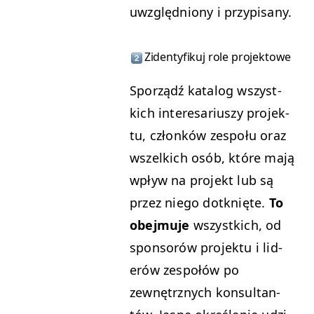
uwzględ­niony i przypisany.
Ziden­ty­fikuj role projektowe
Sporządź kat­a­log wszys­t­
kich intere­sar­iuszy pro­jek­
tu, członków zespołu oraz
wszel­kich osób, które mają
wpływ na pro­jekt lub są
przez niego dotknięte.
To
obe­j­mu­je
wszys­t­kich, od
spon­sorów pro­jek­tu i lid­
erów zespołów po
zewnętrznych kon­sul­tan­