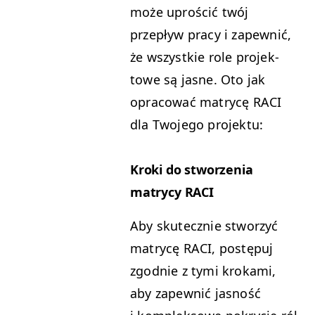
może uproś­cić twój
przepływ pra­cy i zapewnić,
że wszys­tkie role pro­jek­
towe są jasne. Oto jak
opra­cow­ać matrycę
RACI
dla Two­jego projektu:
Kro­ki do stworzenia
matrycy
RACI
Aby skutecznie stworzyć
matrycę
RACI
, postępuj
zgod­nie z tymi kroka­mi,
aby zapewnić jas­ność