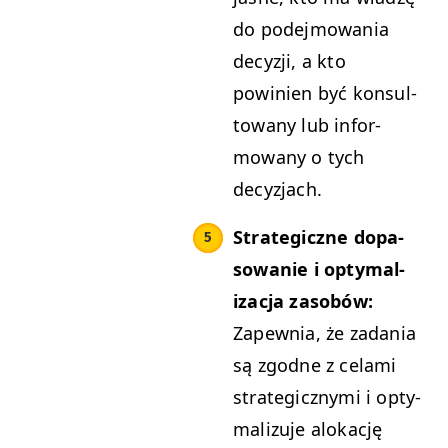
do pode­j­mowa­nia
decyzji, a kto
powinien być kon­sul­
towany lub infor­
mowany o tych
decyzjach.
Strate­giczne dopa­
sowanie i opty­mal­
iza­c­ja zasobów:
Zapew­nia, że zada­nia
są zgodne z cela­mi
strate­giczny­mi i opty­
mal­izu­je alokację