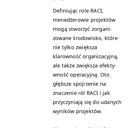
Defini­u­jąc role
RACI
,
menedżerowie pro­jek­tów
mogą stworzyć zor­ga­ni­
zowane środowisko, które
nie tylko zwięk­sza
klarowność orga­ni­za­cyjną,
ale także zwięk­sza efek­ty­
wność oper­a­cyjną. Oto
głęb­sze spo­jrze­nie na
znacze­nie ról
RACI
i jak
przy­czy­ni­a­ją się do udanych
wyników projektów.