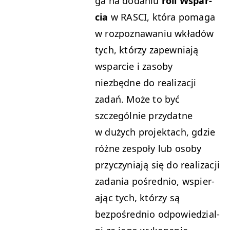
ga na doda­niu
roli Wspar­
cia
w
RAS­CI
, która poma­ga
w rozpoz­nawa­niu wkładów
tych, którzy zapew­ni­a­ją
wspar­cie i zaso­by
niezbędne do real­iza­cji
zadań. Może to być
szczegól­nie przy­datne
w dużych pro­jek­tach, gdzie
różne zespoły lub oso­by
przy­czy­ni­a­ją się do real­iza­cji
zada­nia pośred­nio, wspier­
a­jąc tych, którzy są
bezpośred­nio odpowiedzial­