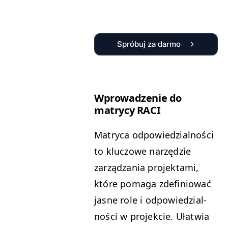
Spróbuj za darmo
Wprowadze­nie do
matrycy
RACI
Matryca odpowiedzial­noś­ci
to kluc­zowe narzędzie
zarządza­nia pro­jek­ta­mi,
które poma­ga zdefin­iować
jasne role i odpowiedzial­
noś­ci w pro­jek­cie. Ułatwia