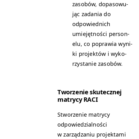
zasobów, dopa­sowu­
jąc zada­nia do
odpowied­nich
umiejęt­noś­ci per­son­
elu, co popraw­ia wyni­
ki pro­jek­tów i wyko­
rzys­tanie zasobów.
Tworze­nie skutecznej
matrycy
RACI
Stworze­nie matrycy
odpowiedzial­noś­ci
w zarządza­niu pro­jek­ta­mi