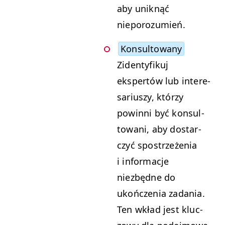
aby uniknąć
nieporozumień.
Kon­sul­towany
Ziden­ty­fikuj
ekspertów lub intere­
sar­iuszy, którzy
powin­ni być kon­sul­
towani, aby dostar­
czyć spostrzeże­nia
i infor­ma­c­je
niezbędne do
ukończenia zada­nia.
Ten wkład jest kluc­