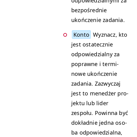
odpowiedzial­ny­mi za
bezpośred­nie
ukończe­nie zadania.
Kon­to
Wyz­nacz, kto
jest ostate­cznie
odpowiedzial­ny za
poprawne i ter­mi­
nowe ukończe­nie
zada­nia. Zazwyczaj
jest to menedżer pro­
jek­tu lub lid­er
zespołu. Powin­na być
dokład­nie jed­na oso­
ba odpowiedzial­na,