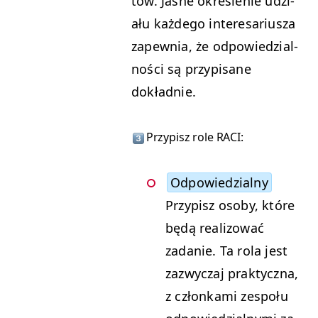
tów. Jasne określe­nie udzi­
ału każdego intere­sar­iusza
zapew­nia, że odpowiedzial­
noś­ci są przyp­isane
dokładnie.
Przyp­isz role
RACI
:
Odpowiedzial­ny
Przyp­isz oso­by, które
będą real­i­zować
zadanie. Ta rola jest
zazwyczaj prak­ty­cz­na,
z członka­mi zespołu