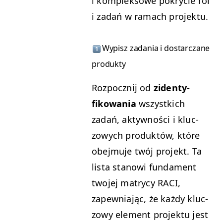
i kom­plek­sowe pokrycie ról
i zadań w ramach projektu.
Wyp­isz zada­nia i dostar­czane
produkty
Rozpocznij od
ziden­ty­
fikowa­nia
wszys­t­kich
zadań, akty­wnoś­ci i kluc­
zowych pro­duk­tów, które
obe­j­mu­je twój pro­jekt. Ta
lista stanowi fun­da­ment
two­jej matrycy
RACI
,
zapew­ni­a­jąc, że każdy kluc­
zowy ele­ment pro­jek­tu jest