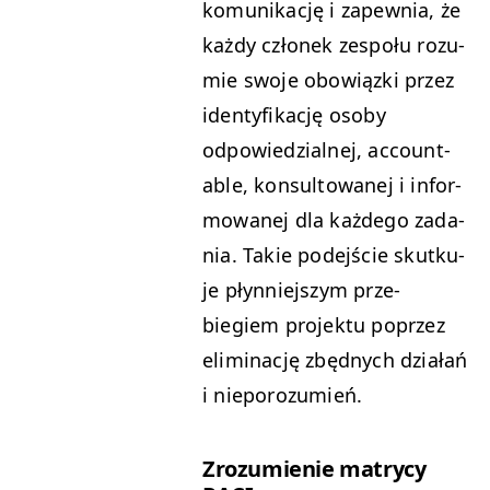
komu­nikację i zapew­nia, że
każdy członek zespołu rozu­
mie swo­je obow­iąz­ki przez
iden­ty­fikację oso­by
odpowiedzial­nej, account­
able, kon­sul­towanej i infor­
mowanej dla każdego zada­
nia. Takie pode­jś­cie skutku­
je płyn­niejszym prze­
biegiem pro­jek­tu poprzez
elim­i­nację zbęd­nych dzi­ałań
i nieporozumień.
Zrozu­mie­nie matrycy