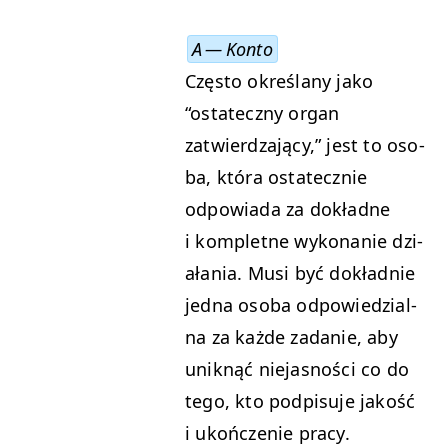
A — Konto
Częs­to określany jako
“
ostate­czny organ
zatwierdza­ją­cy,” jest to oso­
ba, która ostate­cznie
odpowia­da za dokładne
i kom­pletne wyko­nanie dzi­
ała­nia. Musi być dokład­nie
jed­na oso­ba odpowiedzial­
na za każde zadanie, aby
uniknąć nie­jas­noś­ci co do
tego, kto pod­pisu­je jakość
i ukończe­nie pracy.