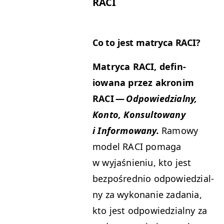
RACI
Co to jest matryca
RACI
?
Matryca
RACI
, defin­
iowana przez akro­n­im
RACI
—
Odpowiedzial­ny,
Kon­to, Kon­sul­towany
i Infor­mowany.
Ramowy
mod­el
RACI
poma­ga
w wyjaśnie­niu, kto jest
bezpośred­nio odpowiedzial­
ny za wyko­nanie zada­nia,
kto jest odpowiedzial­ny za