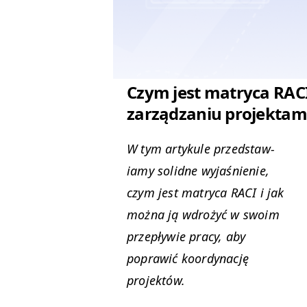
Czym jest matryca RAC
zarządzaniu projektam
W tym artykule przed­staw­
iamy solidne wyjaśnie­nie,
czym jest matryca
RACI
i jak
moż­na ją wdrożyć w swoim
przepły­wie pra­cy, aby
popraw­ić koor­dy­nację
projektów.