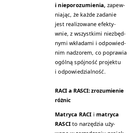
i nieporozu­mienia,
zapew­
ni­a­jąc, że każde zadanie
jest real­i­zowane efek­ty­
wnie, z wszys­tki­mi niezbęd­
ny­mi wkłada­mi i odpowied­
nim nad­zorem, co popraw­ia
ogól­ną spójność pro­jek­tu
i odpowiedzialność.
RACI
a
RAS­CI
: zrozu­mie­nie
różnic
Matryca
RACI
i
matryca
RAS­CI
to narzędzia uży­