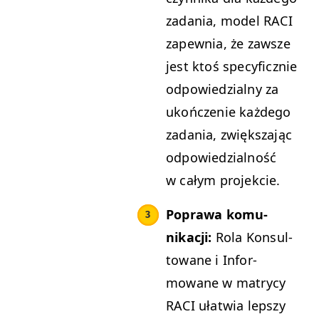
zada­nia, mod­el
RACI
zapew­nia, że zawsze
jest ktoś specy­ficznie
odpowiedzial­ny za
ukończe­nie każdego
zada­nia, zwięk­sza­jąc
odpowiedzial­ność
w całym projekcie.
Poprawa komu­
nikacji:
Rola Kon­sul­
towane i Infor­
mowane w matrycy
RACI
ułatwia lep­szy