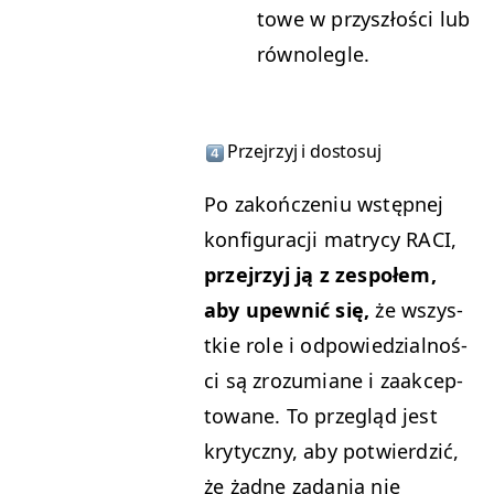
towe w przyszłoś­ci lub
równolegle.
Prze­jrzyj i dostosuj
Po zakończe­niu wstęp­nej
kon­fig­u­racji matrycy
RACI
,
prze­jrzyj ją z zespołem,
aby upewnić się,
że wszys­
tkie role i odpowiedzial­noś­
ci są zrozu­mi­ane i zaak­cep­
towane. To przegląd jest
kry­ty­czny, aby potwierdz­ić,
że żadne zada­nia nie