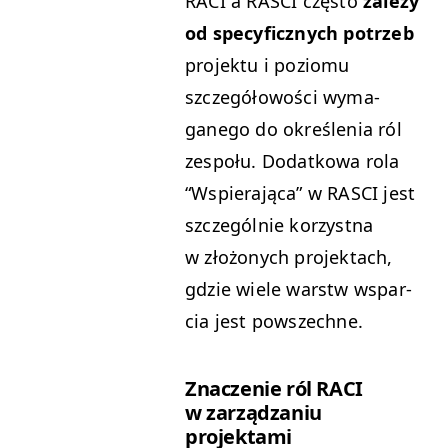
RACI
a
RAS­CI
częs­to
zależy
od specy­ficznych potrzeb
pro­jek­tu i poziomu
szczegółowoś­ci wyma­
ganego do określe­nia ról
zespołu. Dodatkowa rola
“
Wspier­a­ją­ca” w
RAS­CI
jest
szczegól­nie korzyst­na
w złożonych pro­jek­tach,
gdzie wiele warstw wspar­
cia jest powszechne.
Znacze­nie ról
RACI
w zarządza­niu
projektami