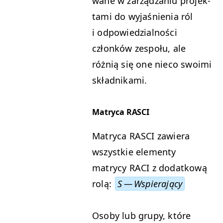
wane w zarządza­niu pro­jek­
ta­mi do wyjaśnienia ról
i odpowiedzial­noś­ci
członków zespołu, ale
różnią się one nieco swoi­mi
składnikami.
Matryca
RAS­CI
Matryca
RAS­CI
zaw­iera
wszys­tkie ele­men­ty
matrycy
RACI
z dodatkową
rolą:
S — Wspierający
Oso­by lub grupy, które