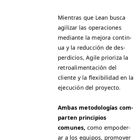
Mien­tras que Lean bus­ca
agilizar las opera­ciones
medi­ante la mejo­ra con­tin­
ua y la reduc­ción de des­
perdi­cios, Agile pri­or­iza la
retroal­i­mentación del
cliente y la flex­i­bil­i­dad en la
eje­cu­ción del proyecto.
Ambas metodologías com­
parten prin­ci­p­ios
comunes,
como empoder­
ar a los equipos, pro­mover