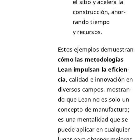
el sitio y acel­era la
con­struc­ción, ahor­
ran­do tiem­po
y recursos.
Estos ejem­p­los demues­tran
cómo las metodologías
Lean impul­san la efi­cien­
cia,
cal­i­dad e inno­vación en
diver­sos cam­pos, mostran­
do que Lean no es solo un
con­cep­to de man­u­fac­tura;
es una men­tal­i­dad que se
puede aplicar en cualquier
lugar para obten­er mejores