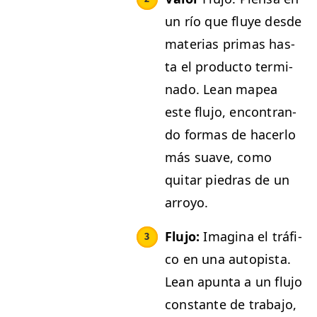
un río que fluye des­de
mate­rias pri­mas has­
ta el pro­duc­to ter­mi­
na­do. Lean mapea
este flu­jo, encon­tran­
do for­mas de hac­er­lo
más suave, como
quitar piedras de un
arroyo.
Flu­jo:
Imag­i­na el trá­fi­
co en una autopista.
Lean apun­ta a un flu­jo
con­stante de tra­ba­jo,