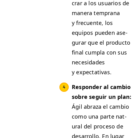
crar a los usuar­ios de
man­era tem­prana
y fre­cuente, los
equipos pueden ase­
gu­rar que el pro­duc­to
final cumpla con sus
necesi­dades
y expectativas.
Respon­der al cam­bio
sobre seguir un plan:
Ágil abraza el cam­bio
como una parte nat­
ur­al del pro­ce­so de
desar­rol­lo. En lugar