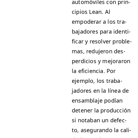
automóviles con prin­
ci­p­ios Lean. Al
empoder­ar a los tra­
ba­jadores para iden­ti­
ficar y resolver prob­le­
mas, redu­jeron des­
perdi­cios y mejo­raron
la efi­cien­cia. Por
ejem­p­lo, los tra­ba­
jadores en la línea de
ensam­bla­je podían
deten­er la pro­duc­ción
si nota­ban un defec­
to, ase­gu­ran­do la cal­i­