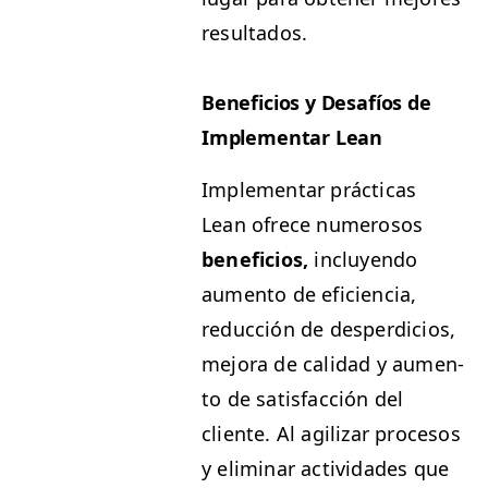
resultados.
Ben­efi­cios y Desafíos de
Imple­men­tar Lean
Imple­men­tar prác­ti­cas
Lean ofrece numerosos
ben­efi­cios,
incluyen­do
aumen­to de efi­cien­cia,
reduc­ción de des­perdi­cios,
mejo­ra de cal­i­dad y aumen­
to de sat­is­fac­ción del
cliente. Al agilizar pro­ce­sos
y elim­i­nar activi­dades que