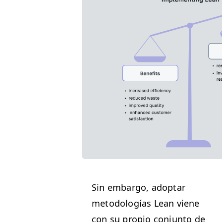
Sin embar­go, adop­tar
metodologías Lean viene
con su pro­pio con­jun­to de