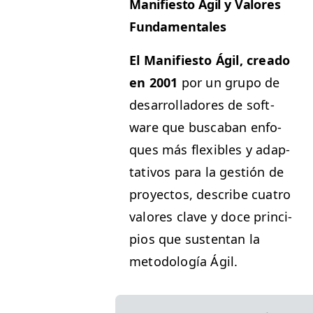
Man­i­fiesto Ágil y Val­ores
Fundamentales
El Man­i­fiesto Ágil, crea­do
en 2001
por un grupo de
desar­rol­ladores de soft­
ware que bus­ca­ban enfo­
ques más flex­i­bles y adap­
ta­tivos para la gestión de
proyec­tos, describe cua­tro
val­ores clave y doce prin­ci­
p­ios que sus­ten­tan la
metodología Ágil.