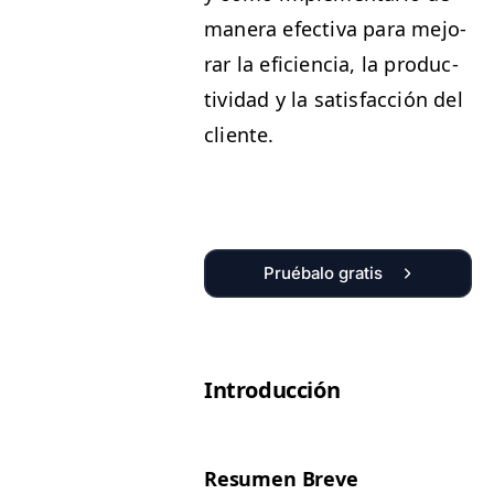
man­era efec­ti­va para mejo­
rar la efi­cien­cia, la pro­duc­
tivi­dad y la sat­is­fac­ción del
cliente.
Pruébalo gratis
Intro­duc­ción
Resumen Breve