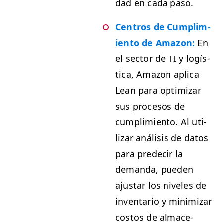
dad en cada paso.
Cen­tros de Cumplim­
ien­to de Ama­zon:
En
el sec­tor de
TI
y logís­
ti­ca, Ama­zon apli­ca
Lean para opti­mizar
sus pro­ce­sos de
cumplim­ien­to. Al uti­
lizar análi­sis de datos
para pre­de­cir la
deman­da, pueden
ajus­tar los nive­les de
inven­tario y min­i­mizar
cos­tos de alma­ce­