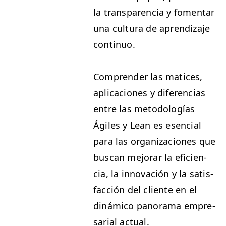
la trans­paren­cia y fomen­tar
una cul­tura de apren­diza­je
continuo.
Com­pren­der las mat­ices,
apli­ca­ciones y difer­en­cias
entre las metodologías
Ágiles y Lean es esen­cial
para las orga­ni­za­ciones que
bus­can mejo­rar la efi­cien­
cia, la inno­vación y la sat­is­
fac­ción del cliente en el
dinámi­co panora­ma empre­
sar­i­al actual.