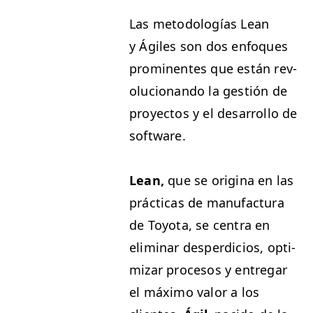
Las metodologías Lean
y Ágiles son dos enfo­ques
promi­nentes que están rev­
olu­cio­nan­do la gestión de
proyec­tos y el desar­rol­lo de
software.
Lean,
que se orig­i­na en las
prác­ti­cas de man­u­fac­tura
de Toy­ota, se cen­tra en
elim­i­nar des­perdi­cios, opti­
mizar pro­ce­sos y entre­gar
el máx­i­mo val­or a los