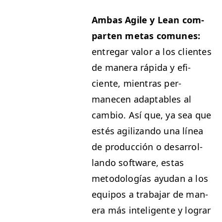
Ambas Agile y Lean com­
parten metas comunes:
entre­gar val­or a los clientes
de man­era ráp­i­da y efi­
ciente, mien­tras per­
manecen adapt­a­bles al
cam­bio. Así que, ya sea que
estés agilizan­do una línea
de pro­duc­ción o desar­rol­
lan­do soft­ware, estas
metodologías ayu­dan a los
equipos a tra­ba­jar de man­
era más inteligente y lograr