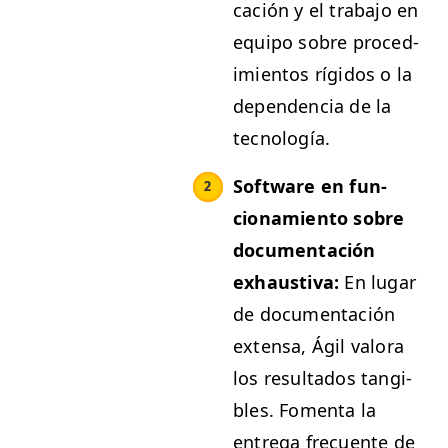
cación y el tra­ba­jo en
equipo sobre pro­ced­
imien­tos rígi­dos o la
depen­den­cia de la
tecnología.
Soft­ware en fun­
cionamien­to sobre
doc­u­mentación
exhaus­ti­va:
En lugar
de doc­u­mentación
exten­sa, Ágil val­o­ra
los resul­ta­dos tan­gi­
bles. Fomen­ta la
entre­ga fre­cuente de