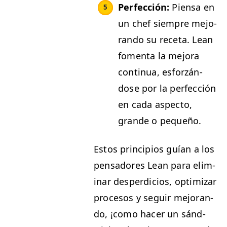
Per­fec­ción:
Pien­sa en
un chef siem­pre mejo­
ran­do su rec­eta. Lean
fomen­ta la mejo­ra
con­tin­ua, esforzán­
dose por la per­fec­ción
en cada aspec­to,
grande o pequeño.
Estos prin­ci­p­ios guían a los
pen­sadores Lean para elim­
i­nar des­perdi­cios, opti­mizar
pro­ce­sos y seguir mejo­ran­
do, ¡como hac­er un sánd­