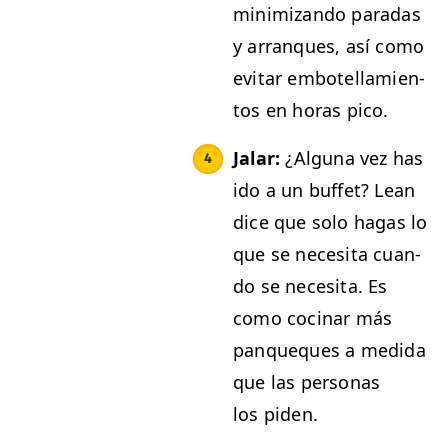
min­i­mizan­do paradas
y arran­ques, así como
evi­tar embotel­lamien­
tos en horas pico.
Jalar:
¿Algu­na vez has
ido a un buf­fet? Lean
dice que solo hagas lo
que se nece­si­ta cuan­
do se nece­si­ta. Es
como coci­nar más
pan­que­ques a medi­da
que las per­sonas
los piden.