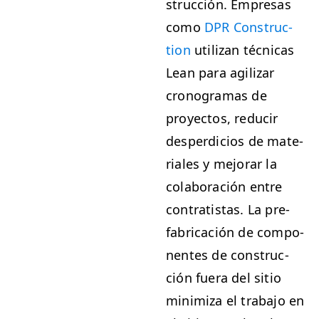
struc­ción. Empre­sas
como
DPR
Con­struc­
tion
uti­lizan téc­ni­cas
Lean para agilizar
crono­gra­mas de
proyec­tos, reducir
des­perdi­cios de mate­
ri­ales y mejo­rar la
colab­o­ración entre
con­tratis­tas. La pre­
fab­ri­cación de com­po­
nentes de con­struc­
ción fuera del sitio
min­i­miza el tra­ba­jo en