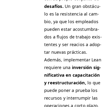
desafíos.
Un gran obstácu­
lo es la resisten­cia al cam­
bio, ya que los emplea­d­os
pueden estar acos­tum­bra­
dos a flu­jos de tra­ba­jo exis­
tentes y ser rea­cios a adop­
tar nuevas prác­ti­cas.
Además, imple­men­tar Lean
requiere una
inver­sión sig­
ni­fica­ti­va en capac­itación
y reestruc­turación,
lo que
puede pon­er a prue­ba los
recur­sos y inter­rum­pir las
opera­ciones a cor­to plazo.