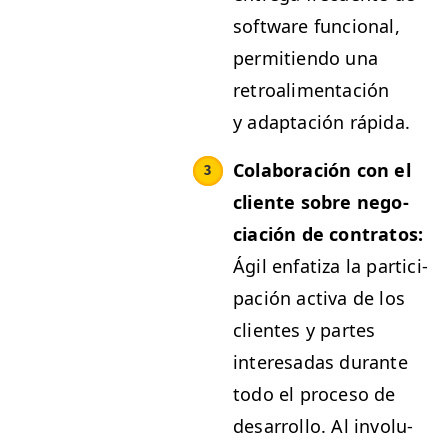
soft­ware fun­cional,
per­mi­tien­do una
retroal­i­mentación
y adaptación rápida.
Colab­o­ración con el
cliente sobre nego­
ciación de con­tratos:
Ágil enfa­ti­za la par­tic­i­
pación acti­va de los
clientes y partes
intere­sadas durante
todo el pro­ce­so de
desar­rol­lo. Al involu­