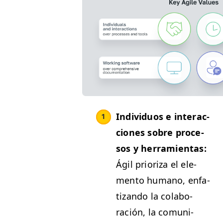
Indi­vid­u­os e inter­ac­
ciones sobre pro­ce­
sos y her­ramien­tas:
Ágil pri­or­iza el ele­
men­to humano, enfa­
ti­zan­do la colab­o­
ración, la comu­ni­