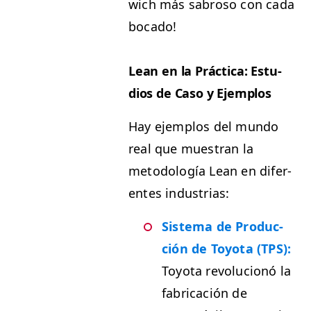
wich más sabroso con cada
bocado!
Lean en la Prác­ti­ca: Estu­
dios de Caso y Ejemplos
Hay ejem­p­los del mun­do
real que mues­tran la
metodología Lean en difer­
entes industrias:
Sis­tema de Pro­duc­
ción de Toy­ota (
TPS
):
Toy­ota rev­olu­cionó la
fab­ri­cación de