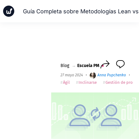
Gu
Noticias
Casos de negocio
Escuela PM
Worksection Next
Blog
→
Escuela PM
27 mayo 2024
•
Anna Pupchenko
•
20 
Ágil
Inclinarse
Gestión de proyec