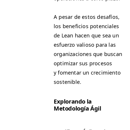
A pesar de estos desafíos,
los ben­efi­cios poten­ciales
de Lean hacen que sea un
esfuer­zo valioso para las
orga­ni­za­ciones que bus­can
opti­mizar sus pro­ce­sos
y fomen­tar un crec­imien­to
sostenible.
Explo­ran­do la
Metodología Ágil