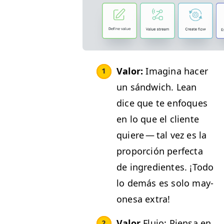
Val­or:
Imag­i­na hac­er
un sánd­wich. Lean
dice que te enfo­ques
en lo que el cliente
quiere — tal vez es la
pro­por­ción per­fec­ta
de ingre­di­entes. ¡Todo
lo demás es solo may­
one­sa extra!
Val­or
Flu­jo: Pien­sa en