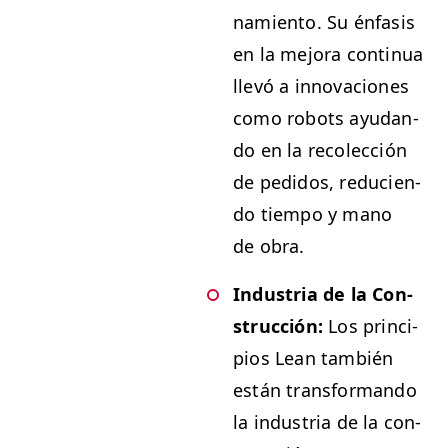
namien­to. Su énfa­sis
en la mejo­ra con­tin­ua
llevó a inno­va­ciones
como robots ayu­dan­
do en la recolec­ción
de pedi­dos, reducien­
do tiem­po y mano
de obra.
Indus­tria de la Con­
struc­ción:
Los prin­ci­
p­ios Lean tam­bién
están trans­for­man­do
la indus­tria de la con­