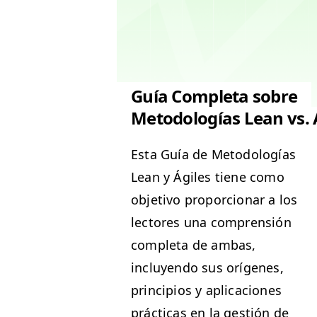
Guía Completa sobre
Metodologías Lean vs. 
Esta Guía de Metodologías
Lean y Ágiles tiene como
obje­ti­vo pro­por­cionar a los
lec­tores una com­pren­sión
com­ple­ta de ambas,
incluyen­do sus orí­genes,
prin­ci­p­ios y apli­ca­ciones
prác­ti­cas en la gestión de