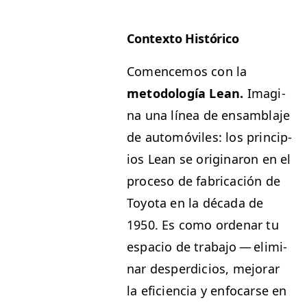
Con­tex­to Histórico
Comence­mos con la
metodología Lean.
Imag­i­
na una línea de ensam­bla­je
de automóviles: los prin­ci­p­
ios Lean se orig­i­naron en el
pro­ce­so de fab­ri­cación de
Toy­ota en la déca­da de
1950. Es como ordenar tu
espa­cio de tra­ba­jo — elim­i­
nar des­perdi­cios, mejo­rar
la efi­cien­cia y enfo­carse en