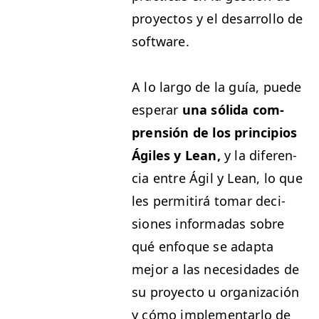
proyec­tos y el desar­rol­lo de
software.
A lo largo de la guía, puede
esper­ar
una sól­i­da com­
pren­sión de los prin­ci­p­ios
Ágiles y Lean,
y la difer­en­
cia entre Ágil y Lean, lo que
les per­mi­tirá tomar deci­
siones infor­madas sobre
qué enfoque se adap­ta
mejor a las necesi­dades de
su proyec­to u orga­ni­zación
y cómo imple­men­tar­lo de