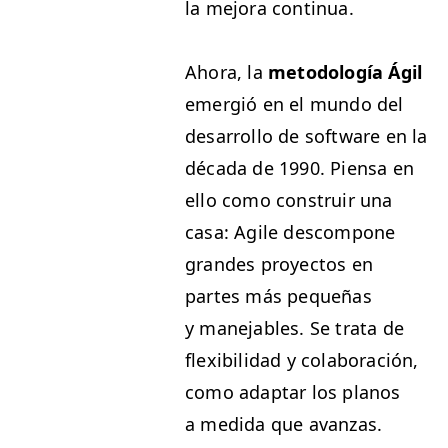
la mejo­ra continua.
Aho­ra, la
metodología Ágil
emergió en el mun­do del
desar­rol­lo de soft­ware en la
déca­da de 1990. Pien­sa en
ello como con­stru­ir una
casa: Agile descom­pone
grandes proyec­tos en
partes más pequeñas
y mane­jables. Se tra­ta de
flex­i­bil­i­dad y colab­o­ración,
como adap­tar los planos
a medi­da que avanzas.