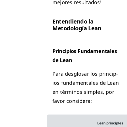
mejores resultados!
Enten­di­en­do la
Metodología Lean
Prin­ci­p­ios Fun­da­men­tales
de Lean
Para des­glosar los prin­ci­p­
ios fun­da­men­tales de Lean
en tér­mi­nos sim­ples, por
favor considera: