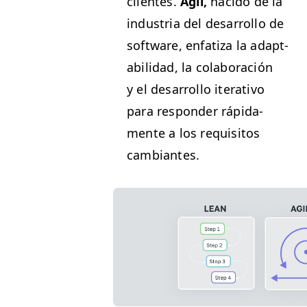
clientes.
Ágil,
naci­do de la
indus­tria del desar­rol­lo de
soft­ware, enfa­ti­za la adapt­
abil­i­dad, la colab­o­ración
y el desar­rol­lo iter­a­ti­vo
para respon­der ráp­i­da­
mente a los req­ui­si­tos
cambiantes.