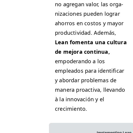
no agre­gan val­or, las orga­
ni­za­ciones pueden lograr
ahor­ros en cos­tos y may­or
pro­duc­tivi­dad. Además,
Lean fomen­ta una cul­tura
de mejo­ra con­tin­ua,
empoderan­do a los
emplea­d­os para iden­ti­ficar
y abor­dar prob­le­mas de
man­era proac­ti­va, lle­van­do
à la inno­vación y el
crecimiento.