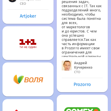
решения задач,
CEO
связанных с IT. Так как
подразделений много,
необходимо, чтобы
Artjoker
система была понятна
для всех,
от маркетологов
и до юристов. С чем
она успешно
справляется.Так как
часть информации
в Prozorro имеет свои
ограничения для
центральной команды
и пользователей,
Андрей
права доступа
Кучеренко
помогают настроить
CTO
систему таким
образом, чтобы люди
видели только то, что
Prozorro
им разрешено.
Конечно же, как
у каждого IT проекта,
в Worksection есть
свои недоработки.
Хотелось бы видеть