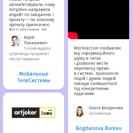
запам’ятовувати, кому
потрібно направити
апдейт по завданню /
проекту — по кожному
проекту призначені
його учасники, які
обов’язково отримають
Юрій
всі необхідні
Лукашевич
оновлення.
Worksection позбавляє
Голова відділу
від інформаційного
супроводу продажів і
шуму в чатах
обслуговування
і дозволяє вести
переписку прямо
в системі. Хронологія
Мобильные
подій і думок людей
ТелеСистемы
завжди залишається
під конкретними
задачами.
Ольга Богданова
Засновниця
Bogdanova Bureau