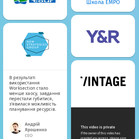
Школа EMPO
у нас прямо в офісі.
Ми працюємо третій
місяць з системою
і поки ще не було
ситуації, коли я хочу
щось впровадити і щоб
такого функціоналу
не знашлось
в Worksection.
Абсолютно всі
можливості
по веденню наших
клієнтів! Всім
рекомендую!
В результаті
використання
Worksection стало
менше хаосу, завдання
перестали губитися,
з’явилася можливість
планування ресурсів.
Андрій
Ярошенко
CEO