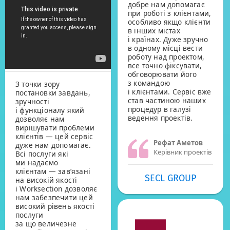
добре нам допомагає
при роботі з клієнтами,
особливо якщо клієнти
в інших містах
і країнах. Дуже зручно
в одному місці вести
роботу над проектом,
все точно фіксувати,
обговорювати його
з командою
З точки зору
і клієнтами. Сервіс вже
постановки завдань,
став частиною наших
зручності
процедур в галузі
і функціоналу який
ведення проектів.
дозволяє нам
вирішувати проблеми
клієнтів — цей сервіс
Рефат Аметов
дуже нам допомагає.
Керівник проектів
Всі послуги які
ми надаємо
клієнтам — зав’язані
SECL GROUP
на високій якості
і Worksection дозволяє
нам забезпечити цей
високий рівень якості
послуги
за що величезне