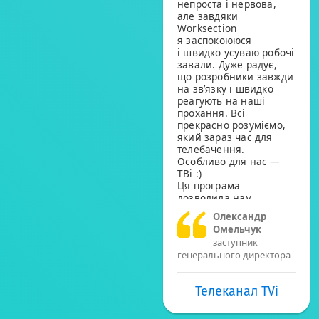
непроста і нервова,
але завдяки
Worksection
я заспокоююся
і швидко усуваю робочі
завали. Дуже радує,
що розробники завжди
на зв’язку і швидко
реагують на наші
прохання. Всі
прекрасно розуміємо,
який зараз час для
телебачення.
Особливо для нас —
ТВі :)
Ця програма
дозволила нам
здійснювати
Олександр
оперативну
Омельчук
комунікацію, усувати
заступник
проблеми.Просто.
генерального директора
Зручно. Дякую!
Телеканал TVi