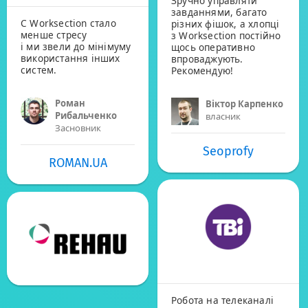
Зручно управляти
завданнями, багато
C Worksection cтало
різних фішок, а хлопці
менше стресу
з Worksection постійно
і ми звели до мінімуму
щось оперативно
використання інших
впроваджують.
систем.
Рекомендую!
Роман
Віктор Карпенко
Рибальченко
власник
Засновник
Seoprofy
ROMAN.UA
Робота на телеканалі