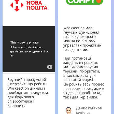
более проработанную
диаграмму Ганта,
более мощное API.
В целом, система
развивается быстро,
и команда всегда
охотно коммуницирует
Worksection має
с пользователями.
гнучкий функціонал
В частности,
і за рахунок цього
специально для
можна по різному
Prozorro недавно была
управляти проектами
выполнена интеграция
і завданнями.
с месенджером,
используемым для
При постановці
нашей команды.
завдань в проектах
Однозначно
ми використовуємо
рекомендую
терміни, пріоритети,
использовать
а так само статуси
Worksection для малых
Зручний і зрозумілий
по кожній задачі.
и средних проектов —
інтерфейс, що робить
Це робить весь процес
функционала системы
Worksection цінним і
прозорим і зрозумілим
хватает с головой. Для
необхідним продуктом
як для співробітника,
больших проектов
для будь-якого
так і для керівника.
на данный момент
співробітника і
существуют некоторые
керівника.
ограничения, однако,
Денис Рогачов
учитывая скорость
Керівник