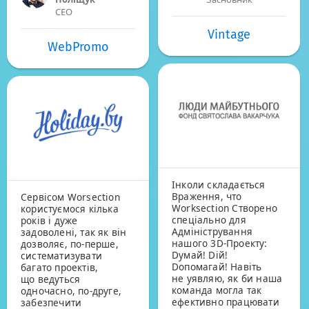
CEO
Vintage
WebPromo
Інколи складається
Враження, что
Сервісом Worsection
Worksection Створено
користуємося кілька
спеціально для
років і дуже
Адміністрування
задоволені, так як він
нашого 3D-Проекту:
дозволяє, по-перше,
Dумай! Dій!
систематизувати
Dопомагай! Навіть
багато проектів,
не уявляю, як би наша
що ведуться
команда могла так
одночасно, по-друге,
ефективно працювати
забезпечити