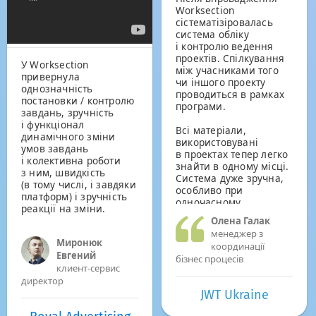
Worksection
cістематізіровалась
система обліку
і контролю ведення
проектів. Спілкування
У Worksection
між учасниками того
привернула
чи іншого проекту
однозначність
проводиться в рамках
постановки / контролю
програми.
завдань, зручність
і функціонал
Всі матеріали,
динамічного зміни
використовувані
умов завдань
в проектах тепер легко
і колективна роботи
знайти в одному місці.
з ним, швидкість
Система дуже зручна,
(в тому числі, і завдяки
особливо при
платформ) і зручність
одночасному
реакції на зміни.
врахуванні великої
Олена Галак
кількості проектів.
менеджер з
Миронюк
координації
Евгений
бізнес процесів
клиент-сервис
директор
JWT Ukraine