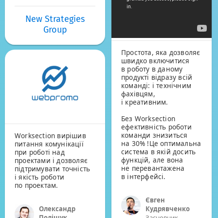
New Strategies
Group
Простота, яка дозволяє
швидко включитися
в роботу в даному
продукті відразу всій
команді: і технічним
фахівцям,
і креативним.
Без Worksection
ефективність роботи
команди знизиться
Worksection вирішив
на 30% !Це оптимальна
питання комунікації
система в якій досить
при роботі над
функцій, але вона
проектами і дозволяє
не перевантажена
підтримувати точність
в інтерфейсі.
і якість роботи
по проектам.
Євген
Кудрявченко
Олександр
Засновник
Поліщук