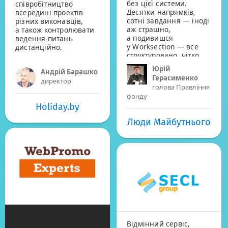
без цієї системи.
співробітництво
Десятки напрямків,
всередині проектів
сотні завдання — іноді
різних виконавців,
аж страшно,
а також контролювати
а подивишся
ведення питань
у Worksection — все
дистанційно.
структуровано, чітко
и зрозуміло!
Юрій
Андрій Барашко
Переконаний, что
Герасименко
найближчим часом,
директор
голова Правління
цей віртуальний
фонду
помічник менеджера,
Holiday.by
витіснить усі інші
громіздкі програми
Люди Майбутнього
Project Manager
та стане знахідкою для
багатьох керівніків.
Відмінний сервіс,