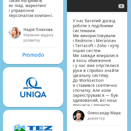
таких напрямків
як піар, маркетинг
і управління
персоналом компанії.
У нас багатий досвід
роботи з подібними
Надія Плахова
системами.
Керівник відділу
Ми використовували
розвитку
і Redmine і Мегаплан
і Terrasoft і Zoho і купу
інших систем.
Promodo
Ми завжди впиралися
в якісь обмеження
і у нас вже опустилися
руки в спробах знайти
ідеальну систему.
До Worksection
я ставився скептично
спочатку. Але коли
зареєструвався — був
здивований, всі наші
процеси і проекти
відмінно лягли
Олександр Мара
в систему.
директор
А розробники
системи — таке
відчуття що сидять