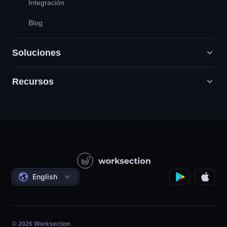
Integración
Blog
Soluciones
Recursos
Agencias de marketing digital
PR / HR / Creativo / Consultoría
Servicio cliente
Empresas de productos
Base de conocimientos
Construcción
Lecciones en vídeo
Proyectos sociales
Acuerdos
English
Gestión de proyectos
Programa de Afiliados
Trabajo por horas
Ágil
© 2026 Worksection