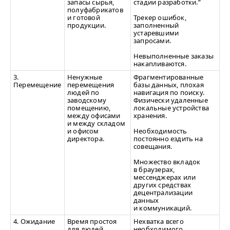
запасы сырья,
стадии разработки.”
полуфабрикатов
и готовой
Трекер ошибок,
продукции.
заполненный
устаревшими
запросами.
Невыполненные заказы
накапливаются.
3.
Ненужные
Фрагментированные
Перемещение
перемещения
базы данных, плохая
людей по
навигация по поиску.
заводскому
Физически удаленные
помещению,
локальные устройства
между офисами
хранения.
и между складом
и офисом
Необходимость
директора.
постоянно ездить на
совещания.
Множество вкладок
в браузерах,
мессенджерах или
других средствах
децентрализации
данных
и коммуникаций.
4. Ожидание
Время простоя
Нехватка всего
для людей
необходимого