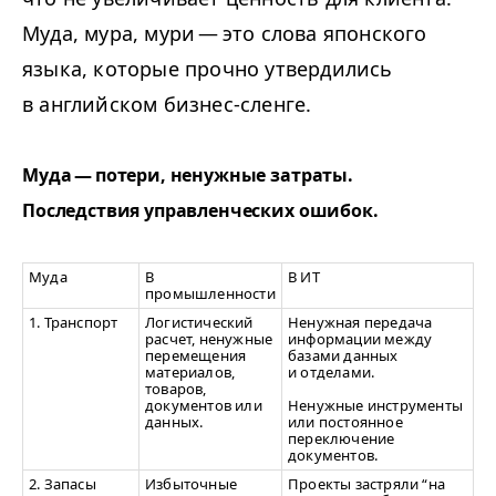
Муда, мура, мури — это слова японского
языка, которые прочно утвердились
в английском бизнес-сленге.
Муда — потери, ненужные затраты.
Последствия управленческих ошибок.
Муда
В
В ИТ
промышленности
1. Транспорт
Логистический
Ненужная передача
расчет, ненужные
информации между
перемещения
базами данных
материалов,
и отделами.
товаров,
документов или
Ненужные инструменты
данных.
или постоянное
переключение
документов.
2. Запасы
Избыточные
Проекты застряли
“
на