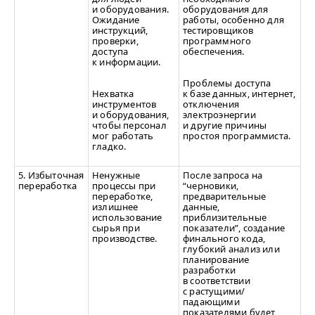
и оборудования.
оборудования для
Ожидание
работы, особенно для
инструкций,
тестировщиков
проверки,
программного
доступа
обеспечения.
к информации.
Проблемы доступа
Нехватка
к базе данных, интернет,
инструментов
отключения
и оборудования,
электроэнергии
чтобы персонал
и другие причины
мог работать
простоя программиста.
гладко.
5. Избыточная
Ненужные
После запроса на
переработка
процессы при
“
черновики,
переработке,
предварительные
излишнее
данные,
использование
приблизительные
сырья при
показатели”, создание
производстве.
финального кода,
глубокий анализ или
планирование
разработки
в соответствии
с растущими/​
падающими
показателями будет