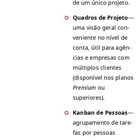
de um úni­co projeto.
Quadros de Pro­je­to
—
uma visão ger­al con­
ve­niente no nív­el de
con­ta, útil para agên­
cias e empre­sas com
múlti­p­los clientes
(disponív­el nos planos
Pre­mi­um
ou
superiores).
Kan­ban de Pes­soas
—
agru­pa­men­to de tare­
fas por pes­soas