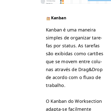
Kan­ban
​Kan­ban é uma maneira
sim­ples de orga­ni­zar tare­
fas por sta­tus. As tare­fas
são exibidas como cartões
que se movem entre col­u­
nas através de Drag
&
Drop
de acor­do com o fluxo de
trabalho.
O Kan­ban do Work­sec­tion
adap­ta-se facil­mente