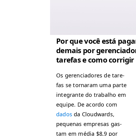
Por que você está pag
demais por gerenciado
tarefas e como corrigir 
Os geren­ci­adores de tare­
fas se tornaram uma parte
inte­grante do tra­bal­ho em
equipe. De acor­do com
dados
da Cloud­wards,
peque­nas empre­sas gas­
tam em média $8,9 por