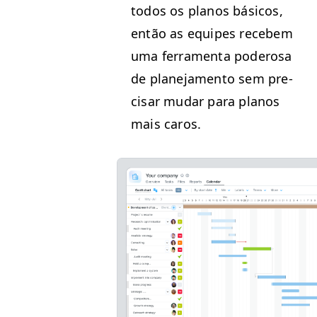
todos os planos bási­cos,
então as equipes recebem
uma fer­ra­men­ta poderosa
de plane­ja­men­to sem pre­
cis­ar mudar para planos
mais caros.