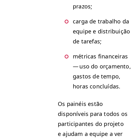
prazos;
car­ga de tra­bal­ho da
equipe e dis­tribuição
de tarefas;
métri­c­as finan­ceiras
— uso do orça­men­to,
gas­tos de tem­po,
horas concluídas.
Os painéis estão
disponíveis para todos os
par­tic­i­pantes do pro­je­to
e aju­dam a equipe a ver