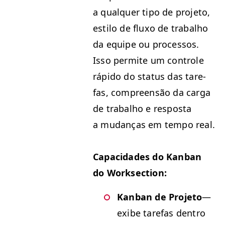
a qual­quer tipo de pro­je­to,
esti­lo de fluxo de tra­bal­ho
da equipe ou proces­sos.
Isso per­mite um con­t­role
rápi­do do sta­tus das tare­
fas, com­preen­são da car­ga
de tra­bal­ho e respos­ta
a mudanças em tem­po real.
Capaci­dades do Kan­ban
do Worksection:
Kan­ban de Pro­je­to
—
exibe tare­fas den­tro