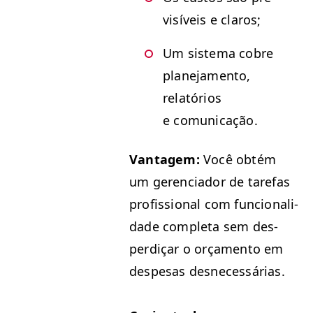
visíveis e claros;
Um sis­tema cobre
plane­ja­men­to,
relatórios
e comunicação.
Van­tagem:
Você obtém
um geren­ci­ador de tare­fas
profis­sion­al com fun­cional­i­
dade com­ple­ta sem des­
perdiçar o orça­men­to em
despe­sas desnecessárias.