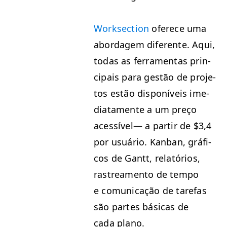
Work­sec­tion
ofer­ece uma
abor­dagem difer­ente. Aqui,
todas as fer­ra­men­tas prin­
ci­pais para gestão de pro­je­
tos estão disponíveis ime­
di­ata­mente a um preço
acessív­el— a par­tir de $3,4
por usuário. Kan­ban, grá­fi­
cos de Gantt, relatórios,
ras­trea­men­to de tem­po
e comu­ni­cação de tare­fas
são partes bási­cas de
cada plano.