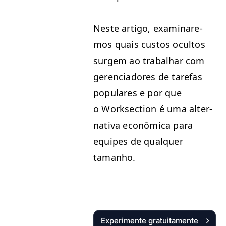
Neste arti­go, exam­inare­
mos quais cus­tos ocul­tos
surgem ao tra­bal­har com
geren­ci­adores de tare­fas
pop­u­lares e por que
o Work­sec­tion é uma alter­
na­ti­va econômi­ca para
equipes de qual­quer
tamanho.
Experimente gratuitamente