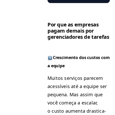
Por que as empre­sas
pagam demais por
geren­ci­adores de tarefas
Cresci­men­to dos cus­tos com
a equipe
Muitos serviços pare­cem
acessíveis até a equipe ser
peque­na. Mas assim que
você começa a escalar,
o cus­to aumen­ta dras­ti­ca­