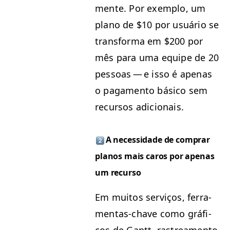
mente. Por exem­p­lo, um
plano de $10 por usuário se
trans­for­ma em $200 por
mês para uma equipe de 20
pes­soas — e isso é ape­nas
o paga­men­to bási­co sem
recur­sos adicionais.
A neces­si­dade de com­prar
planos mais caros por ape­nas
um recurso
Em muitos serviços, fer­ra­
men­tas-chave como grá­fi­