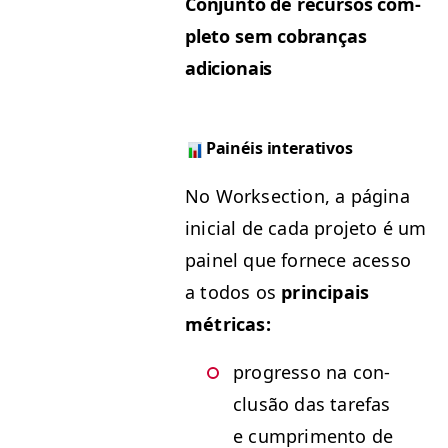
Con­jun­to de recur­sos com­
ple­to sem cobranças
adicionais
Painéis interativos
No Work­sec­tion, a pági­na
ini­cial de cada pro­je­to é um
painel que fornece aces­so
a todos os
prin­ci­pais
métricas:
pro­gres­so na con­
clusão das tare­fas
e cumpri­men­to de