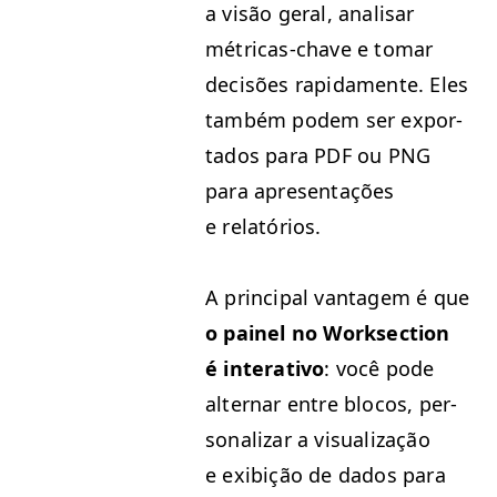
a visão ger­al, anal­is­ar
métri­c­as-chave e tomar
decisões rap­i­da­mente. Eles
tam­bém podem ser expor­
ta­dos para
PDF
ou
PNG
para apre­sen­tações
e relatórios.
A prin­ci­pal van­tagem é que
o painel no Work­sec­tion
é inter­a­ti­vo
: você pode
alternar entre blo­cos, per­
son­alizar a visu­al­iza­ção
e exibição de dados para