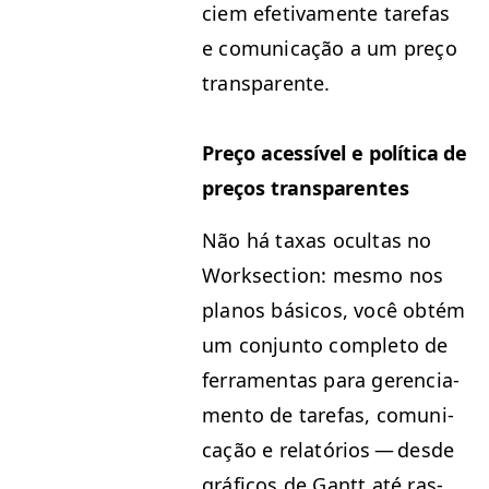
ciem efe­ti­va­mente tare­fas
e comu­ni­cação a um preço
transparente.
Preço acessív­el e políti­ca de
preços transparentes
Não há taxas ocul­tas no
Work­sec­tion: mes­mo nos
planos bási­cos, você obtém
um con­jun­to com­ple­to de
fer­ra­men­tas para geren­ci­a­
men­to de tare­fas, comu­ni­
cação e relatórios — des­de
grá­fi­cos de Gantt até ras­