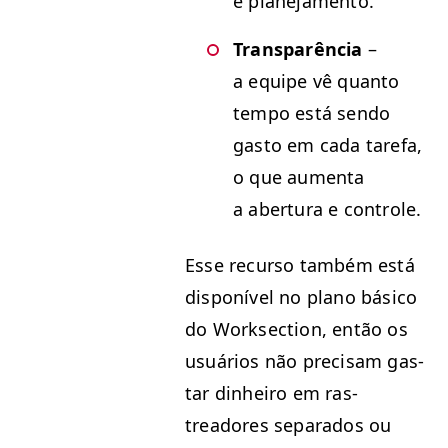
e planejamento.
Transparên­cia
–
a equipe vê quan­to
tem­po está sendo
gas­to em cada tare­fa,
o que aumen­ta
a aber­tu­ra e controle.
Esse recur­so tam­bém está
disponív­el no plano bási­co
do Work­sec­tion, então os
usuários não pre­cisam gas­
tar din­heiro em ras­
treadores sep­a­ra­dos ou