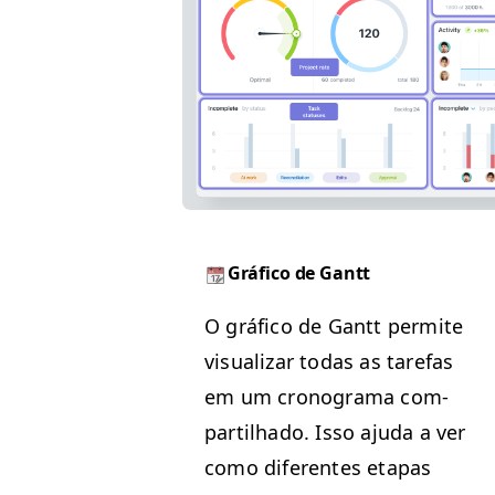
Grá­fi­co de Gantt
O grá­fi­co de Gantt per­mite
visu­alizar todas as tare­fas
em um crono­gra­ma com­
par­til­ha­do. Isso aju­da a ver
como difer­entes eta­pas