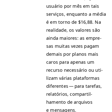
usuário por mês em tais
serviços, enquan­to a média
é em torno de $16,88. Na
real­i­dade, os val­ores são
ain­da maiores: as empre­
sas muitas vezes pagam
demais por planos mais
caros para ape­nas um
recur­so necessário ou uti­
lizam várias platafor­mas
difer­entes — para tare­fas,
relatórios, com­par­til­
hamen­to de arquiv­os
e mensagens.