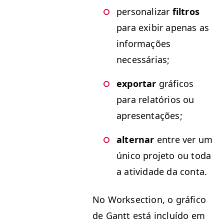
per­son­alizar
fil­tros
para exibir ape­nas as
infor­mações
necessárias;
expor­tar
grá­fi­cos
para relatórios ou
apresentações;
alternar
entre ver um
úni­co pro­je­to ou toda
a ativi­dade da conta.
No Work­sec­tion, o grá­fi­co
de Gantt está incluí­do em