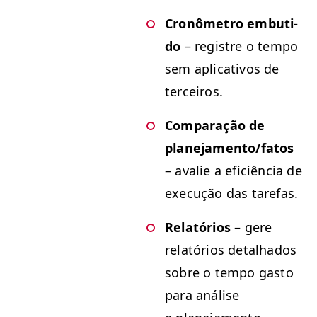
Cronômetro embu­ti­
do
– reg­istre o tem­po
sem aplica­tivos de
terceiros.
Com­para­ção de
planejamento/​fatos
– ava­lie a efi­ciên­cia de
exe­cução das tarefas.
Relatórios
– gere
relatórios detal­ha­dos
sobre o tem­po gas­to
para análise