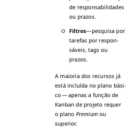
de respon­s­abil­i­dades
ou prazos.
Fil­tros
—pesquisa por
tare­fas por respon­
sáveis, tags ou
prazos.
A maio­r­ia dos recur­sos já
está incluí­da no plano bási­
co — ape­nas a função de
Kan­ban de pro­je­to requer
o plano
Pre­mi­um
ou
superior.