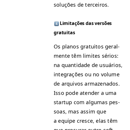
soluções de terceiros.
Lim­i­tações das ver­sões
gratuitas
Os planos gra­tu­itos geral­
mente têm lim­ites sérios:
na quan­ti­dade de usuários,
inte­grações ou no vol­ume
de arquiv­os armazena­dos.
Isso pode aten­der a uma
start­up com algu­mas pes­
soas, mas assim que
a equipe cresce, elas têm