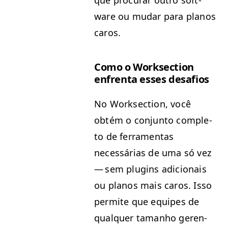
que procu­rar out­ro soft­
ware ou mudar para planos
caros.
Como o Work­sec­tion
enfrenta ess­es desafios
No Work­sec­tion, você
obtém o con­jun­to com­ple­
to de fer­ra­men­tas
necessárias de uma só vez
— sem plu­g­ins adi­cionais
ou planos mais caros. Isso
per­mite que equipes de
qual­quer taman­ho geren­