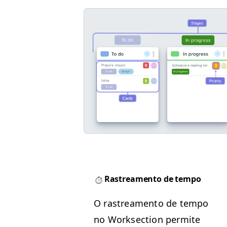
Ras­trea­men­to de tempo
O ras­trea­men­to de tem­po
no Work­sec­tion per­mite