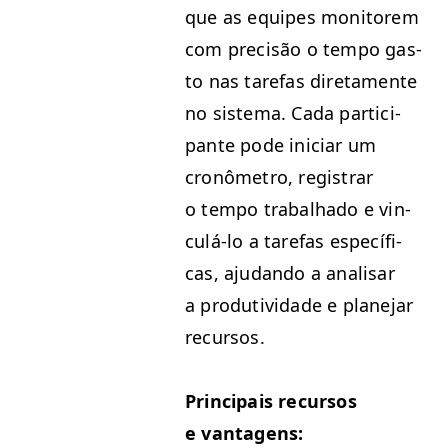
que as equipes mon­i­torem
com pre­cisão o tem­po gas­
to nas tare­fas dire­ta­mente
no sis­tema. Cada par­tic­i­
pante pode ini­ciar um
cronômetro, reg­is­trar
o tem­po tra­bal­ha­do e vin­
culá-lo a tare­fas especí­fi­
cas, aju­dan­do a anal­is­ar
a pro­du­tivi­dade e plane­jar
recursos.
Prin­ci­pais recur­sos
e vantagens: