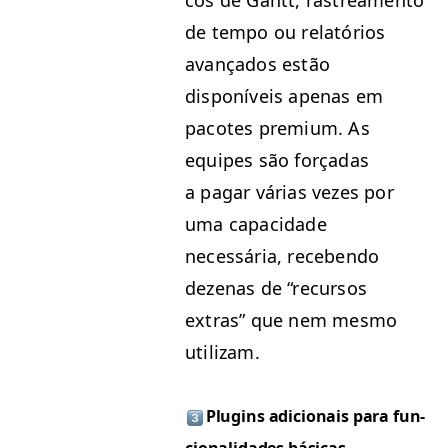
cos de Gantt, ras­trea­men­to
de tem­po ou relatórios
avança­dos estão
disponíveis ape­nas em
pacotes pre­mi­um. As
equipes são forçadas
a pagar várias vezes por
uma capaci­dade
necessária, receben­do
dezenas de
“
recur­sos
extras” que nem mes­mo
utilizam.
Plu­g­ins adi­cionais para fun­