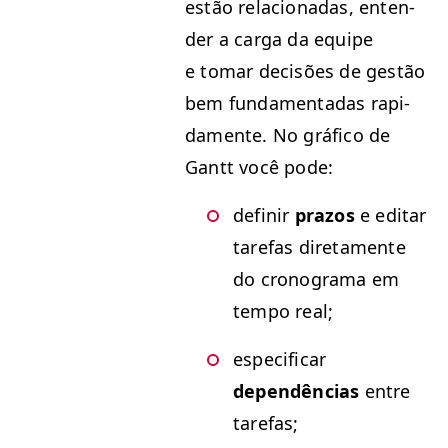
estão rela­cionadas, enten­
der a car­ga da equipe
e tomar decisões de gestão
bem fun­da­men­tadas rap­i­
da­mente. No grá­fi­co de
Gantt você pode:
definir
pra­zos
e edi­tar
tare­fas dire­ta­mente
do crono­gra­ma em
tem­po real;
especi­ficar
dependên­cias
entre
tarefas;