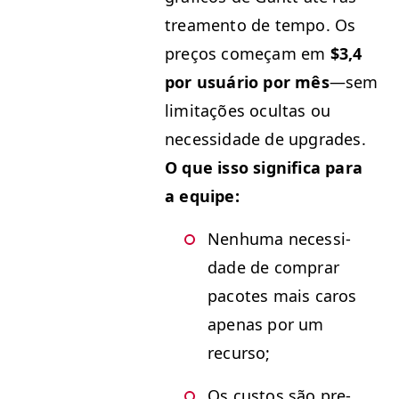
trea­men­to de tem­po. Os
preços começam em
$3,4
por usuário por mês
—sem
lim­i­tações ocul­tas ou
neces­si­dade de upgrades.
O que isso sig­nifi­ca para
a equipe:
Nen­hu­ma neces­si­
dade de com­prar
pacotes mais caros
ape­nas por um
recurso;
Os cus­tos são pre­