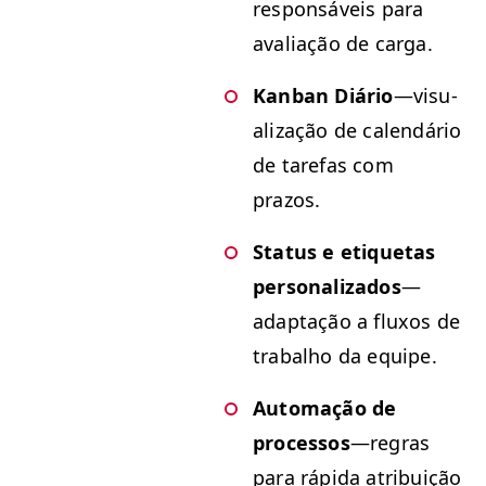
respon­sáveis para
avali­ação de carga.
Kan­ban Diário
—visu­
al­iza­ção de cal­endário
de tare­fas com
prazos.
Sta­tus e eti­que­tas
per­son­al­iza­dos
—
adap­tação a flux­os de
tra­bal­ho da equipe.
Automação de
proces­sos
—regras
para ráp­i­da atribuição