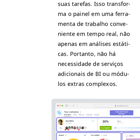
suas tare­fas. Isso trans­for­
ma o painel em uma fer­ra­
men­ta de tra­bal­ho con­ve­
niente em tem­po real, não
ape­nas em anális­es estáti­
cas. Por­tan­to, não há
neces­si­dade de serviços
adi­cionais de
BI
ou módu­
los extras complexos.