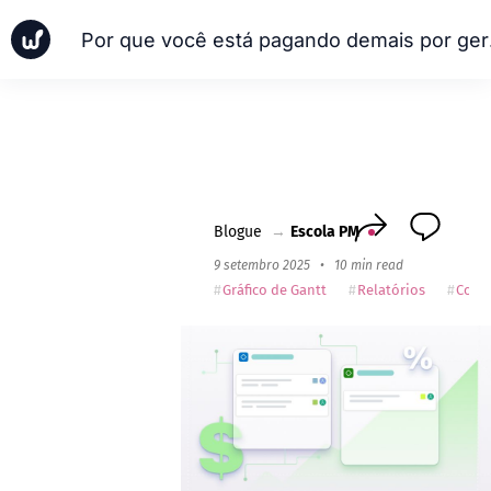
Por que vo
Notícias
Casos de negócios
Escola PM
Worksection Next
Blogue
→
Escola PM
9 setembro 2025
•
10 min read
Gráfico de Gantt
Relatórios
Cont