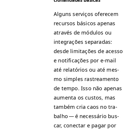
cional­i­dades básicas
Alguns serviços ofer­e­cem
recur­sos bási­cos ape­nas
através de módu­los ou
inte­grações sep­a­radas:
des­de lim­i­tações de aces­so
e noti­fi­cações por e‑mail
até relatórios ou até mes­
mo sim­ples ras­trea­men­to
de tem­po. Isso não ape­nas
aumen­ta os cus­tos, mas
tam­bém cria caos no tra­
bal­ho — é necessário bus­
car, conec­tar e pagar por