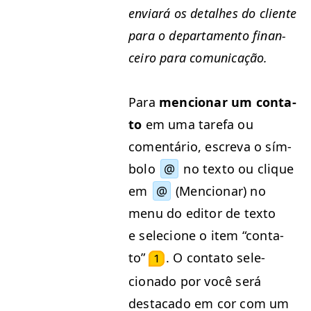
enviará os detal­h­es do cliente
para o depar­ta­men­to finan­
ceiro para comunicação.
Para
men­cionar um con­ta­
to
em uma tare­fa ou
comen­tário, escre­va o sím­
bo­lo
@
no tex­to ou clique
em
@
(Men­cionar) no
menu do edi­tor de tex­to
e sele­cione o item
“
con­ta­
to”
. O con­ta­to sele­
1
ciona­do por você será
desta­ca­do em cor com um