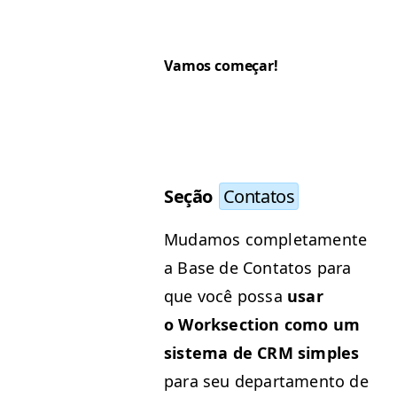
Vamos começar!
Seção
Con­tatos
Mudamos com­ple­ta­mente
a Base de Con­tatos para
que você pos­sa
usar
o Work­sec­tion como um
sis­tema de
CRM
sim­ples
para seu depar­ta­men­to de