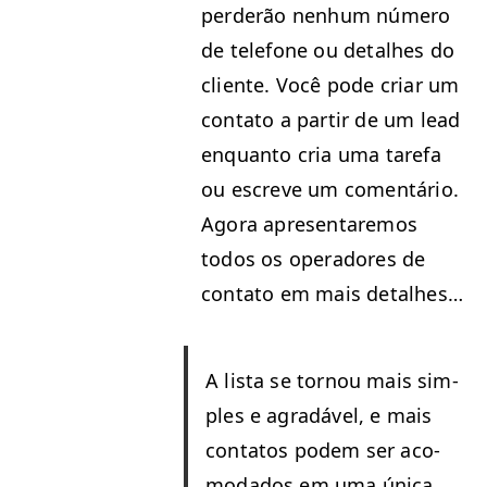
perderão nen­hum número
de tele­fone ou detal­h­es do
cliente. Você pode cri­ar um
con­ta­to a par­tir de um lead
enquan­to cria uma tare­fa
ou escreve um comen­tário.
Ago­ra apre­sentare­mos
todos os oper­adores de
con­ta­to em mais detalhes…
A lista se tornou mais sim­
ples e agradáv­el, e mais
con­tatos podem ser aco­
moda­dos em uma úni­ca