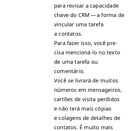
para revis­ar a capaci­dade
chave do
CRM
— a for­ma de
vin­cu­lar uma tare­fa
a contatos.
Para faz­er isso, você pre­
cisa men­cioná-lo no tex­to
de uma tare­fa ou
comentário.
Você se livrará de muitos
números em men­sageiros,
cartões de visi­ta per­di­dos
e não terá mais cópias
e cola­gens de detal­h­es de
con­tatos. É muito mais