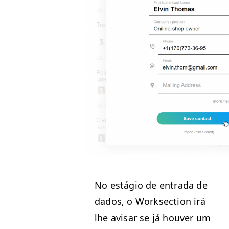
No está­gio de entra­da de
dados, o Work­sec­tion irá
lhe avis­ar se já hou­ver um