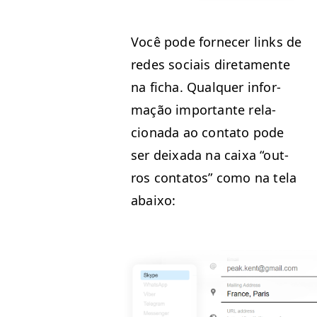
Você pode fornecer links de
redes soci­ais dire­ta­mente
na ficha. Qual­quer infor­
mação impor­tante rela­
ciona­da ao con­ta­to pode
ser deix­a­da na caixa
“
out­
ros con­tatos” como na tela
abaixo: