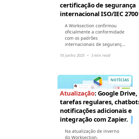
certificação de segurança
internacional ISO/IEC 2700
A Worksection confirmou
oficialmente a conformidade
com os padrões
internacionais de segurança
da informação — obtivemos
10 junho 2025
•
3 min read
o certificado ISO/IEC
27001:2022. Isso significa
que todos os nossos
processos...
NOTÍCIAS
Atualização
: Google Drive,
tarefas regulares, chatbot
notificações adicionais e
integração com Zapier.
Na atualização de inverno
do Worksection,