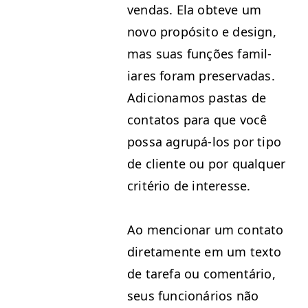
ven­das. Ela obteve um
novo propósi­to e design,
mas suas funções famil­
iares foram preservadas.
Adi­cionamos pas­tas de
con­tatos para que você
pos­sa agrupá-los por tipo
de cliente ou por qual­quer
critério de interesse.
Ao men­cionar um con­ta­to
dire­ta­mente em um tex­to
de tare­fa ou comen­tário,
seus fun­cionários não