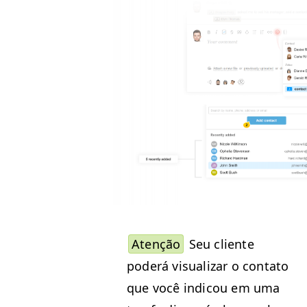
Atenção
Seu cliente
poderá visu­alizar o con­ta­to
que você indi­cou em uma