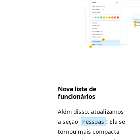
Nova lista de
funcionários
Além dis­so, atu­al­izamos
a seção
Pes­soas
! Ela se
tornou mais com­pacta