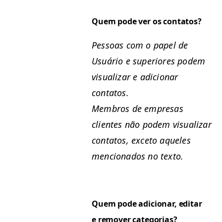
Quem pode ver os contatos?
Pes­soas com o papel de
Usuário e supe­ri­ores podem
visu­alizar e adi­cionar
contatos.
Mem­bros de empre­sas
clientes não podem visu­alizar
con­tatos, exce­to aque­les
men­ciona­dos no texto.
Quem pode adi­cionar, edi­tar
e remover categorias?