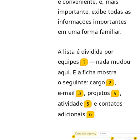
e con­ve­niente, e, mais
impor­tante, exibe todas as
infor­mações impor­tantes
em uma for­ma familiar.
A lista é divi­di­da por
equipes
— nada mudou
1
aqui. E a ficha mostra
o seguinte: car­go
,
2
e‑mail
, pro­je­tos
,
3
4
ativi­dade
e con­tatos
5
adi­cionais
.
6