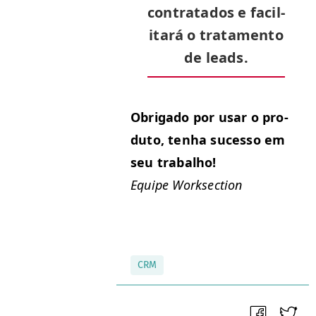
con­trata­dos e facil­
i­tará o trata­men­to
de leads.
Obri­ga­do por usar o pro­
du­to, ten­ha suces­so em
seu trabalho!
Equipe Work­sec­tion
CRM