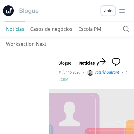
Blogue
Join
Notícias
Casos de negócios
Escola PM
Novos Contatos como um Sistema de CRM Simples
Worksection Next
Blogue
→
Notícias
14 junho 2020
•
Valeriy Galyant
•
4 mi
CRM