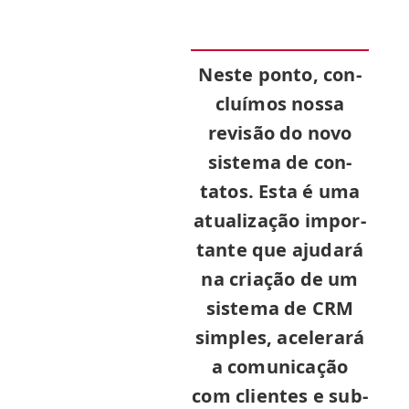
Neste pon­to, con­
cluí­mos nos­sa
revisão do novo
sis­tema de con­
tatos. Esta é uma
atu­al­iza­ção impor­
tante que aju­dará
na cri­ação de um
sis­tema de
CRM
sim­ples, acel­er­ará
a comu­ni­cação
com clientes e sub­