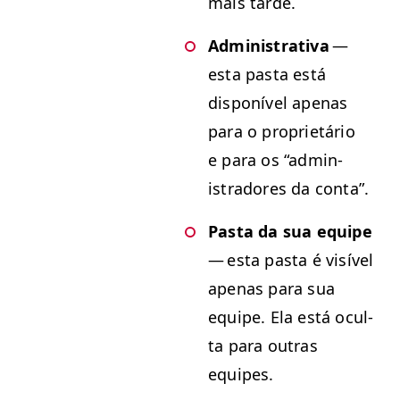
mais tarde.
Admin­is­tra­ti­va
—
esta pas­ta está
disponív­el ape­nas
para o pro­pri­etário
e para os
“
admin­
istradores da conta”.
Pas­ta da sua equipe
— esta pas­ta é visív­el
ape­nas para sua
equipe. Ela está ocul­
ta para out­ras
equipes.