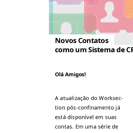
Novos Contatos
como um Sistema de C
Olá Ami­gos!
A atu­al­iza­ção do Work­sec­
tion pós-con­fi­na­men­to já
está disponív­el em suas
con­tas. Em uma série de