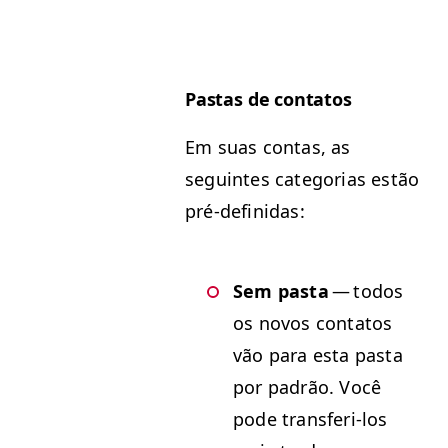
Pas­tas de contatos
Em suas con­tas, as
seguintes cat­e­go­rias estão
pré-definidas:
Sem pas­ta
— todos
os novos con­tatos
vão para esta pas­ta
por padrão. Você
pode trans­feri-los