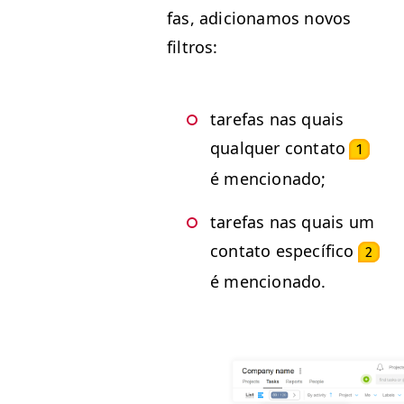
fas, adi­cionamos novos
filtros:
tare­fas nas quais
qual­quer con­ta­to
1
é mencionado;
tare­fas nas quais um
con­ta­to especí­fi­co
2
é mencionado.