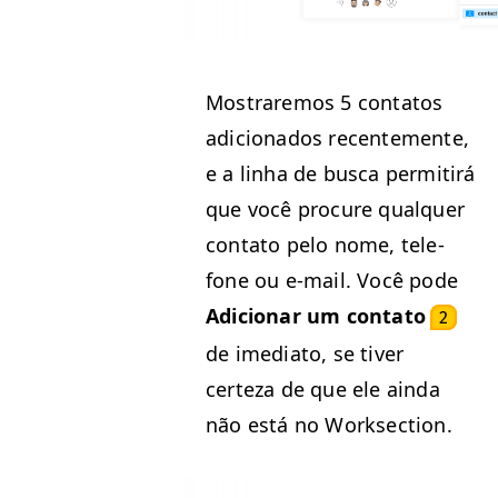
Mostraremos 5 con­tatos
adi­ciona­dos recen­te­mente,
e a lin­ha de bus­ca per­mi­tirá
que você pro­cure qual­quer
con­ta­to pelo nome, tele­
fone ou e‑mail. Você pode
Adi­cionar um con­ta­to
2
de ime­di­a­to, se tiv­er
certeza de que ele ain­da
não está no Worksection.