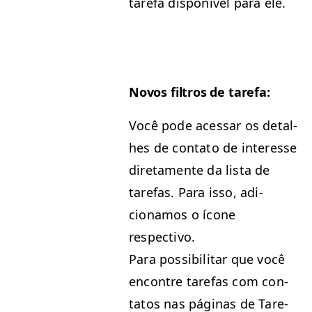
tare­fa disponív­el para ele.
Novos fil­tros de tarefa:
Você pode aces­sar os detal­
h­es de con­ta­to de inter­esse
dire­ta­mente da lista de
tare­fas. Para isso, adi­
cionamos o ícone
respectivo.
Para pos­si­bil­i­tar que você
encon­tre tare­fas com con­
tatos nas pági­nas de Tare­