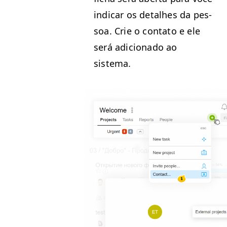
indicar os detal­h­es da pes­
soa. Crie o con­ta­to e ele
será adi­ciona­do ao
sistema.