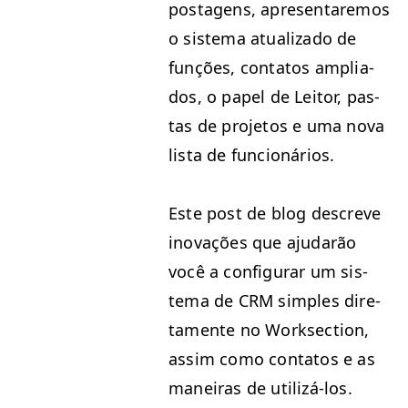
posta­gens, apre­sentare­mos
o sis­tema atu­al­iza­do de
funções, con­tatos ampli­a­
dos, o papel de Leitor, pas­
tas de pro­je­tos e uma nova
lista de funcionários.
Este post de blog descreve
ino­vações que aju­darão
você a con­fig­u­rar um sis­
tema de
CRM
sim­ples dire­
ta­mente no Work­sec­tion,
assim como con­tatos e as
maneiras de utilizá-los.