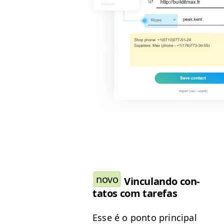
novo
Vin­cu­lan­do con­
tatos com tarefas
Esse é o pon­to prin­ci­pal