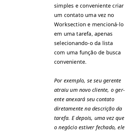
sim­ples e con­ve­niente cri­ar
um con­ta­to uma vez no
Work­sec­tion e men­cioná-lo
em uma tare­fa, ape­nas
selecionando‑o da lista
com uma função de bus­ca
conveniente.
Por exem­p­lo, se seu ger­ente
atraiu um novo cliente, o ger­
ente anexará seu con­ta­to
dire­ta­mente na descrição da
tare­fa. E depois, uma vez que
o negó­cio estiv­er fecha­do, ele