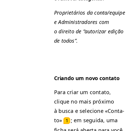
Pro­pri­etários da conta/equipe
e Admin­istradores com
o dire­ito de
“
autor­izar edição
de todos”.
Crian­do um novo contato
Para cri­ar um con­ta­to,
clique no mais próx­i­mo
à bus­ca e sele­cione «Con­ta­
to»
; em segui­da, uma
1
ficha será aber­ta para você