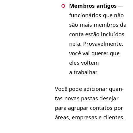
Mem­bros anti­gos
—
fun­cionários que não
são mais mem­bros da
con­ta estão incluí­dos
nela. Provavel­mente,
você vai quer­er que
eles voltem
a trabalhar.
Você pode adi­cionar quan­
tas novas pas­tas dese­jar
para agru­par con­tatos por
áreas, empre­sas e clientes.