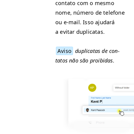
con­ta­to com o mes­mo
nome, número de tele­fone
ou e‑mail. Isso aju­dará
a evi­tar duplicatas.
Avi­so
dupli­catas de con­
tatos não são proibidas.