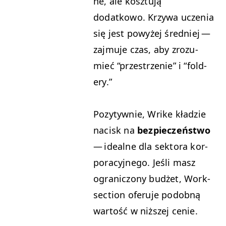
ne, ale kosz­tu­ją
dodatkowo. Krzy­wa uczenia
się jest powyżej śred­niej —
zaj­mu­je czas, aby zrozu­
mieć
“
przestrze­nie” i
“
fold­
ery.”
Pozy­ty­wnie, Wrike kładzie
nacisk na
bez­pieczeńst­wo
— ide­alne dla sek­to­ra kor­
po­ra­cyjnego. Jeśli masz
ogranic­zony budżet, Work­
sec­tion ofer­u­je podob­ną
wartość w niższej cenie.