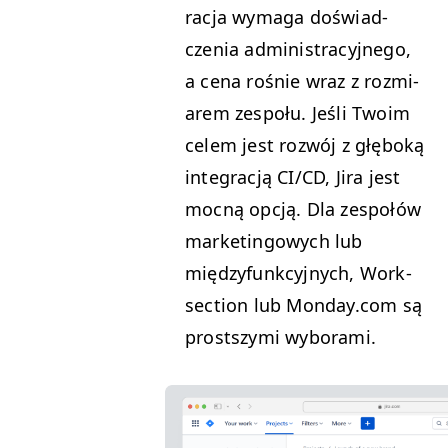
rac­ja wyma­ga doświad­
czenia admin­is­tra­cyjnego,
a cena rośnie wraz z rozmi­
arem zespołu. Jeśli Twoim
celem jest rozwój z głęboką
inte­gracją
CI
/
CD
, Jira jest
moc­ną opcją. Dla zespołów
mar­ketingowych lub
między­funkcyjnych, Work­
sec­tion lub Mon​day​.com są
prost­szy­mi wyborami.