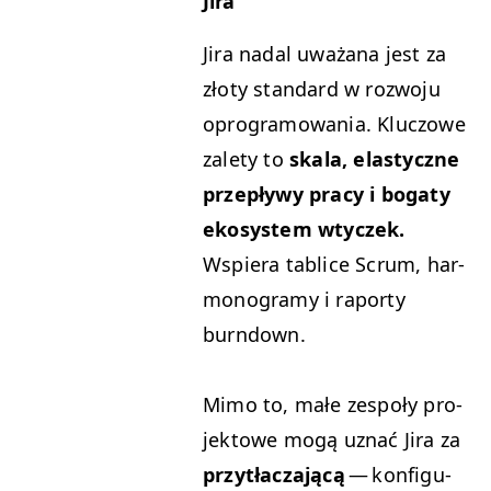
Jira
Jira nadal uważana jest za
zło­ty stan­dard w roz­wo­ju
opro­gramowa­nia. Kluc­zowe
zale­ty to
skala, elasty­czne
przepły­wy pra­cy i bogaty
ekosys­tem wty­czek.
Wspiera tablice Scrum, har­
mono­gramy i raporty
burndown.
Mimo to, małe zespoły pro­
jek­towe mogą uznać Jira za
przytłacza­jącą
— kon­fig­u­