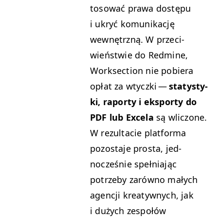
tosować prawa dostępu
i ukryć komu­nikację
wewnętrzną. W prze­ci­
wieńst­wie do Red­mine,
Work­sec­tion nie pobiera
opłat za wty­cz­ki —
statysty­
ki, raporty i eksporty do
PDF
lub Excela
są wlic­zone.
W rezulta­cie plat­for­ma
pozosta­je pros­ta, jed­
nocześnie speł­ni­a­jąc
potrze­by zarówno małych
agencji kreaty­wnych, jak
i dużych zespołów