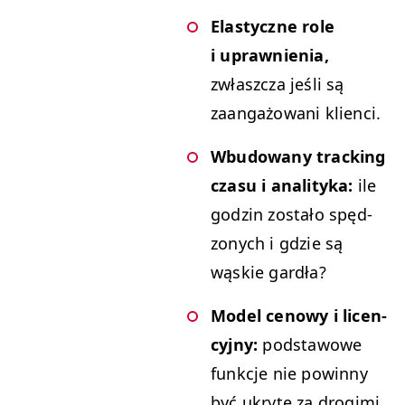
Elasty­czne role
i uprawnienia,
zwłaszcza jeśli są
zaan­gażowani klienci.
Wbu­dowany track­ing
cza­su i anal­i­ty­ka:
ile
godzin zostało spęd­
zonych i gdzie są
wąskie gardła?
Mod­el cenowy i licen­
cyjny:
pod­sta­wowe
funkc­je nie powin­ny
być ukryte za drogi­mi