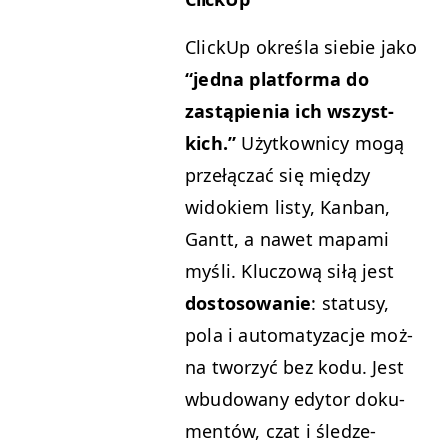
Click­Up określa siebie jako
“
jed­na plat­for­ma do
zastąpi­enia ich wszys­t­
kich.”
Użytkown­i­cy mogą
przełączać się między
widok­iem listy, Kan­ban,
Gantt, a nawet mapa­mi
myśli. Kluc­zową siłą jest
dos­tosowanie
: sta­tusy,
pola i automatyza­c­je moż­
na tworzyć bez kodu. Jest
wbu­dowany edy­tor doku­
men­tów, czat i śledze­