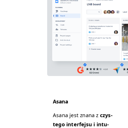
Asana
Asana jest znana z
czys­
tego inter­fe­j­su i intu­