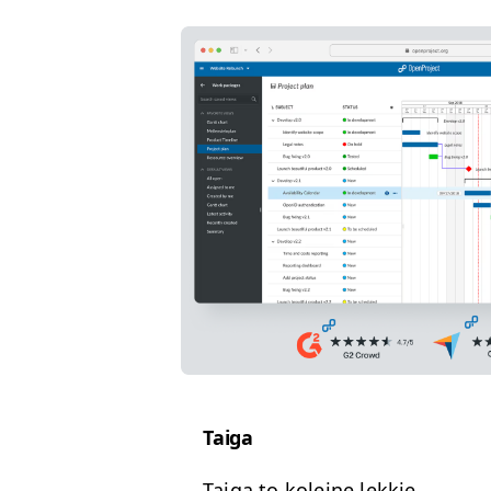
Taiga
Taiga to kole­jne lekkie