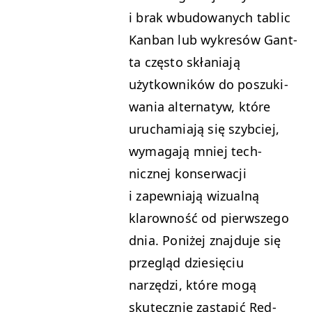
i brak wbu­dowanych tablic
Kan­ban lub wykresów Gant­
ta częs­to skła­ni­a­ją
użytkown­ików do poszuki­
wa­nia alter­natyw, które
uruchami­a­ją się szy­b­ciej,
wyma­ga­ją mniej tech­
nicznej kon­serwacji
i zapew­ni­a­ją wiz­ual­ną
klarowność od pier­wszego
dnia. Poniżej zna­j­du­je się
przegląd dziesię­ciu
narzędzi, które mogą
skutecznie zastąpić Red­