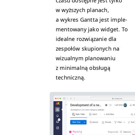
cza­su dostęp­ne jest tylko
w wyższych planach,
a wykres Gant­ta jest imple­
men­towany jako wid­get. To
ide­alne rozwiązanie dla
zespołów sku­pi­onych na
wiz­ual­nym planowa­niu
z min­i­mal­ną obsługą
techniczną.