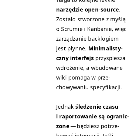
narzędzie open-source
.
Zostało stwor­zone z myślą
o Scru­mie i Kan­ban­ie, więc
zarządzanie back­lo­giem
jest płynne.
Min­i­mal­isty­
czny inter­fe­js
przyspiesza
wdroże­nie, a wbu­dowane
wiki poma­ga w prze­
chowywa­niu specyfikacji.
Jed­nak
śledze­nie cza­su
i rapor­towanie są ogranic­
zone
— będziesz potrze­
bować inte­gracji. Jeśli