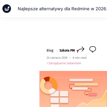
Najlepsze a
Wiadomości
Przypadki biznesowe
Szkoła PM
Worksection Next
Blog
→
Szkoła PM
24 czerwca 2026
•
8 min read
Zarządzanie zadaniami