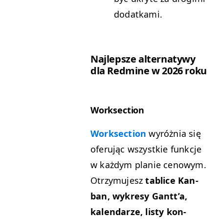
dodatkami.
Najlep­sze alter­naty­wy
dla Red­mine w 2026 roku
Work­sec­tion
Work­sec­tion
wyróż­nia się
ofer­u­jąc wszys­tkie funkc­je
w każdym planie cenowym.
Otrzy­mu­jesz
tablice Kan­
ban, wykresy Gantt’a,
kalen­darze, listy kon­