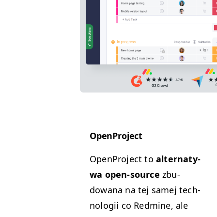
Open­Pro­ject
Open­Pro­ject to
alter­naty­
wa open-source
zbu­
dowana na tej samej tech­
nologii co Red­mine, ale