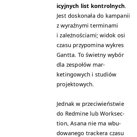
icyjnych list kon­trol­nych
.
Jest doskon­ała do kam­panii
z wyraźny­mi ter­mi­na­mi
i zależnoś­ci­a­mi; widok osi
cza­su przy­pom­i­na wykres
Gant­ta. To świet­ny wybór
dla zespołów mar­
ketingowych i studiów
projektowych.
Jed­nak w prze­ci­wieńst­wie
do Red­mine lub Work­sec­
tion, Asana nie ma wbu­
dowanego track­era cza­su