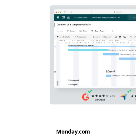
Mon​day​.com