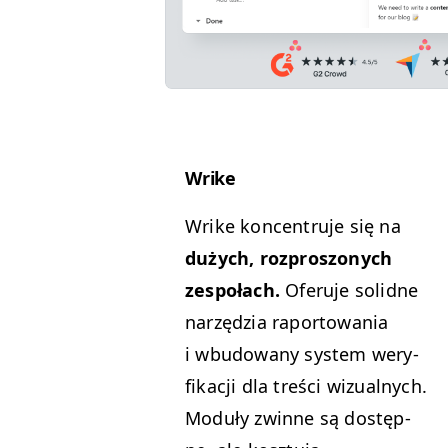
Wrike
Wrike kon­cen­tru­je się na
dużych, rozpros­zonych
zespołach.
Ofer­u­je solidne
narzędzia rapor­towa­nia
i wbu­dowany sys­tem wery­
fikacji dla treś­ci wiz­ual­nych.
Mod­uły zwinne są dostęp­