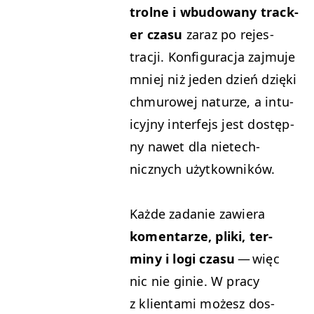
trolne i wbu­dowany track­
er cza­su
zaraz po rejes­
tracji. Kon­fig­u­rac­ja zaj­mu­je
mniej niż jeden dzień dzię­ki
chmurowej naturze, a intu­
icyjny inter­fe­js jest dostęp­
ny nawet dla nietech­
nicznych użytkowników.
Każde zadanie zaw­iera
komen­tarze, pli­ki, ter­
miny i logi cza­su
— więc
nic nie ginie. W pra­cy
z klien­ta­mi możesz dos­