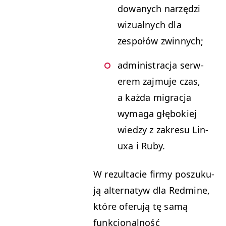
dowanych narzędzi
wiz­ual­nych dla
zespołów zwinnych;
admin­is­trac­ja ser­w­
erem zaj­mu­je czas,
a każ­da migrac­ja
wyma­ga głębok­iej
wiedzy z zakre­su Lin­
uxa i Ruby.
W rezulta­cie firmy poszuku­
ją alter­natyw dla Red­mine,
które ofer­u­ją tę samą
funkcjon­al­ność