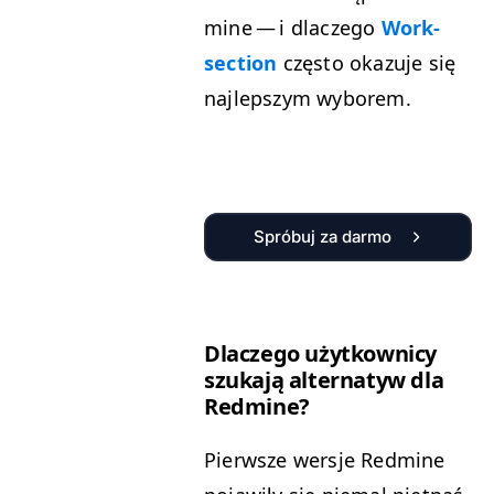
mine — i dlaczego
Work­
sec­tion
częs­to okazu­je się
najlep­szym wyborem.
Spróbuj za darmo
Dlaczego użytkown­i­cy
szuka­ją alter­natyw dla
Redmine?
Pier­wsze wer­sje Red­mine