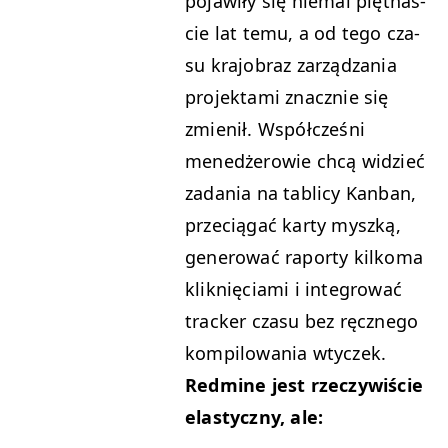
pojaw­iły się niemal pięt­naś­
cie lat temu, a od tego cza­
su kra­jo­braz zarządza­nia
pro­jek­ta­mi znacznie się
zmienił. Współcześni
menedżerowie chcą widzieć
zada­nia na tabl­i­cy Kan­ban,
prze­cią­gać kar­ty myszką,
gen­erować raporty kilko­ma
kliknię­ci­a­mi i inte­grować
track­er cza­su bez ręcznego
kom­pi­lowa­nia wtyczek.
Red­mine jest rzeczy­wiś­cie
elasty­czny, ale: