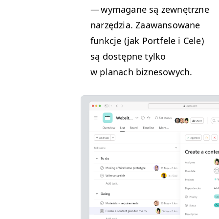
— wyma­gane są zewnętrzne
narzędzia. Zaawan­sowane
funkc­je (jak Port­fele i Cele)
są dostęp­ne tylko
w planach biznesowych.