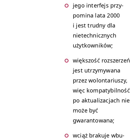
jego inter­fe­js przy­
pom­i­na lata 2000
i jest trud­ny dla
nietech­nicznych
użytkowników;
więk­szość rozsz­erzeń
jest utrzymy­wana
przez wolon­tar­iuszy,
więc kom­paty­bil­ność
po aktu­al­iza­c­jach nie
może być
gwarantowana;
wciąż braku­je wbu­