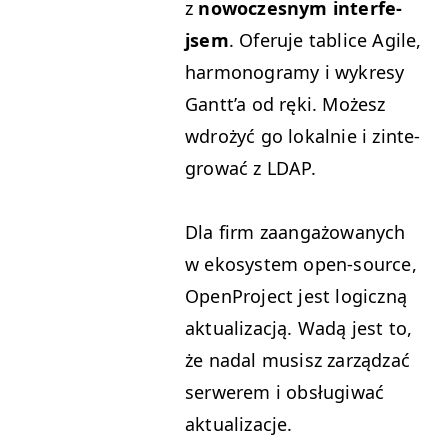
z
nowoczes­nym inter­fe­
jsem
. Ofer­u­je tablice Agile,
har­mono­gramy i wykresy
Gantt’a od ręki. Możesz
wdrożyć go lokalnie i zin­te­
grować z
LDAP
.
Dla firm zaan­gażowanych
w ekosys­tem open-source,
Open­Pro­ject jest log­iczną
aktu­al­iza­cją. Wadą jest to,
że nadal musisz zarządzać
ser­w­erem i obsługi­wać
aktualizacje.