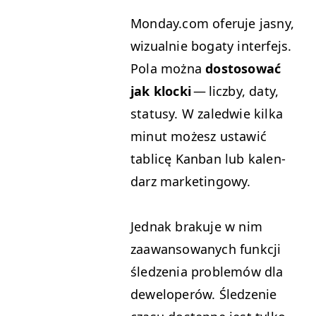
Mon​day​.com ofer­u­je jas­ny,
wiz­ual­nie bogaty inter­fe­js.
Pola moż­na
dos­tosować
jak kloc­ki
— licz­by, daty,
sta­tusy. W zaled­wie kil­ka
min­ut możesz ustaw­ić
tablicę Kan­ban lub kalen­
darz marketingowy.
Jed­nak braku­je w nim
zaawan­sowanych funkcji
śledzenia prob­lemów dla
dewelop­erów. Śledze­nie