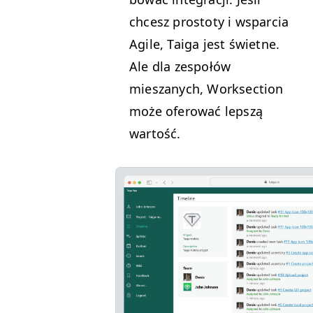
chcesz pros­to­ty i wspar­cia
Agile, Taiga jest świetne.
Ale dla zespołów
mieszanych, Work­sec­tion
może ofer­ować lep­szą
wartość.