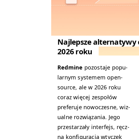
Najlepsze alternatywy
2026 roku
Red­mine
pozosta­je pop­u­
larnym sys­te­mem open-
source, ale w 2026 roku
coraz więcej zespołów
prefer­u­je nowoczesne, wiz­
ualne rozwiąza­nia. Jego
przes­tarza­ły inter­fe­js, ręcz­
na kon­fig­u­rac­ja wty­czek