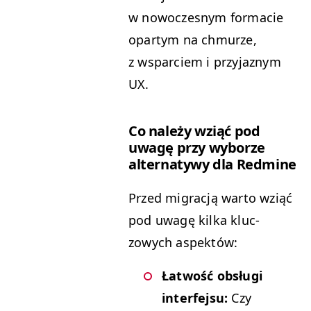
w nowoczes­nym for­ma­cie
opar­tym na chmurze,
z wspar­ciem i przy­jaznym
UX
.
Co należy wziąć pod
uwagę przy wyborze
alter­naty­wy dla Redmine
Przed migracją warto wziąć
pod uwagę kil­ka kluc­
zowych aspektów:
Łat­wość obsłu­gi
inter­fe­j­su:
Czy