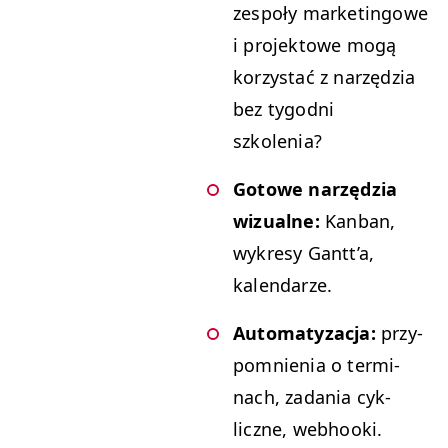
zespoły mar­ketingowe
i pro­jek­towe mogą
korzys­tać z narzędzia
bez tygod­ni
szkolenia?
Gotowe narzędzia
wiz­ualne:
Kan­ban,
wykresy Gantt’a,
kalendarze.
Automatyza­c­ja:
przy­
pom­nienia o ter­mi­
nach, zada­nia cyk­
liczne, webhooki.