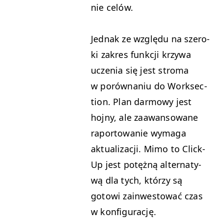
nie celów.
Jed­nak ze wzglę­du na sze­ro­
ki zakres funkcji krzy­wa
uczenia się jest stro­ma
w porów­na­niu do Work­sec­
tion. Plan dar­mowy jest
hojny, ale zaawan­sowane
rapor­towanie wyma­ga
aktu­al­iza­cji. Mimo to Click­
Up jest potężną alter­naty­
wą dla tych, którzy są
gotowi zain­west­ować czas
w konfigurację.