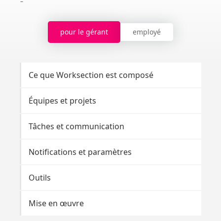
pour le gérant
employé
Ce que Worksection est composé
Br
Équipes et projets
Pa
Tâches et communication
Tâ
Notifications et paramètres
No
Outils
Ou
Mise en œuvre
Ta