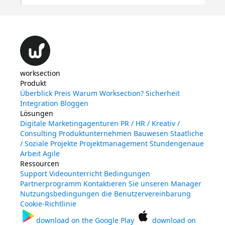
worksection
Produkt
Überblick
Preis
Warum Worksection?
Sicherheit
Integration
Bloggen
Lösungen
Digitale Marketingagenturen
PR / HR / Kreativ /
Consulting
Produktunternehmen
Bauwesen
Staatliche
/ Soziale Projekte
Projektmanagement
Stundengenaue
Arbeit
Agile
Ressourcen
Support
Videounterricht
Bedingungen
Partnerprogramm
Kontaktieren Sie unseren Manager
Nutzungsbedingungen
die Benutzervereinbarung
Cookie-Richtlinie
download on the
Google Play
download on