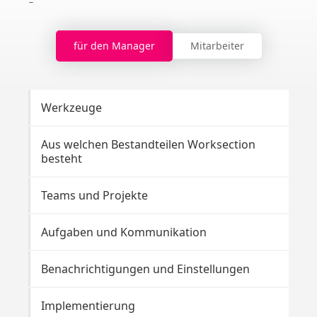
für den Manager
Mitarbeiter
Werkzeuge
Ku
Aus welchen Bestandteilen Worksection
Pr
besteht
Au
Teams und Projekte
Be
Aufgaben und Kommunikation
We
Benachrichtigungen und Einstellungen
Sc
Implementierung