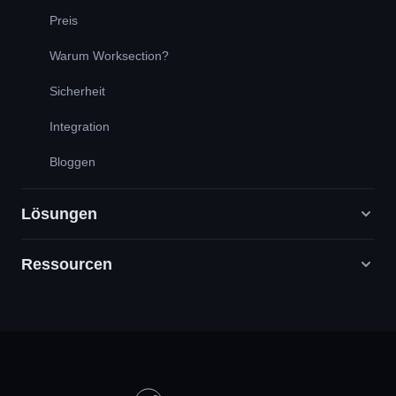
Preis
Warum Worksection?
Sicherheit
Integration
Bloggen
Lösungen
Ressourcen
Digitale Marketingagenturen
PR / HR / Kreativ / Consulting
Support
Produktunternehmen
Wissensbasis
Bauwesen
Videounterricht