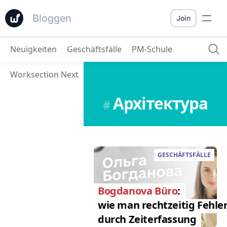
Bloggen
Join
Neuigkeiten
Geschäftsfälle
PM-Schule
Worksection Next
Архітектура
#
GESCHÄFTSFÄLLE
Bogdanova Büro
:
wie man rechtzeitig Fehle
durch Zeiterfassung