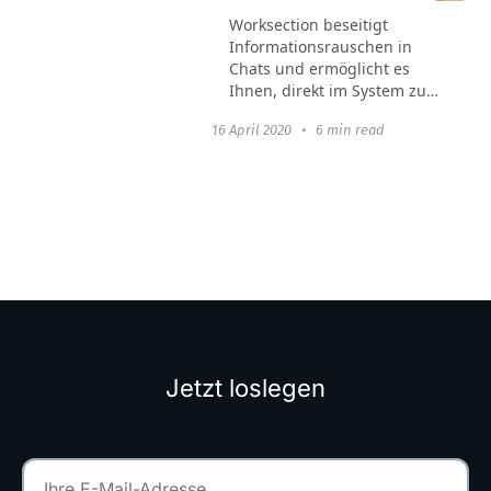
Worksection beseitigt
Informationsrauschen in
Chats und ermöglicht es
Ihnen, direkt im System zu
kommunizieren. Die
16 April 2020
•
6 min read
Chronologie der Ereignisse
und die Gedanken der
Menschen bleiben immer
unter der spezifischen
Aufgabe.
Jetzt loslegen