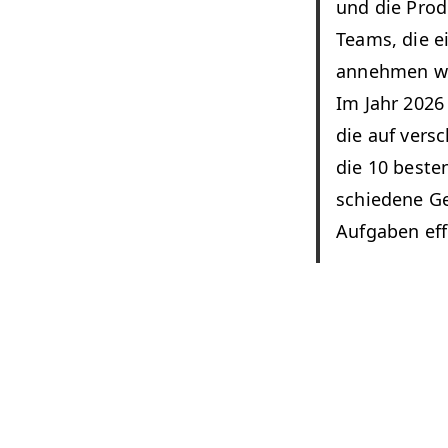
und die Pro­d
Teams, die ei
annehmen woll
Im Jahr 2026 e
die auf ver­s
die 10 besten
schiedene Ges
Auf­gaben eff