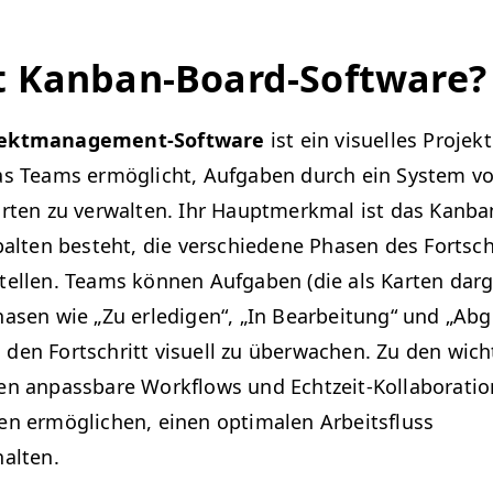
t Kanban-Board-Software?
ek­t­man­age­ment-Soft­ware
ist ein visuelles Pro­jek­
as Teams ermöglicht, Auf­gaben durch ein Sys­tem v
arten zu ver­wal­ten. Ihr Haupt­merk­mal ist das Kan­b
al­ten beste­ht, die ver­schiedene Phasen des Fortschr
tellen. Teams kön­nen Auf­gaben (die als Karten darg
hasen wie
„
Zu erledi­gen“,
„
In Bear­beitung“ und
„
Abg
den Fortschritt visuell zu überwachen. Zu den wicht
n anpass­bare Work­flows und Echtzeit-Kol­lab­o­ra­tio
­nen ermöglichen, einen opti­malen Arbeits­fluss
halten.