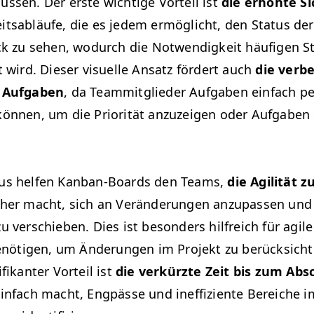
ssen. Der erste wichtige Vorteil ist
die erhöhte Si
eitsabläufe, die es jedem ermöglicht, den Sta­tus de
ck zu sehen, wodurch die Notwendigkeit häu­fi­gen St
t wird. Dieser visuelle Ansatz fördert auch
die verbe
 Auf­gaben
, da Team­mit­glieder Auf­gaben ein­fach p
ön­nen, um die Pri­or­ität anzuzeigen oder Auf­gaben
aus helfen Kan­ban-Boards den Teams,
die Agilität 
ch­er macht, sich an Verän­derun­gen anzu­passen und P
 ver­schieben. Dies ist beson­ders hil­fre­ich für agil
t benöti­gen, um Änderun­gen im Pro­jekt zu berück­sicht
nifikan­ter Vorteil ist
die verkürzte Zeit bis zum Abs
in­fach macht, Eng­pässe und inef­fiziente Bere­iche i