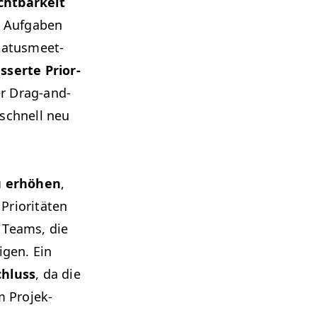
cht­barkeit
r Auf­gaben
a­tus­meet­
sserte Pri­or­
er Drag-and-
 schnell neu
zu erhöhen
,
ri­or­itäten
e Teams, die
i­gen. Ein
chluss
, da die
m Pro­jek­