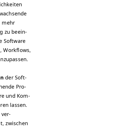
ichkeit­en
 wach­sende
, mehr
g zu beein­
e Soft­ware
n, Work­flows,
 anzupassen.
en
der Soft­
­hende Pro­
ware und Kom­
eren lassen.
 ver­
t, zwis­chen