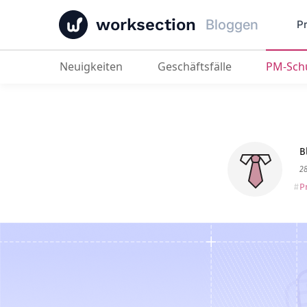
worksection
Bloggen
P
Neuigkeiten
Geschäftsfälle
PM-Sch
Beste Kanban-Board-Software 20
B
2
P