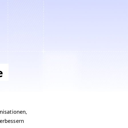
e
­sa­tio­nen,
 verbessern