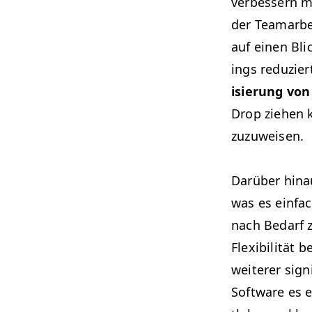
verbessern mü
der Tea­mar­b
auf einen Bli
ings reduzier
isierung von
Drop ziehen k
zuzuweisen.
Darüber hin­
was es ein­fa
nach Bedarf zu
Flex­i­bil­itä
weit­er­er sig­
Soft­ware es e