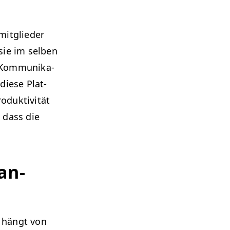
mit­glieder
sie im sel­ben
 Kom­mu­nika­
diese Plat­
­duk­tiv­ität
 dass die
an-
e hängt von