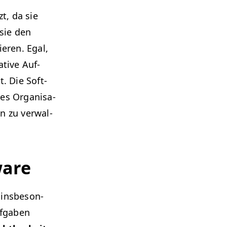
t, da sie
 sie den
ieren. Egal,
­tive Auf­
t. Die Soft­
es Organ­i­sa­
en zu ver­wal­
ware
 ins­beson­
uf­gaben