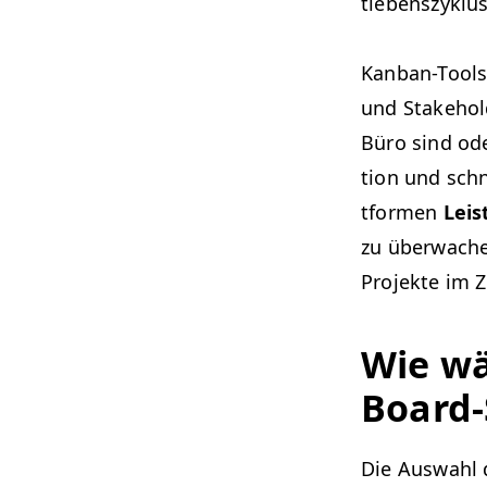
tleben­szyk­lu
Kan­ban-Tool
und Stake­hold
Büro sind oder
tion und schn
tfor­men
Lei
zu überwache
Pro­jek­te im 
Wie wä
Board-
Die Auswahl d