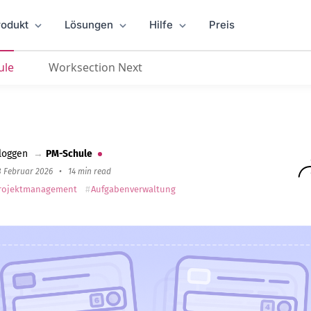
rodukt
Lösungen
Hilfe
Preis
ule
Worksection Next
26
loggen
→
PM-Schule
8 Februar 2026
•
14 min read
rojektmanagement
Aufgabenverwaltung