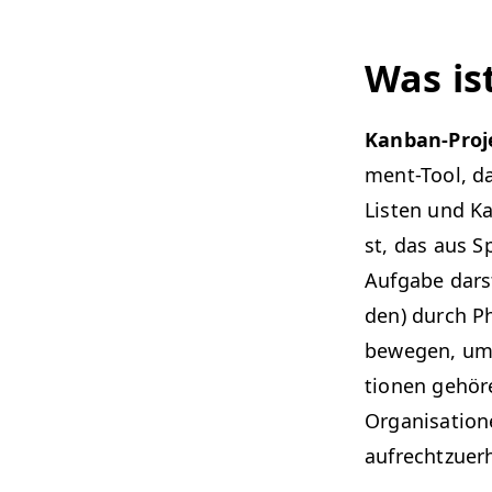
Was is
Kan­ban-Pro­j
ment-Tool, d
Lis­ten und K
st, das aus Sp
Auf­gabe dars
den) durch P
bewe­gen, um 
tio­nen gehöre
Organ­i­sa­tio
aufrechtzuer