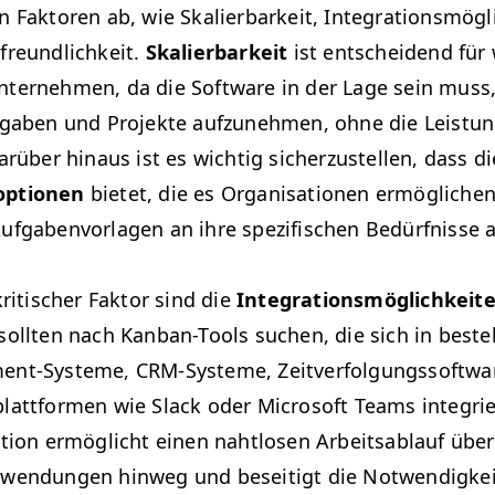
n Fak­toren ab, wie Skalier­barkeit, Inte­gra­tions­mögl
fre­undlichkeit.
Skalier­barkeit
ist entschei­dend für
ternehmen, da die Soft­ware in der Lage sein muss
­gaben und Pro­jek­te aufzunehmen, ohne die Leis­tun
arüber hin­aus ist es wichtig sicherzustellen, dass di
p­tio­nen
bietet, die es Organ­i­sa­tio­nen ermögliche
f­gaben­vor­la­gen an ihre spez­i­fis­chen Bedürfnisse
kri­tis­ch­er Fak­tor sind die
Inte­gra­tions­möglichkeit­
oll­ten nach Kan­ban-Tools suchen, die sich in beste
­ment-Sys­teme, CRM-Sys­teme, Zeitver­fol­gungssoft­
plat­tfor­men wie Slack oder Microsoft Teams inte­gri­
a­tion ermöglicht einen naht­losen Arbeitsablauf über
en­dun­gen hin­weg und beseit­igt die Notwendigkei