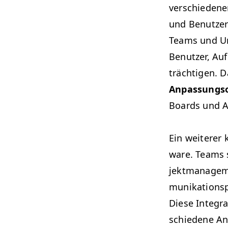
ver­schiede­ne
und Benutzer­
Teams und Un
Benutzer, Auf
trächti­gen. D
Anpas­sung­so
Boards und Au
Ein weit­er­er 
ware. Teams s
jek­t­man­age
mu­nika­tion­s
Diese Inte­gr
schiedene Anw