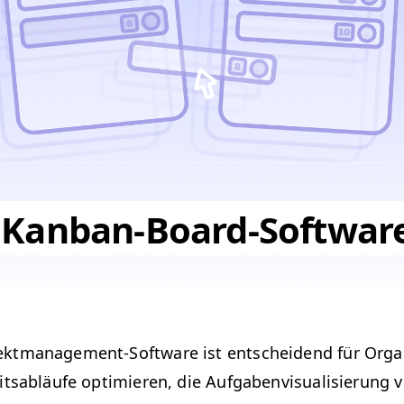
 Kanban-Board-Softwar
k­t­man­age­ment-Soft­ware ist entschei­dend für Organ­i
itsabläufe opti­mieren, die Auf­gaben­vi­su­al­isierung