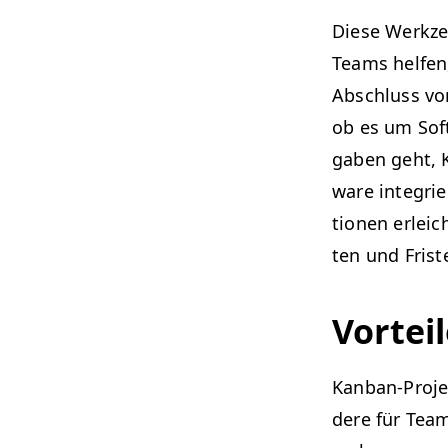
Diese Werkzeu
Teams helfen,
Abschluss von 
ob es um Soft­
gaben geht, K
ware inte­gri­
tio­nen erle­i
ten und Fris­
Vortei
Kan­ban-Pro­je
dere für Team