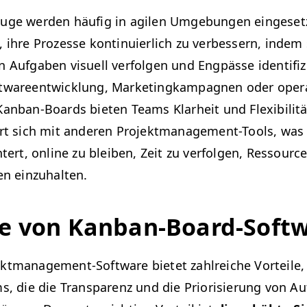
ge wer­den häu­fig in agilen Umge­bun­gen einge­set­z
 ihre Prozesse kon­tinuier­lich zu verbessern, indem
Auf­gaben visuell ver­fol­gen und Eng­pässe iden­ti­fiz
wa­reen­twick­lung, Mar­ket­ingkam­pag­nen oder oper­a
an­ban-Boards bieten Teams Klarheit und Flex­i­bil­itä
ert sich mit anderen Pro­jek­t­man­age­ment-Tools, was 
chtert, online zu bleiben, Zeit zu ver­fol­gen, Ressourc
ten einzuhalten.
le von Kanban-Board-Soft
k­t­man­age­ment-Soft­ware bietet zahlre­iche Vorteile,
s, die die Trans­parenz und die Pri­or­isierung von A