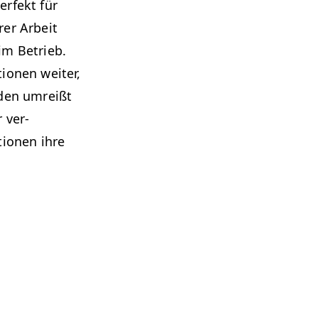
r­fekt für
rer Arbeit
im Betrieb.
io­nen weit­er,
aden umreißt
r ver­
tio­nen ihre