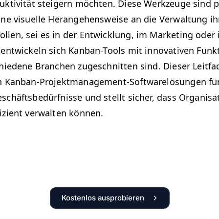
uk­tiv­ität steigern möcht­en. Diese Werkzeuge sind pe
ne visuelle Herange­hensweise an die Ver­wal­tung ih
en, sei es in der Entwick­lung, im Mar­ket­ing oder 
ntwick­eln sich Kan­ban-Tools mit inno­v­a­tiv­en Funk­t
chiedene Branchen zugeschnit­ten sind. Dieser Leit­f
 Kan­ban-Pro­jek­t­man­age­ment-Soft­warelö­sun­gen fü
chäfts­bedürfnisse und stellt sich­er, dass Organ­i­sa­
izient ver­wal­ten können.
Kostenlos ausprobieren