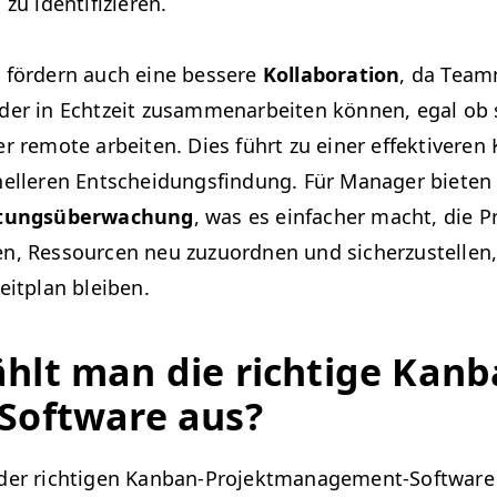
s zu identifizieren.
s fördern auch eine bessere
Kol­lab­o­ra­tion
, da Team­
­er in Echtzeit zusam­me­nar­beit­en kön­nen, egal ob 
 remote arbeit­en. Dies führt zu ein­er effek­tiv­eren
elleren Entschei­dungs­find­ung. Für Man­ag­er bieten 
s­tungsüberwachung
, was es ein­fach­er macht, die Pro
n, Ressourcen neu zuzuord­nen und sicherzustellen,
Zeit­plan bleiben.
hlt man die richtige Kan­b
Soft­ware aus?
er richti­gen Kan­ban-Pro­jek­t­man­age­ment-Soft­war