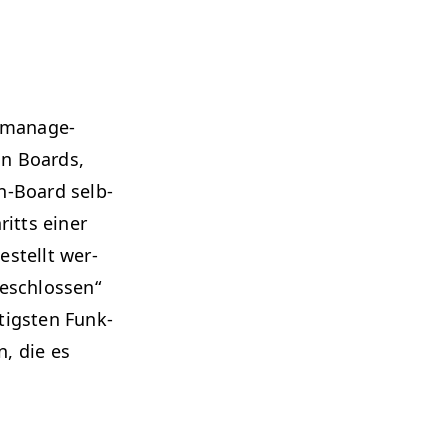
t­man­age­
on Boards,
an-Board selb­
itts ein­er
estellt wer­
eschlossen“
ig­sten Funk­
n, die es