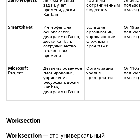
Zoho Projects
Автоматизация
Команды
От $4 за
задач, учет
с ограниченным
пользов
времени, доски
бюджетом
в месяц
Kanban
Smartsheet
Интерфейс на
Большие
От $9 за
основе сетки,
организации,
пользов
диаграммы Ганта,
управляющие
в месяц
доски Kanban,
сложными
сотрудничество
проектами
в реальном
времени
Microsoft
Детализированное
Организации
От $10 з
Project
планирование,
уровня
пользов
управление
предприятия
в месяц
ресурсами, доски
Kanban,
диаграммы Ганта
Worksection
Worksection
— это универсальный