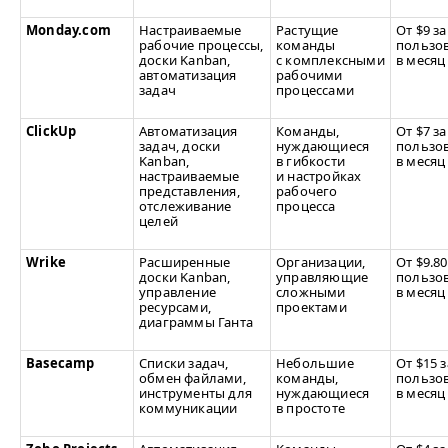
Monday​.com
Настраиваемые
Растущие
От $9 за
рабочие процессы,
команды
пользов
доски Kanban,
с комплексными
в месяц
автоматизация
рабочими
задач
процессами
ClickUp
Автоматизация
Команды,
От $7 за
задач, доски
нуждающиеся
пользов
Kanban,
в гибкости
в месяц
настраиваемые
и настройках
представления,
рабочего
отслеживание
процесса
целей
Wrike
Расширенные
Организации,
От $9.80
доски Kanban,
управляющие
пользов
управление
сложными
в месяц
ресурсами,
проектами
диаграммы Ганта
Basecamp
Списки задач,
Небольшие
От $15 з
обмен файлами,
команды,
пользов
инструменты для
нуждающиеся
в месяц
коммуникации
в простоте