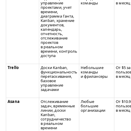
управление
команды
в месяц
проектами, учет
времени,
диаграмма Ганта,
Kanban, хранение
документов,
календарь,
отчетность,
отслеживание
проектов
в реальном
времени, контроль
доступа
Trello
Доски Kanban,
Небольшие
От $5 за
функциональность
команды
пользов
перетаскивания,
и фрилансеры
в месяц
базовое
управление
задачами
Asana
Отслеживание
Любые
От $10.9
задач, временные
большие
пользов
линии, доски
организации
в месяц
Kanban,
сотрудничество
в реальном
времени