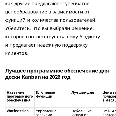
как другие предлагают ступенчатое
ценообразование в зависимости от
функций и количества пользователей.
Убедитесь, что вы выбрали решение,
которое соответствует вашему бюджету
и предлагает надежную поддержку
клиентов.
Лучшее программное обеспечение для
доски Kanban на 2026 год
Название
Ключевые
Лучший для
Цена з
программного
функции
пользов
обеспечения
в меся
Worksection
Управление
Небольшие
От $3.4 
задачами,
и средние
пользов