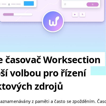
je časovač Worksection
ší volbou pro řízení
ktových zdrojů
az­na­menávány z paměti a čas­to se zpožděním. Časov