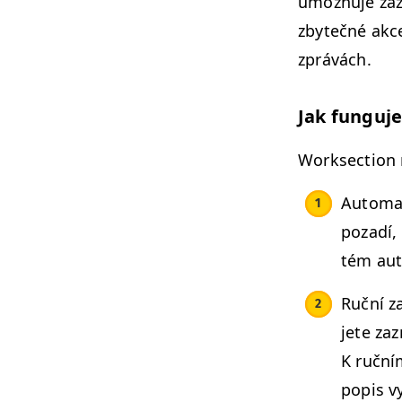
umožňu­je zaz­
zbytečné akce
zprávách.
Jak fun­gu­
Work­sec­tion 
Auto­mat
pozadí, 
tém aut
Ruční z
jete zaz
K ruční
popis v