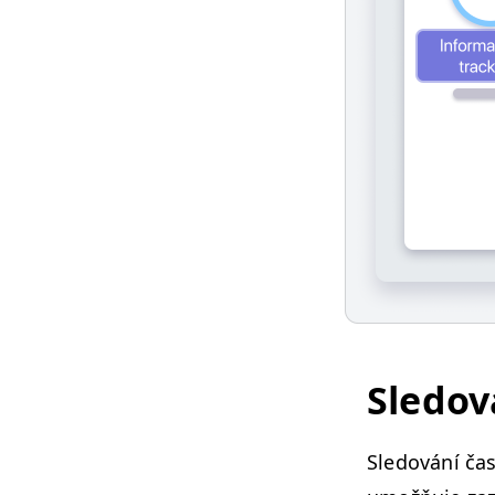
Sle­do
Sle­dování ča