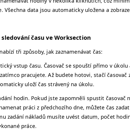
na­mená­vat hodiny v něko­li­ka kliknutích, což min­i­mal
. Všech­na data jsou auto­mat­icky ulože­na a zobraz
je sle­dování času ve Worksection
nabízí tři způ­so­by, jak zaz­na­mená­vat čas:
­ický vst­up času. Časo­vač se spouští pří­mo v úkolu
zatím­co pracu­jete. Až budete hotovi, stačí časo­vač z
o­mat­icky uloží čas strávený na úkolu.
adání hodin. Pokud jste zapom­něli spustit časo­vač 
­na­me­nat prá­ci z před­chozího dne, můžete čas zadat
­mu zadání nák­ladů musíte uvést datum, počet hodin
yko­nané práce.