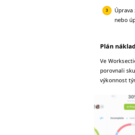
Úpra­va
nebo úp
Plán nák­la
Ve Work­sec­t
porov­nali sk
výkon­nost tým