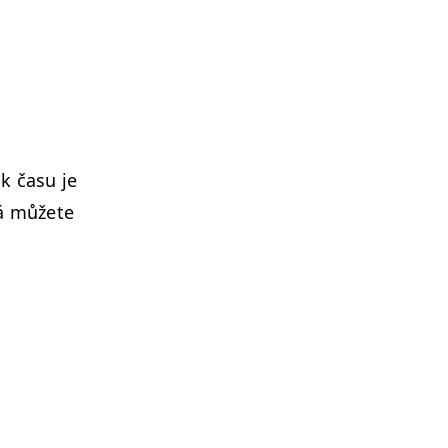
k času je
rá můžete