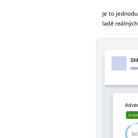
Je to jednodu
ladě reál­nýc