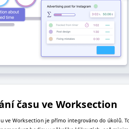
vání času ve Worksection
su ve Work­sec­tion je pří­mo inte­grováno do úkolů. 