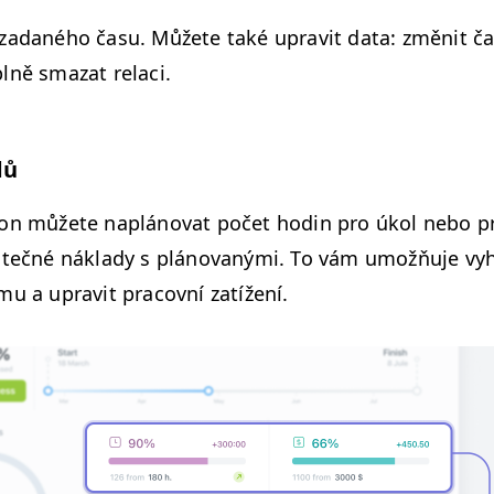
 zadaného času. Můžete také uprav­it data: změnit ča
lně smazat relaci.
dů
ion můžete napláno­vat počet hodin pro úkol nebo pr
utečné nák­la­dy s pláno­vaný­mi. To vám umožňu­je vy
u a uprav­it pra­cov­ní zatížení.