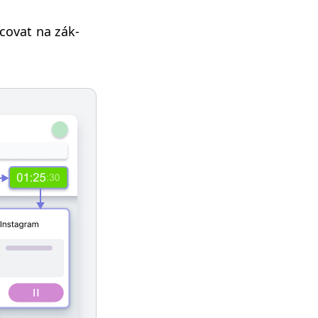
o­v­at na zák­