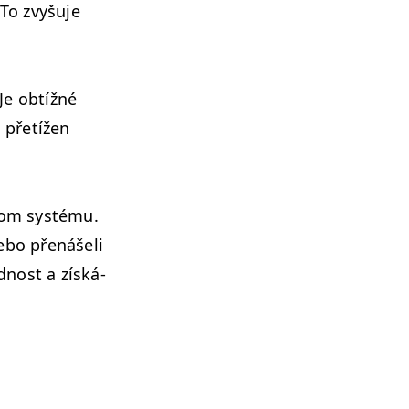
To zvyšu­je
 Je obtížné
 přetížen
om sys­té­mu.
nebo přenášeli
­nost a získá­