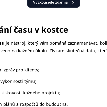
Vyzkoušejte zdarma
vání času v kostce
asu
je nástroj, který vám pomáhá zaz­na­mená­vat, koli
áveno na každém úkolu. Získáte skutečná data, kte
í zpráv pro klienty;
výkon­nos­ti týmu;
u ziskovosti každého projektu;
 plánů a rozpočtů do budoucna.