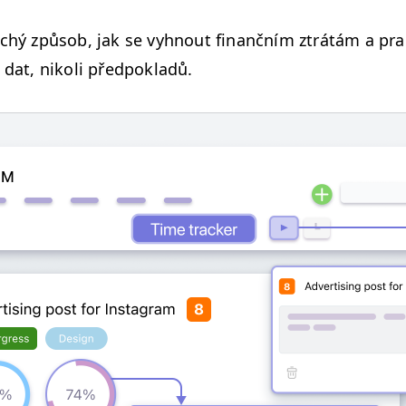
chý způ­sob, jak se vyh­nout finančním ztrátám a pra­c
h dat, nikoli předpokladů.