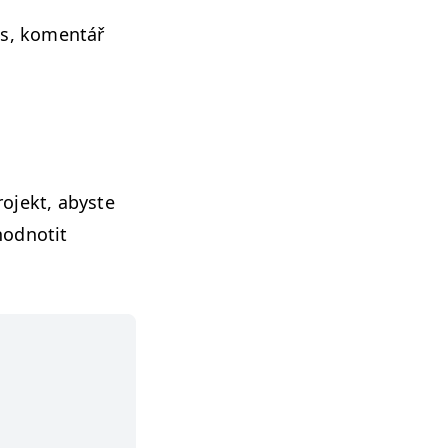
s, komen­tář
o­jekt, abyste
hod­notit