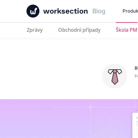
worksection
Blog
Produk
Zprávy
Obchodní případy
Škola PM
Proč je časovač Worksection nejle
B
9