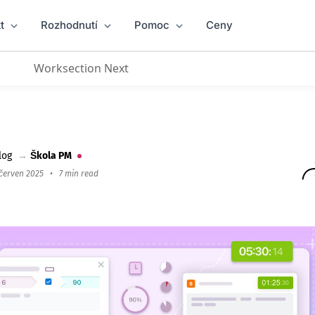
t
Rozhodnutí
Pomoc
Ceny
Worksection Next
pší volbou pro řízení projektových zdrojů
log
→
Škola PM
 červen 2025
•
7 min read