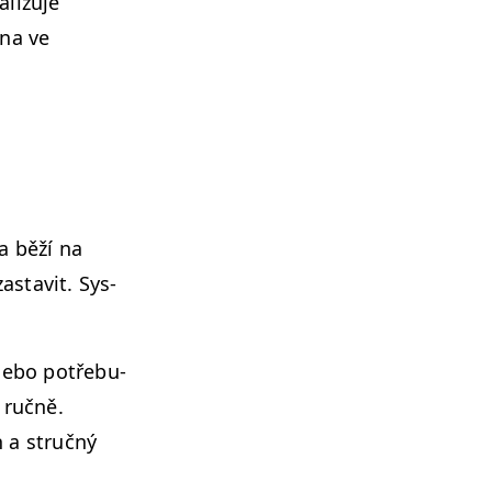
­izu­je
ena ve
 a běží na
as­tavit. Sys­
nebo potře­bu­
 ručně.
 a stručný