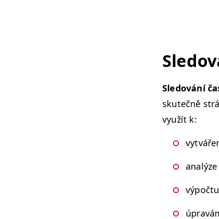
Sle­do
Sle­dování č
skutečně str
využít k:
vytvářen
analýze 
výpoč­t
úpravám