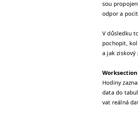
sou propo­je­
odpor a poc­i
V důsled­ku t
pocho­pit, ko
a jak ziskový 
Work­sec­tion
Hodiny zaz­na
data do tab­u
vat reál­ná d