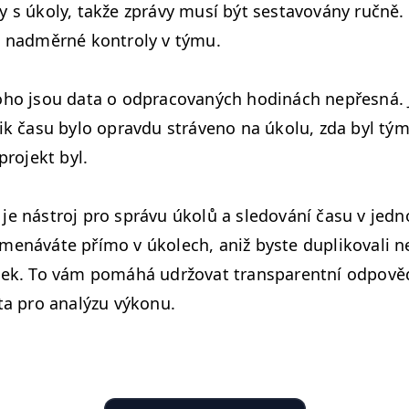
ny s úkoly, takže zprávy musí být ses­tavovány ručně. 
t nad­měrné kon­troly v týmu.
oho jsou data o odpra­co­v­aných hod­inách nepřes­ná.
lik času bylo oprav­du stráveno na úkolu, zda byl tým
pro­jekt byl.
je nástroj pro správu úkolů a sle­dování času v jed­n
­menáváte pří­mo v úkolech, aniž byste dup­liko­vali 
lek. To vám pomáhá udržo­vat trans­par­ent­ní odpověd
ata pro analýzu výkonu.