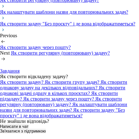
Як створити регулярну (повторювану) задачу?
Як налаштувати шаблони назви для повторювальних задач?
Як створити задачу "Без проєкту" і де вона відображатиметься?
Previous
Як створити задачу через пошту?
Next
Як створити регулярну (повторювану) задачу?
Завдання
Як створити відкладену задачу?
Як створити задачу?
Як створити групу задач?
Як створити
однакову задачу на декількох відповідальних?
Як створити
однакові задачі одразу в кількох проєктах?
Як створити
підзадачу?
Як створити задачу через пошту?
Як створити
регулярну (повторювану) задачу?
Як налаштувати шаблони
назви для повторювальних задач?
Як створити задачу "Без
проєкту" і де вона відображатиметься?
Не знайшли відповідь?
Написати в чат
Зв'язатися з підтримкою