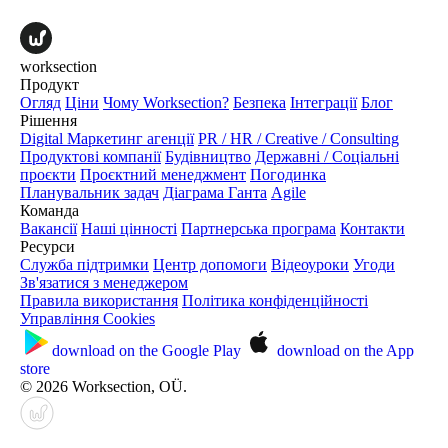
worksection
Продукт
Огляд
Ціни
Чому Worksection?
Безпека
Інтеграції
Блог
Рішення
Digital Маркетинг агенції
PR / HR / Creative / Consulting
Продуктові компанії
Будівництво
Державні / Соціальні
проєкти
Проєктний менеджмент
Погодинка
Планувальник задач
Діаграма Ганта
Agile
Команда
Вакансії
Наші цінності
Партнерська програма
Контакти
Ресурси
Служба підтримки
Центр допомоги
Відеоуроки
Угоди
Зв'язатися з менеджером
Правила використання
Політика конфіденційності
Управління Cookies
download on the
Google Play
download on the
App
store
© 2026 Worksection, OÜ.