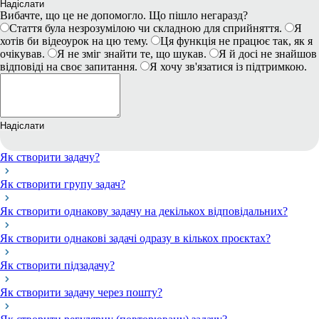
Надіслати
Вибачте, що це не допомогло. Що пішло негаразд?
Стаття була незрозумілою чи складною для сприйняття.
Я
хотів би відеоурок на цю тему.
Ця функція не працює так, як я
очікував.
Я не зміг знайти те, що шукав.
Я й досі не знайшов
відповіді на своє запитання.
Я хочу зв'язатися із підтримкою.
Надіслати
Як створити задачу?
Як створити групу задач?
Як створити однакову задачу на декількох відповідальних?
Як створити однакові задачі одразу в кількох проєктах?
Як створити підзадачу?
Як створити задачу через пошту?