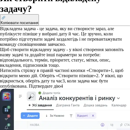
задачу?
Копіювати посилання
Відкладена задача - це задача, яку ви створюєте зараз, але
публікуєте пізніше у вибрані дату й час. Це зручно, коли
потрібно підготувати задачі заздалегідь і не перевантажувати
команду сповіщеннями завчасно.
Щоб створити відкладену задачу - у вікні створення заповніть
назву задачі та додайте інші параметри за потреби:
відповідального, термін, пріоритет, статус, мітки, опис,
вкладення, підписників тощо.
Натисніть стрілку в правій частині кнопки «Створити»
1
, щоб
відкрити меню дій.
Оберіть «Створити пізніше»
2
. У вікні, що
відкриється, оберіть дату та час
3
, коли задача має бути
опублікована. Підтвердьте дію
4