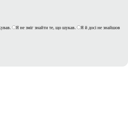
кував.
Я не зміг знайти те, що шукав.
Я й досі не знайшов