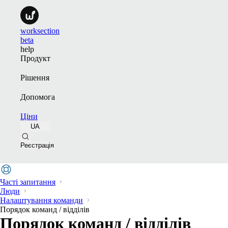
worksection
beta
help
Продукт
Рішення
Допомога
Ціни
UA
Реєстрація
Часті запитання
Люди
Налаштування команди
Порядок команд / відділів
Порядок команд / відділів