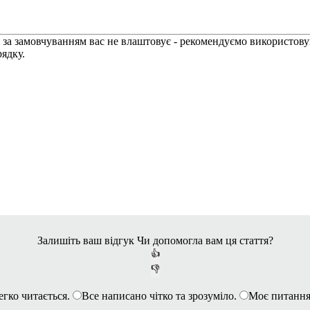
я за замовчуванням вас не влаштовує - рекомендуємо використову
рядку.
Залишіть ваш відгук
Чи допомогла вам ця стаття?
👍
👎
егко читається.
Все написано чітко та зрозуміло.
Моє питання