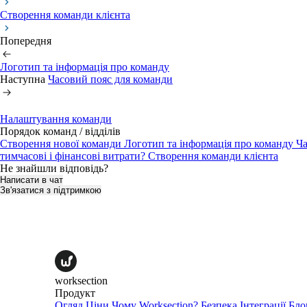
Створення команди клієнта
Попередня
Логотип та інформація про команду
Наступна
Часовий пояс для команди
Налаштування команди
Порядок команд / відділів
Створення нової команди
Логотип та інформація про команду
Ча
тимчасові і фінансові витрати?
Створення команди клієнта
Не знайшли відповідь?
Написати в чат
Зв'язатися з підтримкою
worksection
Продукт
Огляд
Ціни
Чому Worksection?
Безпека
Інтеграції
Бло