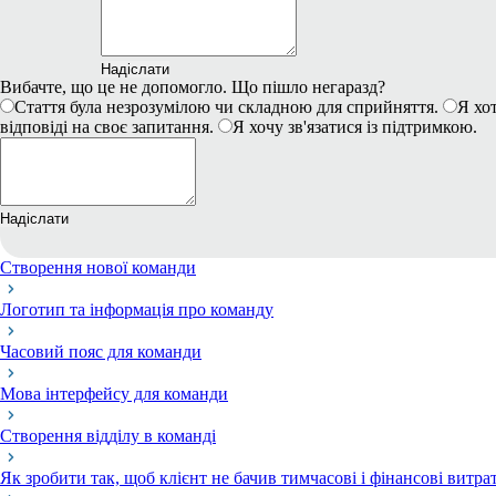
Надіслати
Вибачте, що це не допомогло. Що пішло негаразд?
Стаття була незрозумілою чи складною для сприйняття.
Я хот
відповіді на своє запитання.
Я хочу зв'язатися із підтримкою.
Надіслати
Створення нової команди
Логотип та інформація про команду
Часовий пояс для команди
Мова інтерфейсу для команди
Створення відділу в команді
Як зробити так, щоб клієнт не бачив тимчасові і фінансові витра