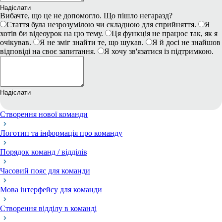
Надіслати
Вибачте, що це не допомогло. Що пішло негаразд?
Стаття була незрозумілою чи складною для сприйняття.
Я
хотів би відеоурок на цю тему.
Ця функція не працює так, як я
очікував.
Я не зміг знайти те, що шукав.
Я й досі не знайшов
відповіді на своє запитання.
Я хочу зв'язатися із підтримкою.
Надіслати
Створення нової команди
Логотип та інформація про команду
Порядок команд / відділів
Часовий пояс для команди
Мова інтерфейсу для команди
Створення відділу в команді