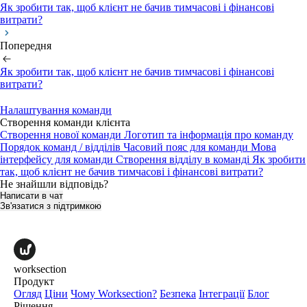
Як зробити так, щоб клієнт не бачив тимчасові і фінансові
витрати?
Попередня
Як зробити так, щоб клієнт не бачив тимчасові і фінансові
витрати?
Налаштування команди
Створення команди клієнта
Створення нової команди
Логотип та інформація про команду
Порядок команд / відділів
Часовий пояс для команди
Мова
інтерфейсу для команди
Створення відділу в команді
Як зробити
так, щоб клієнт не бачив тимчасові і фінансові витрати?
Не знайшли відповідь?
Написати в чат
Зв'язатися з підтримкою
worksection
Продукт
Огляд
Ціни
Чому Worksection?
Безпека
Інтеграції
Блог
Рішення