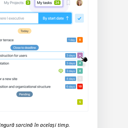
in­gură sarcină în ace­lași timp.