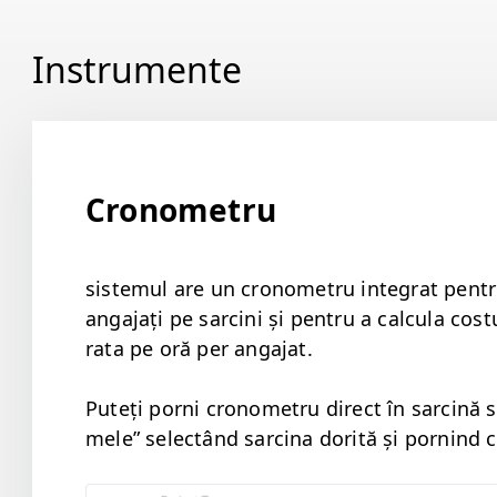
Instrumente
Pe scurt despre Worksection
Setări profil
Sarcini și comunicare
Cronometru
Notificări și setări
sis­temul are un cronometru inte­grat pen­tru
Unelte
anga­jați pe sarci­ni și pen­tru a cal­cu­la cos­t
rata pe oră per angajat.
Începere rapidă
Puteți porni cronometru direct în sarcină s
mele” selec­tând sarci­na dorită și pornind