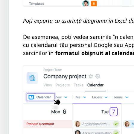
Poți expor­ta cu ușur­ință dia­gra­ma în Excel d
De aseme­nea, poți vedea sarcinile în cal­en­
cu cal­en­darul tău per­son­al Google sau App
sarcinilor în
for­mat­ul obiș­nu­it al cal­en­da