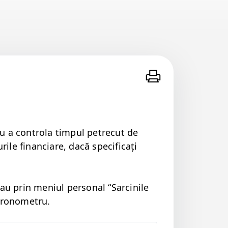
 a con­tro­la tim­pul petre­cut de
urile finan­cia­re, dacă speci­fi­cați
au prin meni­ul per­son­al
“
Sarcinile
 cronometru.