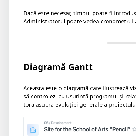
Dacă este nece­sar, tim­pul poate fi intro­d
Admin­is­tra­torul poate vedea cronometrul ac
Diagramă Gantt
Aceas­ta este o dia­gramă care ilus­trează vizu
să con­trolezi cu ușur­ință pro­gra­mul și relaț
to­ra asupra evoluției gen­erale a proiectulu