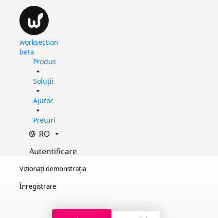
worksection
beta
Produs
Soluții
Ajutor
Prețuri
RO
Autentificare
Vizionați demonstrația
Înregistrare