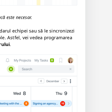
acă este necesar.
darul echipei sau să le sin­cronizezi
le. Ast­fel, vei vedea pro­gra­marea
ru­lui
.