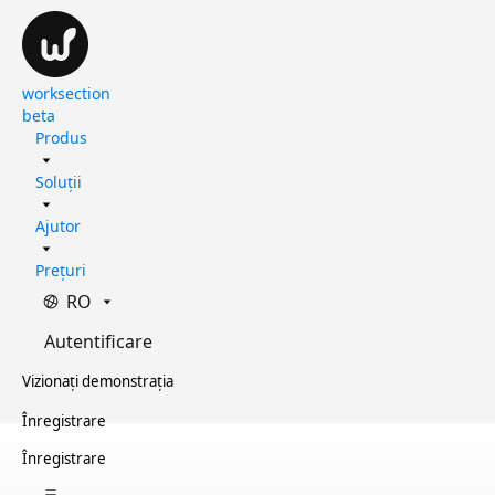
worksection
beta
Produs
Soluții
Ajutor
Prețuri
RO
Autentificare
Vizionați demonstrația
Înregistrare
Înregistrare