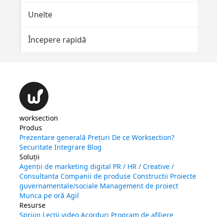
Unelte
Începere rapidă
worksection
Produs
Prezentare generală
Prețuri
De ce Worksection?
Securitate
Integrare
Blog
Soluții
Agenții de marketing digital
PR / HR / Creative /
Consultanta
Companii de produse
Constructii
Proiecte
guvernamentale/sociale
Management de proiect
Munca pe oră
Agil
Resurse
Sprijin
Lecții video
Acorduri
Program de afiliere