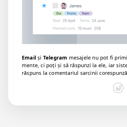
Email
și
Telegram
mesajele nu pot fi prim­
mente, ci poți și să răspun­zi la ele, iar sis
răspuns la comen­tar­i­ul sarcinii corespunz