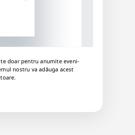
ite doar pen­tru anu­mite eveni­
­temul nos­tru va adău­ga acest
ătoare.