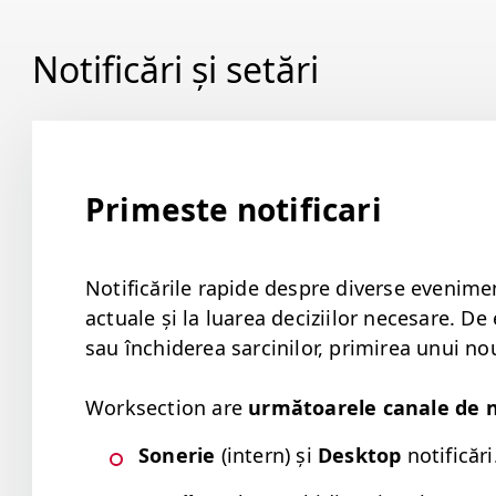
Notificări și setări
Primeste notificari
Noti­ficările rapi­de despre diverse eveni­me
actuale și la luarea decizi­ilor nece­sare. De
sau închiderea sarcinilor, prim­irea unui nou
Work­sec­tion are
urmă­toarele canale de no
Soner­ie
(intern)
și
Desk­top
noti­ficări