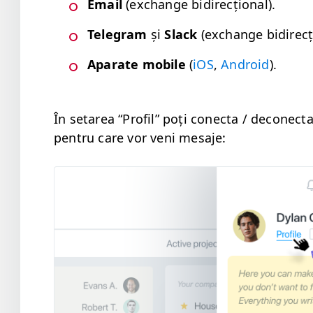
Email
(exchange bidirecțional).
Telegram
și
Slack
(exchange bidirecț
Aparate
mobile
(
iOS
,
Android
).
În setarea
“
Pro­fil” poți conec­ta / deconec­
pen­tru care vor veni mesaje: