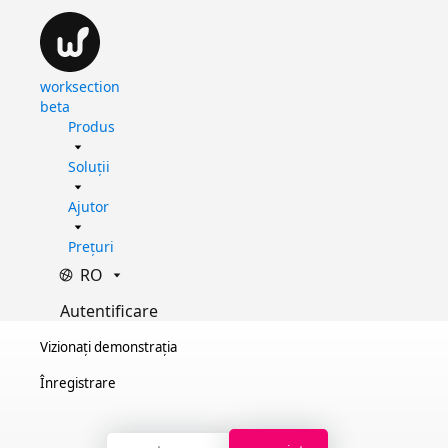
worksection
beta
Produs
Soluții
Ajutor
Prețuri
RO
Autentificare
Vizionați demonstrația
Înregistrare