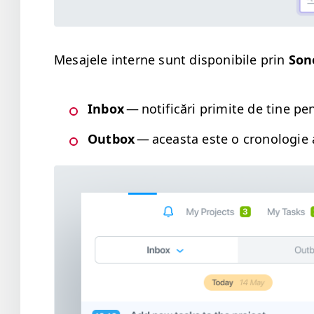
Mesajele interne sunt disponi­bile prin
Sone
Inbox
— noti­ficări prim­ite de tine pe
Out­box
— aceas­ta este o cronolo­gie a