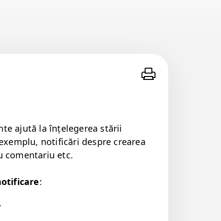
nte ajută la înțelegerea stării
 exem­plu, noti­ficări despre crearea
 comen­tar­iu etc.
ti­fi­care
:
.