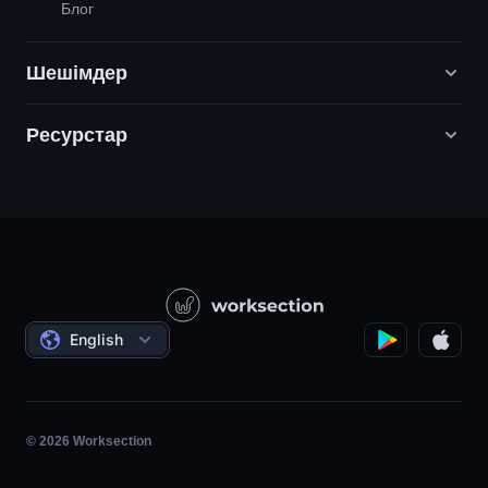
Блог
Шешімдер
Ресурстар
Цифрлық маркетинг агенттіктері
PR / HR / Шығармашылық / Кеңес беру
Қолдау
Өнім компаниялары
Білім қоры
Құрылыс
Бейне сабақтар
Әлеуметтік жобалар
Келісімдер
English
Жобаны басқару
Серіктестік бағдарлама
Сағаттық жұмыс
Шапшаң
© 2026 Worksection