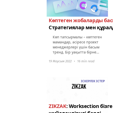
Көптеген жобаларды бас
Стратегиялар мен құрал
Көп тапсырмалы – көптеген
мамандар, әсіресе проект
менеджерлері үшін басым
тренд. Бір уақытта бірнеше
жобаны жүргізу олардың
19 Маусым 2022
•
16 min read
күнделікті ісіне айналды.
Көп жобаны тиімді жүргізу
үшін ең көп кездесетін...
ІСКЕРЛІК ІСТЕР
ZIKZAK
: Worksection бізге