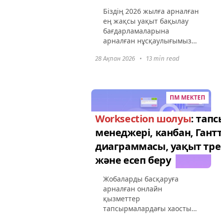
Біздің 2026 жылға арналған
ең жақсы уақыт бақылау
бағдарламаларына
арналған нұсқаулығымызға
кірісейік! Әр бағдарлама
28 Ақпан 2026
•
13 min read
қалай ерекшеленетінін,
олардың қызықты
функционалдары мен
басты пайдаларын
ПМ МЕКТЕП
көрсетеміз...
Worksection шолуы
: тап
менеджері, канбан, Гант
диаграммасы, уақыт тре
және есеп беру
Жобаларды басқаруға
арналған онлайн
қызметтер
тапсырмалардағы хаосты
болдырмай, нәтижелерге