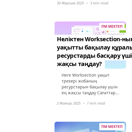
30 Маусым 2025
•
3 min read
назар аударуға
көмектеседі. Осылайша,
цифрлық құралдар арқылы
өнімділіктің артуы 63%
ПМ МЕКТЕП
жобалық
менеджерлермен...
Неліктен Worksection-ны
уақытты бақылау құрал
ресурстарды басқару үші
жақсы таңдау?
Неге Worksection уақыт
трекері жобаның
ресурстарын бақылау үшін
ең жақсы таңдау Сағаттар
есте сақтаудан жазылады
2 Мамыр 2025
•
7 min read
және жиі кешігулермен.
Уақыт парақтары
тапсырмалармен
байланыссыз, сондықтан
ПМ МЕКТЕП
есептерді...