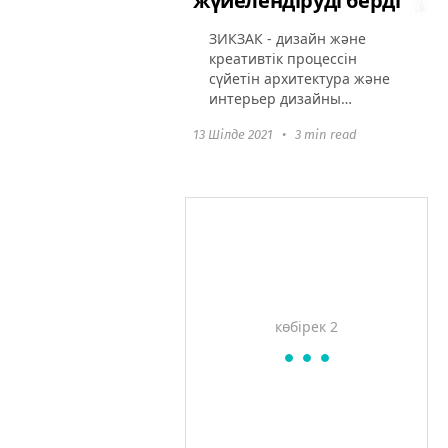
жүйелендіруді берді
ЗИКЗАК - дизайн және
креативтік процессін
сүйетін архитектура және
интерьер дизайны
бойынша динамикалық
13 Шілде 2021
•
3 min read
және міндеттемелі топ.
Олардың тәжірибесі мен
тұрақты трендтерді
зерттеуі оларды күтулерді
орындауға...
көбірек 2