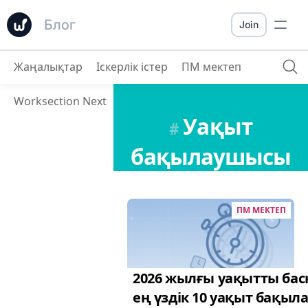
Блог
Join
Жаңалықтар
Іскерлік істер
ПМ мектеп
Worksection Next
Уақыт
#
бақылаушысы
ПМ МЕКТЕП
2026 жылғы уақытты бас
ең үздік 10 уақыт бақы