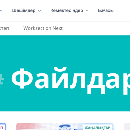
Шешімдер
Көмектесіңдер
Бағасы
ктеп
Worksection Next
Файлда
#
ЕП
ЖАҢАЛЫҚТАР