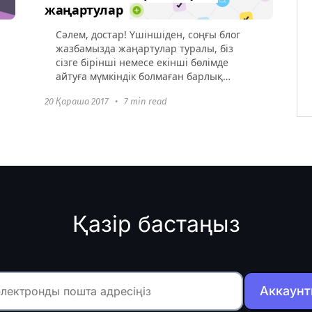
жаңартулар
Сәлем, достар! Үшіншіден, соңғы блог
жазбамызда жаңартулар туралы, біз
сізге бірінші немесе екінші бөлімде
айтуға мүмкіндік болмаған барлық
нәрсені қамтуға тырысамыз. Жалпы
20 Қараша 2017
•
7 min read
тізім Неге біз оны жалпы тізім...
Қазір бастаңыз
Аккаунт