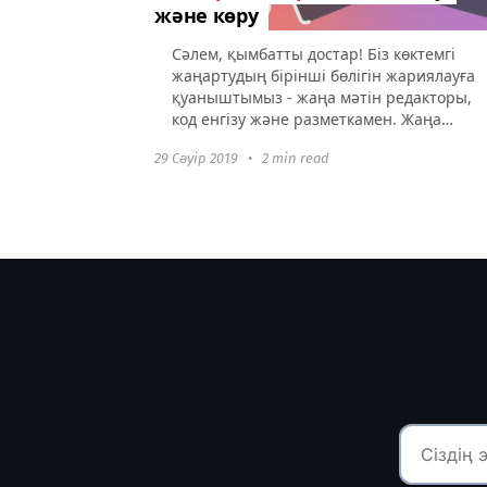
және көру
Сәлем, қымбатты достар! Біз көктемгі
жаңартудың бірінші бөлігін жариялауға
қуаныштымыз - жаңа мәтін редакторы,
код енгізу және разметкамен. Жаңа
мәтін редакторы Мәтін редакторы
29 Сәуір 2019
•
2 min read
байқалмайтын, бірақ
пайдаланушылардың...