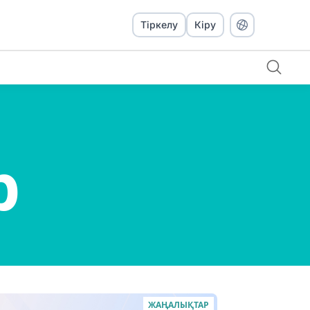
Тіркелу
Кіру
р
ЖАҢАЛЫҚТАР