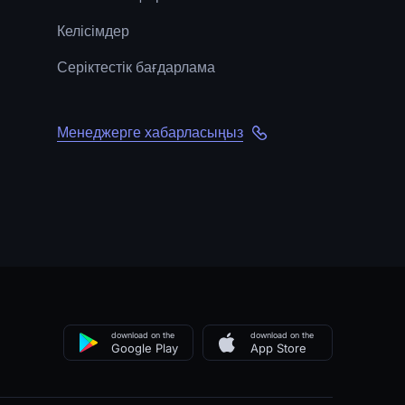
Келісімдер
Серіктестік бағдарлама
Менеджерге хабарласыңыз
download on the
download on the
Google Play
App Store