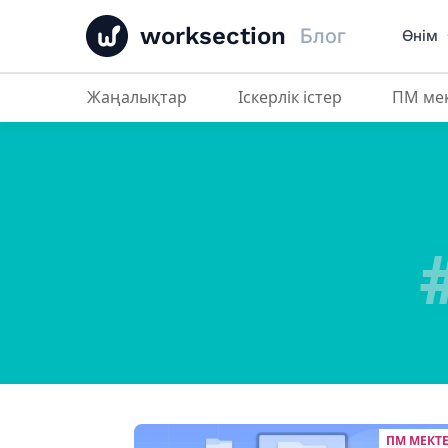
worksection
Блог
Өнім
Жаңалықтар
Іскерлік істер
ПМ ме
ПМ МЕКТ