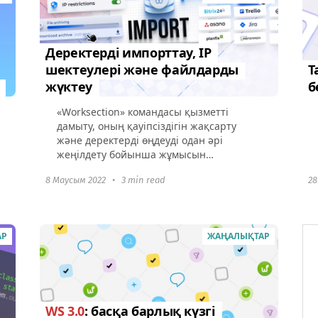
Деректерді импорттау, IP
шектеулері және файлдарды
Т
жүктеу
б
«Worksection» командасы қызметті
дамыту, оның қауіпсіздігін жақсарту
және деректерді өңдеуді одан әрі
жеңілдету бойынша жұмысын
жалғастыруда, тіпті осы қиын
8 Маусым 2022
•
3 min read
28
жағдайларда. Соңғы уақытта, басқа
сұраулармен...
АР
ЖАҢАЛЫҚТАР
WS 3.0
: басқа барлық күзгі