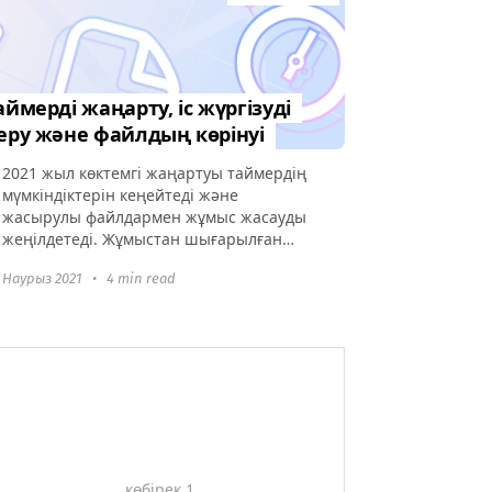
аймерді жаңарту, іс жүргізуді
еру және файлдың көрінуі
2021 жыл көктемгі жаңартуы таймердің
мүмкіндіктерін кеңейтеді және
жасырулы файлдармен жұмыс жасауды
жеңілдетеді. Жұмыстан шығарылған
қызметкердің тапсырмаларын енді
 Наурыз 2021
•
4 min read
«Сұраныстарды беру» жаңа
мүмкіндігімен басқа команда
мүшелеріне оңай беру мүмкіндігі бар.
көбірек 1