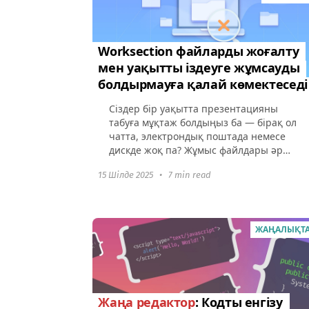
Worksection файларды жоғалту
мен уақытты іздеуге жұмсауды
болдырмауға қалай көмектеседі
Сіздер бір уақытта презентацияны
табуға мұқтаж болдыңыз ба — бірақ ол
чатта, электрондық поштада немесе
дискде жоқ па? Жұмыс файлдары әр
жерде шашырап жатыр:
15 Шілде 2025
•
7 min read
мессенджерлерде, Google Дискде,
электрондық...
ЖАҢАЛЫҚТ
Жаңа редактор
: Кодты енгізу