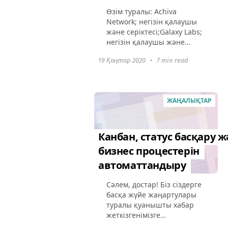
Өзім туралы: Achiva
Network; негізін қалаушы
және серіктесі;Galaxy Labs;
негізін қалаушы және
серіктесі;Парапландармен
19 Қаңтар 2020
•
7 min read
ұшамын, мотоциклмен
жүремін;65 адамнан
тұратын команда
басқарамын. Жұмыс
ЖАҢАЛЫҚТАР
жүйесін...
Канбан, статус басқару 
бизнес процестерін
автоматтандыру
Сәлем, достар! Біз сіздерге
басқа жүйе жаңартулары
туралы қуанышты хабар
жеткізгенімізге
қуаныштымыз. Біздің