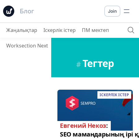
Блог
Join
Жаңалықтар
Іскерлік істер
ПМ мектеп
Worksection Next
Тегтер
#
ІСКЕРЛІК ІСТЕР
Евгений Некоз
:
SEO мамандарының ірі қ