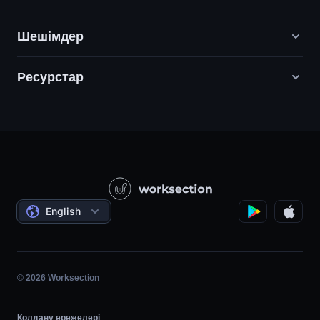
Шешімдер
Ресурстар
Цифрлық маркетинг агенттіктері
PR / HR / Шығармашылық / Кеңес беру
Қолдау
Өнім компаниялары
Білім қоры
Құрылыс
Бейне сабақтар
Әлеуметтік жобалар
Келісімдер
English
Жобаны басқару
Серіктестік бағдарлама
Сағаттық жұмыс
Шапшаң
© 2026 Worksection
Қолдану ережелері