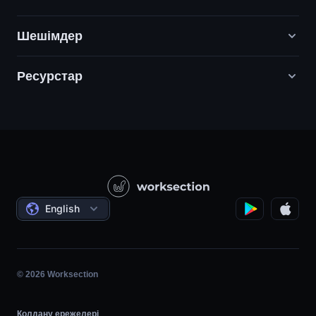
Шешімдер
Ресурстар
Цифрлық маркетинг агенттіктері
PR / HR / Шығармашылық / Кеңес беру
Қолдау
Өнім компаниялары
Білім қоры
Құрылыс
Бейне сабақтар
Әлеуметтік жобалар
Келісімдер
English
Жобаны басқару
Серіктестік бағдарлама
Сағаттық жұмыс
Шапшаң
© 2026 Worksection
Қолдану ережелері