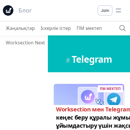
Блог
Join
Жаңалықтар
Іскерлік істер
ПМ мектеп
Worksection Next
Telegram
#
ПМ МЕКТЕП
Worksection мен Telegra
кеңес беру құралы жұмы
ұйымдастыру үшін жақс