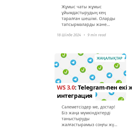
Жұмыс чаты жұмыс
ұйымдастырудың кең
таралған шешімі. Оларды
тапсырмаларды және
келісімдерді құжаттау,
18 Шілде 2024
•
9 min read
клиенттермен және
команда мүшелерімен
байланыс орнату,
файлдарды бөлісу және т.б.
ЖАҢАЛЫҚТАР
үшін пайдаланады...
WS 3.0
: Telegram-пен екі
интеграция
Сәлеметсіздер ме, достар!
Біз жаңа мүмкіндіктерді
таныстыруды
жалғастырамыз соңғы жүйе
жаңартуларының.