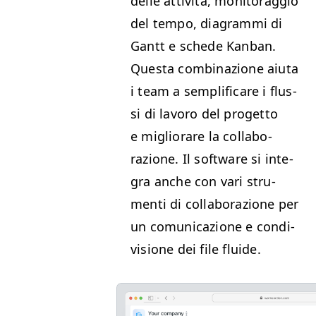
delle attiv­ità, mon­i­tor­ag­gio
del tem­po, dia­gram­mi di
Gantt e schede Kan­ban.
Ques­ta com­bi­nazione aiu­ta
i team a sem­pli­fi­care i flus­
si di lavoro del prog­et­to
e miglio­rare la col­lab­o­
razione. Il soft­ware si inte­
gra anche con vari stru­
men­ti di col­lab­o­razione per
un comu­ni­cazione e con­di­
vi­sione dei file fluide.