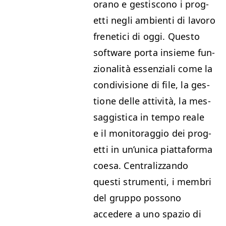
o­ra­no e gestis­cono i prog­
et­ti negli ambi­en­ti di lavoro
fre­neti­ci di oggi. Questo
soft­ware por­ta insieme fun­
zion­al­ità essen­ziali come la
con­di­vi­sione di file, la ges­
tione delle attiv­ità, la mes­
sag­gis­ti­ca in tem­po reale
e il mon­i­tor­ag­gio dei prog­
et­ti in un’u­ni­ca piattafor­ma
coesa. Cen­tral­iz­zan­do
questi stru­men­ti, i mem­bri
del grup­po pos­sono
accedere a uno spazio di