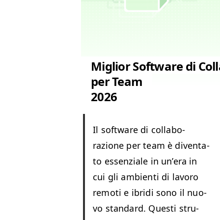
Miglior Software di Col
per Team
2026
Il soft­ware di col­lab­o­
razione per team è diven­ta­
to essen­ziale in un’era in
cui gli ambi­en­ti di lavoro
remoti e ibri­di sono il nuo­
vo stan­dard. Questi stru­