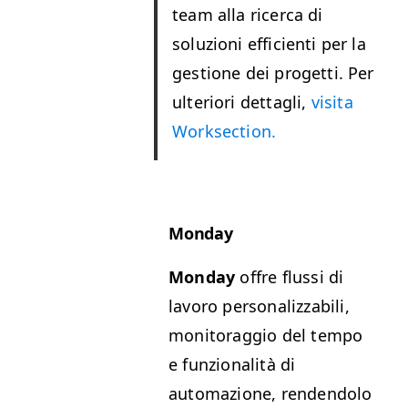
team alla ricer­ca di
soluzioni effi­ci­en­ti per la
ges­tione dei prog­et­ti. Per
ulte­ri­ori det­tagli,
visi­ta
Worksection.
Mon­day
Mon­day
offre flus­si di
lavoro per­son­al­iz­z­abili,
mon­i­tor­ag­gio del tem­po
e fun­zion­al­ità di
automazione, ren­den­do­lo