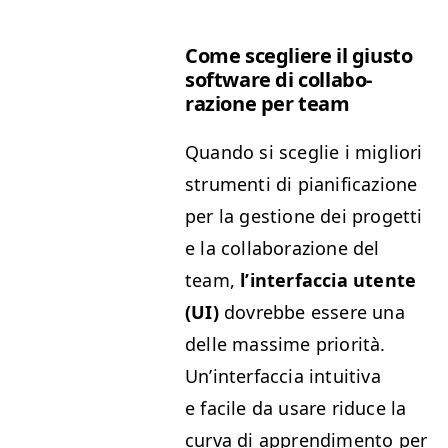
Come scegliere il gius­to
soft­ware di col­lab­o­
razione per team
Quan­do si sceglie i migliori
stru­men­ti di piani­fi­cazione
per la ges­tione dei prog­et­ti
e la col­lab­o­razione del
team,
l’in­ter­fac­cia utente
(
UI
)
dovrebbe essere una
delle mas­sime pri­or­ità.
Un’in­ter­fac­cia intu­iti­va
e facile da usare riduce la
cur­va di apprendi­men­to per