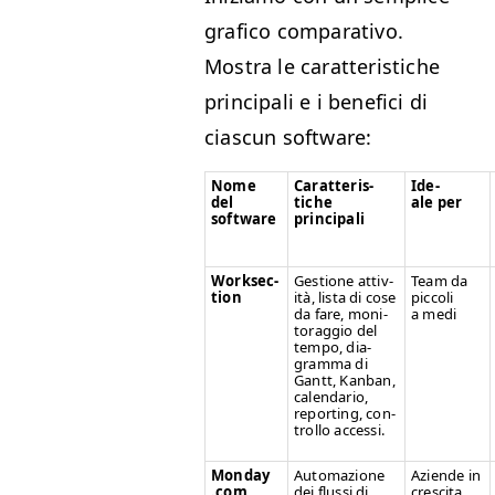
grafi­co com­par­a­ti­vo.
Mostra le carat­ter­is­tiche
prin­ci­pali e i ben­efi­ci di
cias­cun software:
Nome
Carat­ter­is­
Ide­
del
tiche
ale per
software
principali
Work­sec­
Ges­tione attiv­
Team da
tion
ità, lista di cose
pic­coli
da fare, mon­i­
a medi
tor­ag­gio del
tem­po, dia­
gram­ma di
Gantt, Kan­ban,
cal­en­dario,
report­ing, con­
trol­lo accessi.
Mon​day​
Automazione
Aziende in
.com
dei flus­si di
cresci­ta