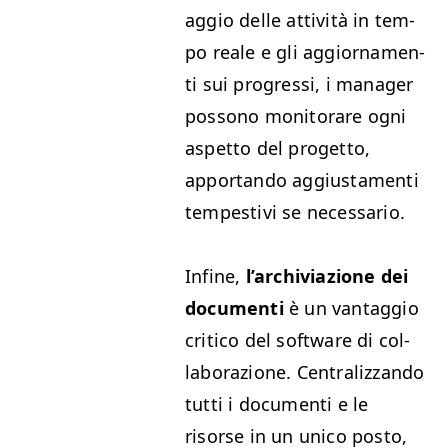
ag­gio delle attiv­ità in tem­
po reale e gli aggior­na­men­
ti sui pro­gres­si, i man­ag­er
pos­sono mon­i­torare ogni
aspet­to del prog­et­to,
appor­tan­do aggius­ta­men­ti
tem­pes­tivi se necessario.
Infine,
l’archivi­azione dei
doc­u­men­ti
è un van­tag­gio
criti­co del soft­ware di col­
lab­o­razione. Cen­tral­iz­zan­do
tut­ti i doc­u­men­ti e le
risorse in un uni­co pos­to,