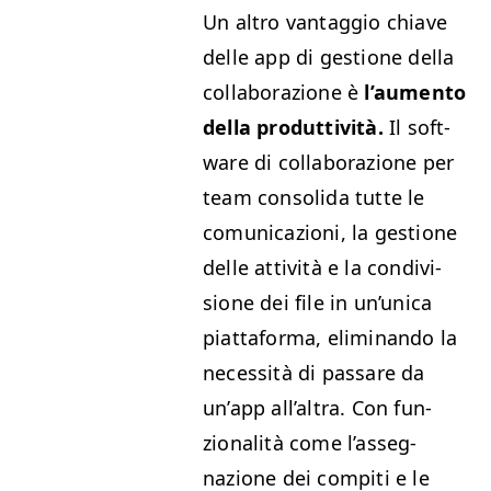
Un altro van­tag­gio chi­ave
delle app di ges­tione del­la
col­lab­o­razione è
l’au­men­to
del­la pro­dut­tiv­ità.
Il soft­
ware di col­lab­o­razione per
team con­sol­i­da tutte le
comu­ni­cazioni, la ges­tione
delle attiv­ità e la con­di­vi­
sione dei file in un’u­ni­ca
piattafor­ma, elim­i­nan­do la
neces­sità di pas­sare da
un’app all’al­tra. Con fun­
zion­al­ità come l’asseg­
nazione dei com­pi­ti e le