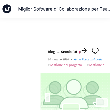
Miglior Software di Collaboraz
Notizia
Casi aziendali
Scuola PM
Worksection Next
Blog
→
Scuola PM
20 maggio 2026
•
Anna Korostashovets
•
1
Gestione del progetto
Gestione delle