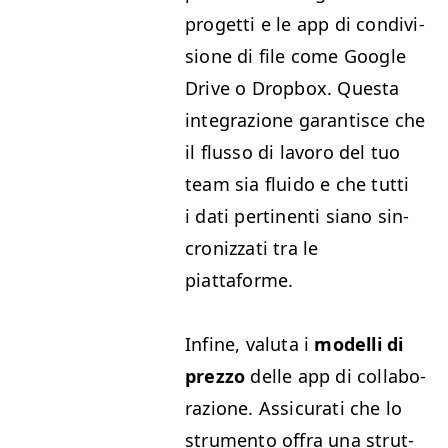
prog­et­ti e le app di con­di­vi­
sione di file come Google
Dri­ve o Drop­box. Ques­ta
inte­grazione garan­tisce che
il flus­so di lavoro del tuo
team sia flu­i­do e che tut­ti
i dati per­ti­nen­ti siano sin­
croniz­za­ti tra le
piattaforme.
Infine, val­u­ta i
mod­el­li di
prez­zo
delle app di col­lab­o­
razione. Assi­cu­rati che lo
stru­men­to offra una strut­