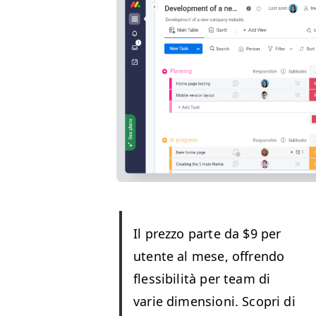
Il prez­zo parte da $9 per
utente al mese, offren­do
flessibil­ità per team di
varie dimen­sioni. Sco­pri di