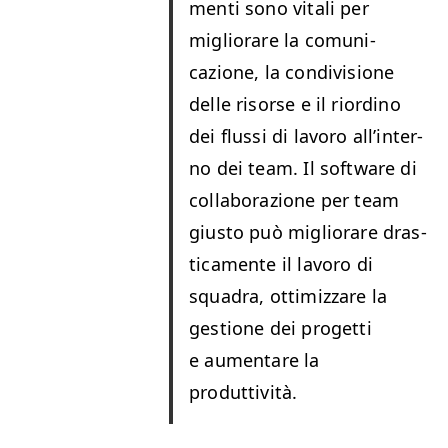
men­ti sono vitali per
miglio­rare la comu­ni­
cazione, la con­di­vi­sione
delle risorse e il riordi­no
dei flus­si di lavoro all’in­ter­
no dei team. Il soft­ware di
col­lab­o­razione per team
gius­to può miglio­rare dras­
ti­ca­mente il lavoro di
squadra, ottimiz­zare la
ges­tione dei prog­et­ti
e aumentare la
produttività.