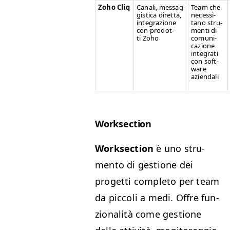
Zoho Cliq
Canali, mes­sag­
Team che
gis­ti­ca diret­ta,
neces­si­
inte­grazione
tano stru­
con prodot­
men­ti di
ti Zoho
comu­ni­
cazione
inte­grati
con soft­
ware
aziendali
Work­sec­tion
Work­sec­tion
è uno stru­
men­to di ges­tione dei
prog­et­ti com­ple­to per team
da pic­coli a medi. Offre fun­
zion­al­ità come ges­tione