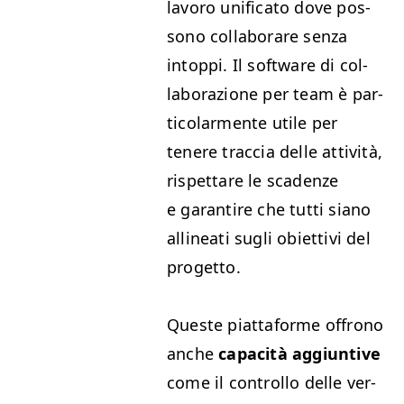
lavoro uni­fi­ca­to dove pos­
sono col­lab­o­rare sen­za
intop­pi. Il soft­ware di col­
lab­o­razione per team è par­
ti­co­lar­mente utile per
tenere trac­cia delle attiv­ità,
rispettare le sca­den­ze
e garan­tire che tut­ti siano
allineati sug­li obi­et­tivi del
progetto.
Queste piattaforme offrono
anche
capac­ità aggiun­tive
come il con­trol­lo delle ver­