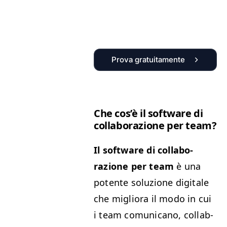
Prova gratuitamente
Che cos’è il soft­ware di
col­lab­o­razione per team?
Il soft­ware di col­lab­o­
razione per team
è una
potente soluzione dig­i­tale
che miglio­ra il modo in cui
i team comu­ni­cano, col­lab­