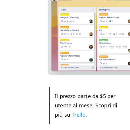
Il prez­zo parte da $5 per
utente al mese. Sco­pri di
più su
Trel­lo.