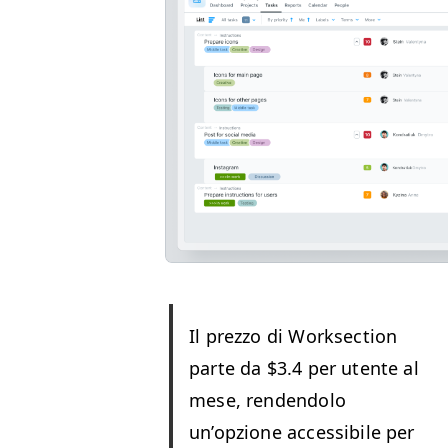
Il prez­zo di Work­sec­tion
parte da $3.4 per utente al
mese, ren­den­do­lo
un’opzione acces­si­bile per