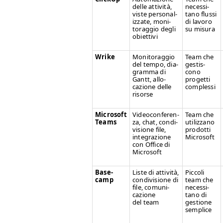
delle attiv­ità,
neces­si­
viste per­son­al­
tano flus­si
iz­zate, mon­i­
di lavoro
tor­ag­gio degli
su misura
obiettivi
Wrike
Mon­i­tor­ag­gio
Team che
del tem­po, dia­
gestis­
gram­ma di
cono
Gantt, allo­
prog­et­ti
cazione delle
complessi
risorse
Microsoft
Video­con­feren­
Team che
Teams
za, chat, con­di­
uti­liz­zano
vi­sione file,
prodot­ti
inte­grazione
Microsoft
con Office di
Microsoft
Base­
Liste di attiv­ità,
Pic­coli
camp
con­di­vi­sione di
team che
file, comu­ni­
neces­si­
cazione
tano di
del team
ges­tione
semplice