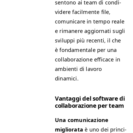
sentono ai team di con­di­
videre facil­mente file,
comu­ni­care in tem­po reale
e rimanere aggior­nati sug­li
svilup­pi più recen­ti, il che
è fon­da­men­tale per una
col­lab­o­razione effi­cace in
ambi­en­ti di lavoro
dinamici.
Van­tag­gi del soft­ware di
col­lab­o­razione per team
Una comu­ni­cazione
miglio­ra­ta
è uno dei prin­ci­