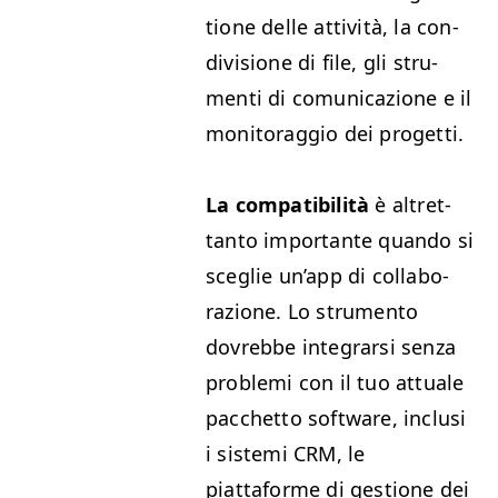
tione delle attiv­ità, la con­
di­vi­sione di file, gli stru­
men­ti di comu­ni­cazione e il
mon­i­tor­ag­gio dei progetti.
La com­pat­i­bil­ità
è altret­
tan­to impor­tante quan­do si
sceglie un’app di col­lab­o­
razione. Lo stru­men­to
dovrebbe inte­grar­si sen­za
prob­le­mi con il tuo attuale
pac­chet­to soft­ware, inclusi
i sis­te­mi
CRM
, le
piattaforme di ges­tione dei