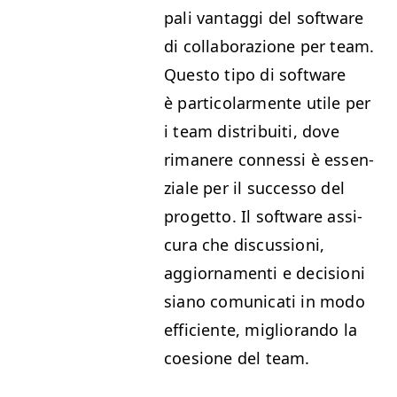
pali van­tag­gi del soft­ware
di col­lab­o­razione per team.
Questo tipo di soft­ware
è par­ti­co­lar­mente utile per
i team dis­tribuiti, dove
rimanere con­nes­si è essen­
ziale per il suc­ces­so del
prog­et­to. Il soft­ware assi­
cu­ra che dis­cus­sioni,
aggior­na­men­ti e deci­sioni
siano comu­ni­cati in modo
effi­ciente, miglio­ran­do la
coe­sione del team.