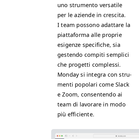
uno stru­men­to ver­sa­tile
per le aziende in cresci­ta.
I team pos­sono adattare la
piattafor­ma alle pro­prie
esi­gen­ze speci­fiche, sia
ges­ten­do com­pi­ti sem­pli­ci
che prog­et­ti com­p­lessi.
Mon­day si inte­gra con stru­
men­ti popo­lari come Slack
e Zoom, con­sen­ten­do ai
team di lavo­rare in modo
più efficiente.