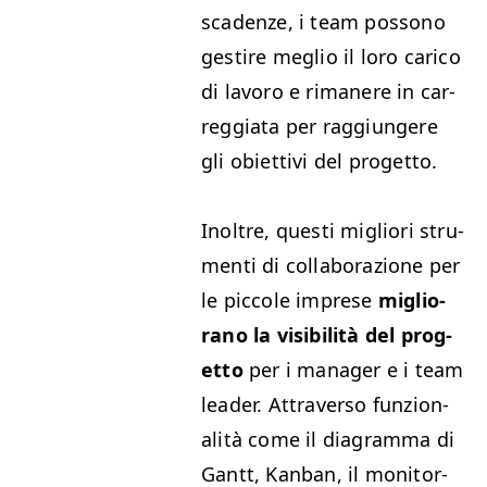
sca­den­ze, i team pos­sono
gestire meglio il loro cari­co
di lavoro e rimanere in car­
reg­gia­ta per rag­giun­gere
gli obi­et­tivi del progetto.
Inoltre, questi migliori stru­
men­ti di col­lab­o­razione per
le pic­cole imp­rese
miglio­
ra­no la vis­i­bil­ità del prog­
et­to
per i man­ag­er e i team
leader. Attra­ver­so fun­zion­
al­ità come il dia­gram­ma di
Gantt, Kan­ban, il mon­i­tor­