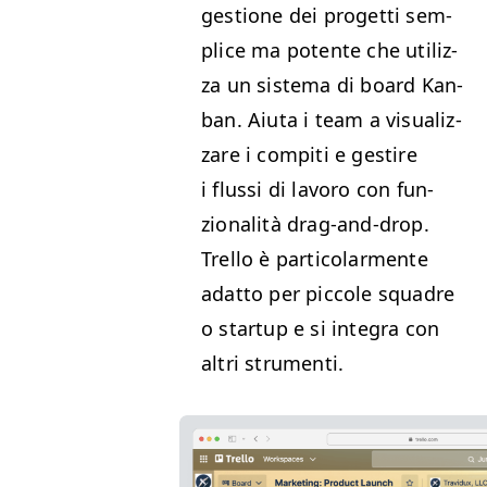
ges­tione dei prog­et­ti sem­
plice ma potente che uti­liz­
za un sis­tema di board Kan­
ban. Aiu­ta i team a visu­al­iz­
zare i com­pi­ti e gestire
i flus­si di lavoro con fun­
zion­al­ità drag-and-drop.
Trel­lo è par­ti­co­lar­mente
adat­to per pic­cole squadre
o start­up e si inte­gra con
altri strumenti.