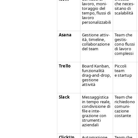
lavoro, mon­i­
che neces­
tor­ag­gio del
si­tano di
tem­po, flus­si di
scalabilità
lavoro
personalizzabili
Asana
Ges­tione attiv­
Team che
ità, time­line,
gestis­
col­lab­o­razione
cono flus­si
del team
di lavoro
complessi
Trel­lo
Board Kan­ban,
Pic­coli
fun­zion­al­ità
team
drag-and-drop,
e startup
ges­tione
attività
Slack
Mes­sag­gis­ti­ca
Team che
in tem­po reale,
richiedono
con­di­vi­sione di
comu­ni­
file e inte­
cazione
grazione con
costante
stru­men­ti
aziendali
Click­Up
Automazione
Team che