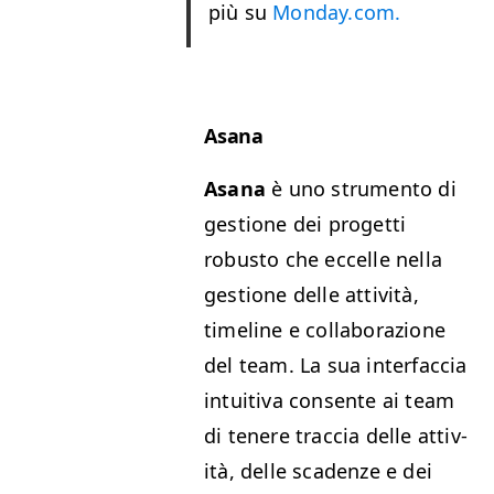
più su
Mon​day​.com.
Asana
Asana
è uno stru­men­to di
ges­tione dei prog­et­ti
robus­to che eccelle nel­la
ges­tione delle attiv­ità,
time­line e col­lab­o­razione
del team. La sua inter­fac­cia
intu­iti­va con­sente ai team
di tenere trac­cia delle attiv­
ità, delle sca­den­ze e dei