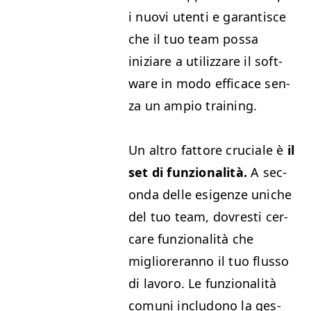
i nuovi uten­ti e garan­tisce
che il tuo team pos­sa
iniziare a uti­liz­zare il soft­
ware in modo effi­cace sen­
za un ampio training.
Un altro fat­tore cru­ciale è
il
set di fun­zion­al­ità.
A sec­
on­da delle esi­gen­ze uniche
del tuo team, dovresti cer­
care fun­zion­al­ità che
miglior­eran­no il tuo flus­so
di lavoro. Le fun­zion­al­ità
comu­ni includono la ges­