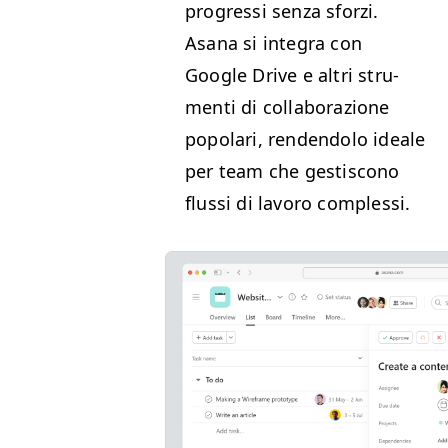
pro­gres­si sen­za sforzi.
Asana si inte­gra con
Google Dri­ve e altri stru­
men­ti di col­lab­o­razione
popo­lari, ren­den­do­lo ide­ale
per team che gestis­cono
flus­si di lavoro complessi.