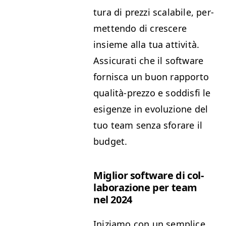
tura di prezzi scal­a­bile, per­
me­t­ten­do di crescere
insieme alla tua attiv­ità.
Assi­cu­rati che il soft­ware
for­nisca un buon rap­por­to
qual­ità-prez­zo e sod­dis­fi le
esi­gen­ze in evoluzione del
tuo team sen­za sforare il
budget.
Miglior soft­ware di col­
lab­o­razione per team
nel 2024
Iniziamo con un sem­plice