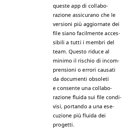
queste app di col­lab­o­
razione assi­cu­ra­no che le
ver­sioni più aggior­nate dei
file siano facil­mente acces­
si­bili a tut­ti i mem­bri del
team. Questo riduce al
min­i­mo il ris­chio di incom­
pren­sioni o errori causati
da doc­u­men­ti obso­leti
e con­sente una col­lab­o­
razione flu­i­da sui file con­di­
visi, por­tan­do a una ese­
cuzione più flu­i­da dei
progetti.