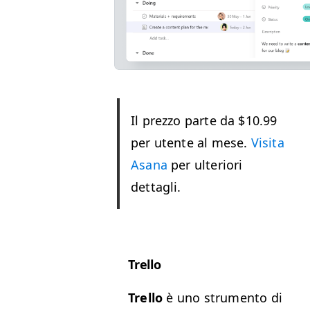
Il prez­zo parte da $10.99
per utente al mese.
Visi­ta
Asana
per ulte­ri­ori
dettagli.
Trel­lo
Trel­lo
è uno stru­men­to di