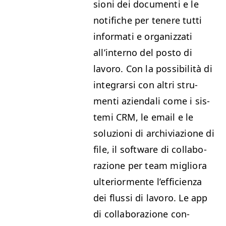
sioni dei doc­u­men­ti e le
noti­fiche per tenere tut­ti
infor­mati e orga­niz­za­ti
all’in­ter­no del pos­to di
lavoro. Con la pos­si­bil­ità di
inte­grar­si con altri stru­
men­ti azien­dali come i sis­
te­mi
CRM
, le email e le
soluzioni di archivi­azione di
file, il soft­ware di col­lab­o­
razione per team miglio­ra
ulte­ri­or­mente l’ef­fi­cien­za
dei flus­si di lavoro. Le app
di col­lab­o­razione con­