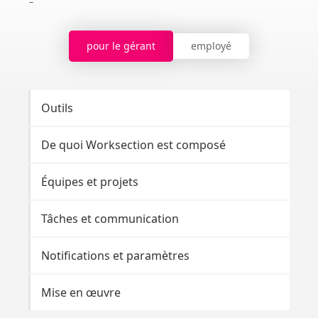
pour le gérant
employé
Outils
Br
De quoi Worksection est composé
Pa
Équipes et projets
Tâ
Tâches et communication
No
Notifications et paramètres
Ou
Mise en œuvre
Dé